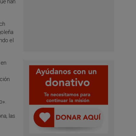
que han
ech
goleña
ndo el
 en
ación
o».
na, las