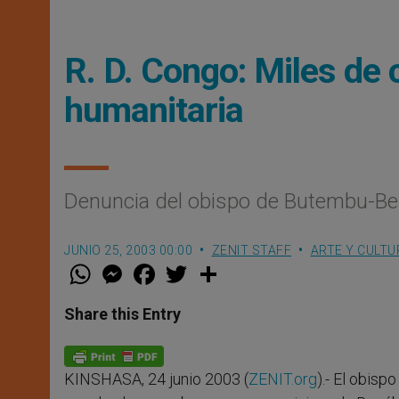
R. D. Congo: Miles de 
humanitaria
Denuncia del obispo de Butembu-Be
JUNIO 25, 2003 00:00
ZENIT STAFF
ARTE Y CULTU
W
M
F
T
S
h
e
a
w
h
a
s
c
i
a
t
s
e
t
r
Share this Entry
s
e
b
t
e
A
n
o
e
p
g
o
r
p
e
k
KINSHASA, 24 junio 2003 (
ZENIT.org
).- El obisp
r