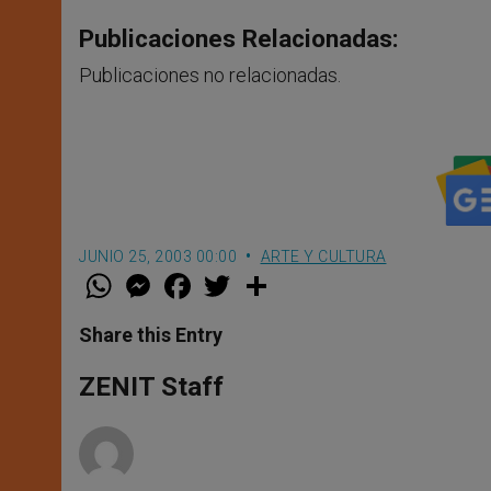
Publicaciones Relacionadas:
Publicaciones no relacionadas.
JUNIO 25, 2003 00:00
ARTE Y CULTURA
W
M
F
T
S
h
e
a
w
h
a
s
c
i
a
t
s
e
t
r
Share this Entry
s
e
b
t
e
A
n
o
e
p
g
o
r
ZENIT Staff
p
e
k
r