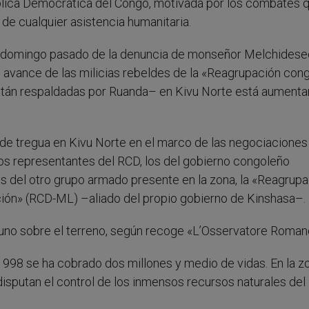
ública Democrática del Congo, motivada por los combates 
de cualquier asistencia humanitaria.
o el domingo pasado de la denuncia de monseñor Melchides
o avance de las milicias rebeldes de la «Reagrupación con
stán respaldadas por Ruanda– en Kivu Norte está aumenta
de tregua en Kivu Norte en el marco de las negociaciones
os representantes del RCD, los del gobierno congoleño
s del otro grupo armado presente en la zona, la «Reagrup
ión» (RCD-ML) –aliado del propio gobierno de Kinshasa–.
guno sobre el terreno, según recoge «L’Osservatore Roman
98 se ha cobrado dos millones y medio de vidas. En la zo
isputan el control de los inmensos recursos naturales del