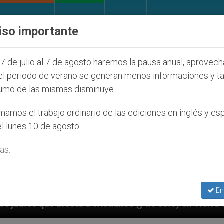
IGLESIA Y MUNDO
DOCUMENTOS
DONATIVOS
iso importante
7 de julio al 7 de agosto haremos la pausa anual, aprovec
el periodo de verano se generan menos informaciones y t
umo de las mismas disminuye.
amos el trabajo ordinario de las ediciones en inglés y es
l lunes 10 de agosto.
as.
En
ristianos (y no sólo) en Tierra Santa
Sacerdot