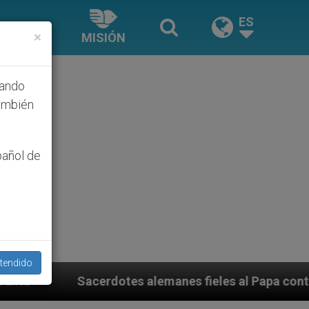
ES
×
MISIÓN
hando
ambién
pañol de
tendido
es alemanes fieles al Papa contestan a su propio obisp