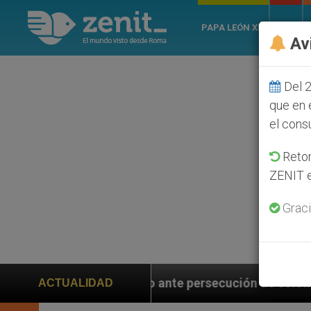
PAPA LEÓN XIV
ROMA
Av
Del 2
que en 
el cons
Retom
ZENIT e
Graci
bio ante persecución de colonos judíos que afecta a c
ACTUALIDAD