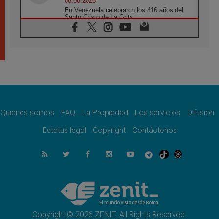
08.08.2026
En Venezuela celebraron los 416 años del
Santo Cristo de La Grita
08.08.2026
El Papa: en Santa Ágata contemplamos la
victoria del amor sobre la muerte
08.08.2026
León XIV visitará el Santuario de la Madre
del Buen Consejo de Genazzano
07.08.2026
Filipinas: el Vicariato Apostólico de Calapán
se convierte en diócesis
Quiénes somos
FAQ
La Propiedad
Los servicios
Difusión
07.08.2026
Honduras: Los desplazados invisibles de una
Estatus legal
Copyright
Contáctenos
crisis olvidada
07.08.2026
Bokalic: "En Argentina el Papa León señalará
el compromiso del cristiano"
07.08.2026
La matanza de niños en Gaza no cesa: 300
muertos en 300 días
Copyright © 2026 ZENIT. All Rights Reserved.