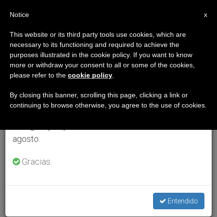
ES
Notice
×
x
Aviso importante
This website or its third party tools use cookies, which are
necessary to its functioning and required to achieve the
Del 27 de julio al 7 de agosto haremos la pausa
purposes illustrated in the cookie policy. If you want to know
anual, aprovechando que en el periodo de verano
more or withdraw your consent to all or some of the cookies,
please refer to the
cookie policy
.
se generan menos informaciones y también el
consumo de las mismas disminuye.
By closing this banner, scrolling this page, clicking a link or
continuing to browse otherwise, you agree to the use of cookies.
Retomamos el trabajo ordinario de las ediciones
en inglés y español de ZENIT el lunes 10 de
agosto.
Gracias.
Entendido