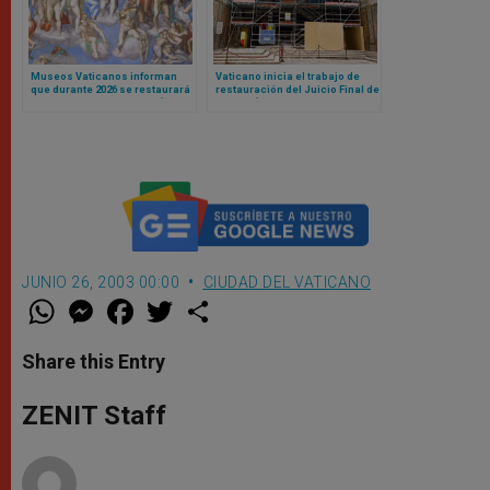
Museos Vaticanos informan
Vaticano inicia el trabajo de
que durante 2026 se restaurará
restauración del Juicio Final de
el Juicio Final de Miguel Ángel
Miguel Ángel en Capilla Sixtina
en Capilla Sixtina
JUNIO 26, 2003 00:00
CIUDAD DEL VATICANO
W
M
F
T
S
h
e
a
w
h
a
s
c
i
a
t
s
e
t
r
Share this Entry
s
e
b
t
e
A
n
o
e
p
g
o
r
ZENIT Staff
p
e
k
r