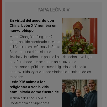
PAPA LEÓN XIV
En virtud del acuerdo con
China, León XIV nombra un
nuevo obispo
Mons. Chang Yanfeng, de 42
años, ha sido nombrado en virtud
del Acuerdo entre China y la Santa
Sede para una diócesis que
llevaba veinte años sin pastor. La ordenación tuvo lugar
hoy. Pero hace tres semanas antes tuvo que
comprometer públicamente a la Iglesia local con la
controvertida ley que busca eliminar la identidad de las
minorías.
León XIV anima a los
religiosos a ver la vida
comunitaria como fuente de
inspiración y santificación
Mensaje de León XIV a la
Conferencia de Superiores