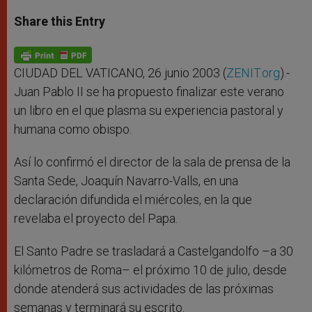
a
s
c
i
a
t
s
e
t
r
Share this Entry
s
e
b
t
e
A
n
o
e
p
g
o
r
p
e
k
r
CIUDAD DEL VATICANO, 26 junio 2003 (
ZENIT.org
).-
Juan Pablo II se ha propuesto finalizar este verano
un libro en el que plasma su experiencia pastoral y
humana como obispo.
Así lo confirmó el director de la sala de prensa de la
Santa Sede, Joaquín Navarro-Valls, en una
declaración difundida el miércoles, en la que
revelaba el proyecto del Papa.
El Santo Padre se trasladará a Castelgandolfo –a 30
kilómetros de Roma– el próximo 10 de julio, desde
donde atenderá sus actividades de las próximas
semanas y terminará su escrito.