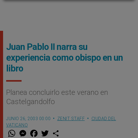
Juan Pablo II narra su
experiencia como obispo en un
libro
Planea concluirlo este verano en
Castelgandolfo
JUNIO 26, 2003 00:00
ZENIT STAFF
CIUDAD DEL
VATICANO
W
M
F
T
S
h
e
a
w
h