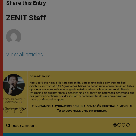
t
s
e
t
r
Share this Entry
s
e
b
t
e
A
n
o
e
p
g
o
r
ZENIT Staff
p
e
k
r
View all articles