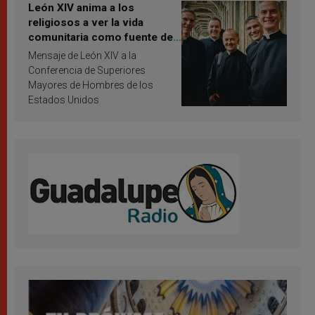
León XIV anima a los
religiosos a ver la vida
comunitaria como fuente de
inspiración y santificación
Mensaje de León XIV a la
Conferencia de Superiores
Mayores de Hombres de los
Estados Unidos