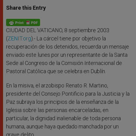
a
s
c
i
a
t
s
e
t
r
Share this Entry
s
e
b
t
e
A
n
o
e
p
g
o
r
p
e
k
r
CIUDAD DEL VATICANO, 8 septiembre 2003
(
ZENIT.org
).- La cárcel tiene por objetivo la
recuperación de los detenidos, recuerda un mensaje
enviado este lunes por un representante de la Santa
Sede al Congreso de la Comisión Internacional de
Pastoral Católica que se celebra en Dublín.
En la misiva, el arzobispo Renato R. Martino,
presidente del Consejo Pontificio para la Justicia y la
Paz subraya los principios de la enseñanza de la
Iglesia sobre las personas encarceladas, en
particular, la dignidad inalienable de toda persona
humana, aunque haya quedado manchada por un
grave delito.