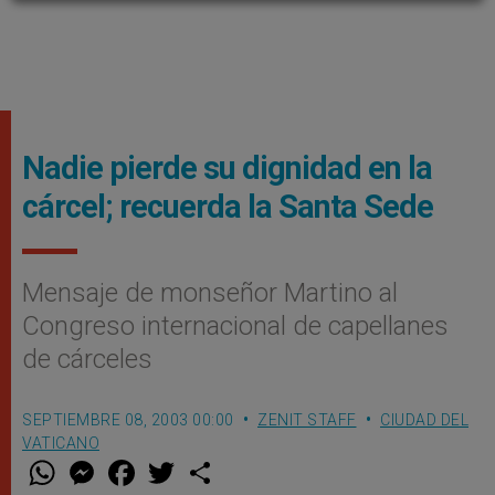
Nadie pierde su dignidad en la
cárcel; recuerda la Santa Sede
Mensaje de monseñor Martino al
Congreso internacional de capellanes
de cárceles
SEPTIEMBRE 08, 2003 00:00
ZENIT STAFF
CIUDAD DEL
VATICANO
W
M
F
T
S
h
e
a
w
h