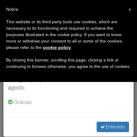
ES
Notice
×
x
Aviso importante
This website or its third party tools use cookies, which are
necessary to its functioning and required to achieve the
Del 27 de julio al 7 de agosto haremos la pausa
purposes illustrated in the cookie policy. If you want to know
anual, aprovechando que en el periodo de verano
more or withdraw your consent to all or some of the cookies,
please refer to the
cookie policy
.
se generan menos informaciones y también el
consumo de las mismas disminuye.
By closing this banner, scrolling this page, clicking a link or
continuing to browse otherwise, you agree to the use of cookies.
Retomamos el trabajo ordinario de las ediciones
en inglés y español de ZENIT el lunes 10 de
agosto.
Gracias.
Entendido