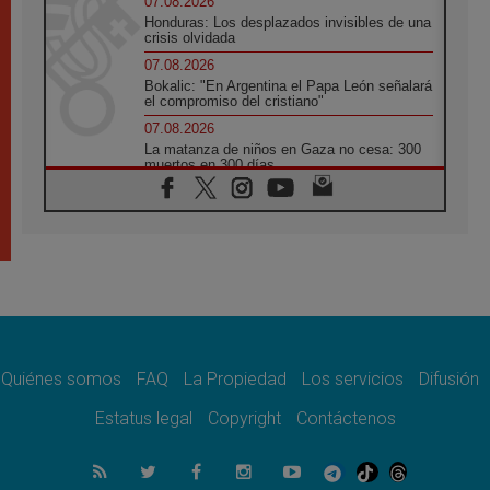
07.08.2026
Honduras: Los desplazados invisibles de una
crisis olvidada
07.08.2026
Bokalic: "En Argentina el Papa León señalará
el compromiso del cristiano"
07.08.2026
La matanza de niños en Gaza no cesa: 300
muertos en 300 días
07.08.2026
Tagle: La guerra desfigura el mundo, solo la
revelación de Dios lo transfigura
07.08.2026
Presentada la Trienal de Arte de las
Universidades Católicas: «Exercises in
Empathy»
07.08.2026
Fortunatus Nwachukwu: la comunicación
como misión al servicio del Evangelio
Quiénes somos
FAQ
La Propiedad
Los servicios
Difusión
07.08.2026
Estatus legal
Copyright
Contáctenos
SIGNIS 2026, dar voz a las religiosas en el
espacio público
07.08.2026
Lanzan un proyecto de empoderamiento