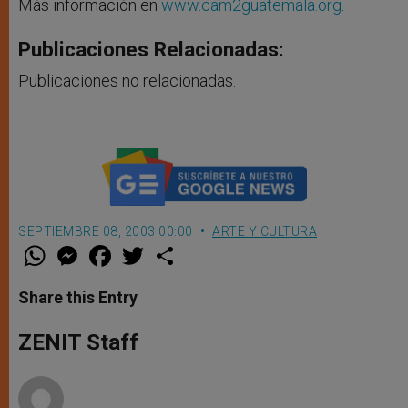
Más información en
www.cam2guatemala.org
.
Publicaciones Relacionadas:
Publicaciones no relacionadas.
SEPTIEMBRE 08, 2003 00:00
ARTE Y CULTURA
W
M
F
T
S
h
e
a
w
h
a
s
c
i
a
t
s
e
t
r
Share this Entry
s
e
b
t
e
A
n
o
e
p
g
o
r
ZENIT Staff
p
e
k
r