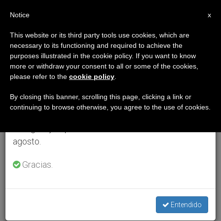
ES
Notice
×
x
Aviso importante
This website or its third party tools use cookies, which are
necessary to its functioning and required to achieve the
Del 27 de julio al 7 de agosto haremos la pausa
purposes illustrated in the cookie policy. If you want to know
anual, aprovechando que en el periodo de verano
more or withdraw your consent to all or some of the cookies,
please refer to the
cookie policy
.
se generan menos informaciones y también el
consumo de las mismas disminuye.
By closing this banner, scrolling this page, clicking a link or
continuing to browse otherwise, you agree to the use of cookies.
Retomamos el trabajo ordinario de las ediciones
en inglés y español de ZENIT el lunes 10 de
agosto.
Gracias.
Entendido