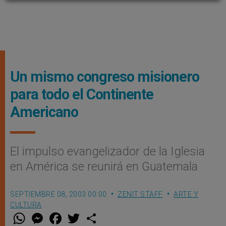
Un mismo congreso misionero
para todo el Continente
Americano
El impulso evangelizador de la Iglesia
en América se reunirá en Guatemala
SEPTIEMBRE 08, 2003 00:00
ZENIT STAFF
ARTE Y
CULTURA
W
M
F
T
S
h
e
a
w
h