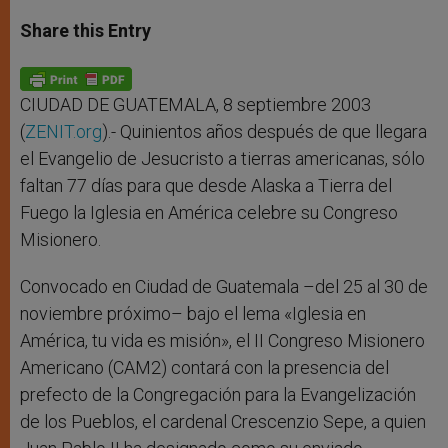
a
s
c
i
a
t
s
e
t
r
Share this Entry
s
e
b
t
e
A
n
o
e
p
g
o
r
p
e
k
r
CIUDAD DE GUATEMALA, 8 septiembre 2003
(
ZENIT.org
).- Quinientos años después de que llegara
el Evangelio de Jesucristo a tierras americanas, sólo
faltan 77 días para que desde Alaska a Tierra del
Fuego la Iglesia en América celebre su Congreso
Misionero.
Convocado en Ciudad de Guatemala –del 25 al 30 de
noviembre próximo– bajo el lema «Iglesia en
América, tu vida es misión», el II Congreso Misionero
Americano (CAM2) contará con la presencia del
prefecto de la Congregación para la Evangelización
de los Pueblos, el cardenal Crescenzio Sepe, a quien