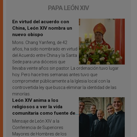
PAPA LEÓN XIV
En virtud del acuerdo con
China, León XIV nombra un
nuevo obispo
Mons. Chang Yanfeng, de 42
años, ha sido nombrado en virtud
del Acuerdo entre China y la Santa
Sede para una diócesis que
llevaba veinte años sin pastor. La ordenación tuvo lugar
hoy. Pero hace tres semanas antes tuvo que
comprometer públicamente a la Iglesia local con la
controvertida ley que busca eliminar la identidad de las
minorías.
León XIV anima a los
religiosos a ver la vida
comunitaria como fuente de
inspiración y santificación
Mensaje de León XIV a la
Conferencia de Superiores
Mayores de Hombres de los