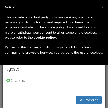
ES
Notice
×
x
Aviso importante
This website or its third party tools use cookies, which are
necessary to its functioning and required to achieve the
Del 27 de julio al 7 de agosto haremos la pausa
purposes illustrated in the cookie policy. If you want to know
anual, aprovechando que en el periodo de verano
more or withdraw your consent to all or some of the cookies,
please refer to the
cookie policy
.
se generan menos informaciones y también el
consumo de las mismas disminuye.
By closing this banner, scrolling this page, clicking a link or
continuing to browse otherwise, you agree to the use of cookies.
Retomamos el trabajo ordinario de las ediciones
en inglés y español de ZENIT el lunes 10 de
agosto.
Gracias.
Entendido