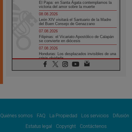
El Papa: en Santa Ágata contemplamos la
victoria del amor sobre la muerte
08.08.2026
León XIV visitará el Santuario de la Madre
del Buen Consejo de Genazzano
07.08.2026
Filipinas: el Vicariato Apostólico de Calapán
se convierte en diócesis
07.08.2026
Honduras: Los desplazados invisibles de una
crisis olvidada
07.08.2026
Bokalic: "En Argentina el Papa León señalará
el compromiso del cristiano"
07.08.2026
La matanza de niños en Gaza no cesa: 300
muertos en 300 días
07.08.2026
Tagle: La guerra desfigura el mundo, solo la
revelación de Dios lo transfigura
Quiénes somos
FAQ
La Propiedad
Los servicios
Difusión
07.08.2026
Presentada la Trienal de Arte de las
Estatus legal
Copyright
Contáctenos
Universidades Católicas: «Exercises in
Empathy»