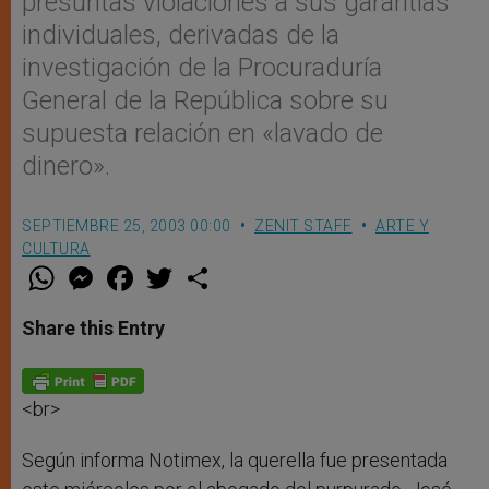
presuntas violaciones a sus garantías
individuales, derivadas de la
investigación de la Procuraduría
General de la República sobre su
supuesta relación en «lavado de
dinero».
SEPTIEMBRE 25, 2003 00:00
ZENIT STAFF
ARTE Y
CULTURA
W
M
F
T
S
h
e
a
w
h
a
s
c
i
a
t
s
e
t
r
Share this Entry
s
e
b
t
e
A
n
o
e
p
g
o
r
p
e
k
r
<br>
Según informa Notimex, la querella fue presentada