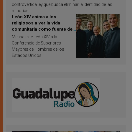
controvertida ley que busca eliminar la identidad de las
minorías.
León XIV anima a los
religiosos a ver la vida
comunitaria como fuente de
inspiración y santificación
Mensaje de León XIV a la
Conferencia de Superiores
Mayores de Hombres de los
Estados Unidos