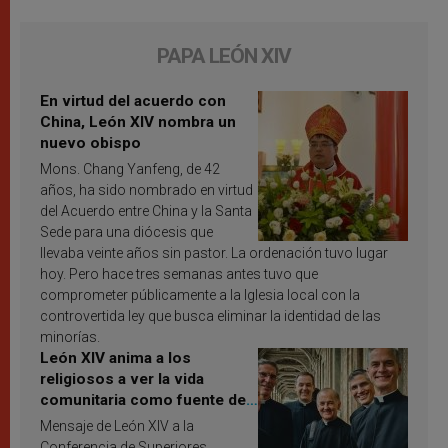
PAPA LEÓN XIV
En virtud del acuerdo con
China, León XIV nombra un
nuevo obispo
Mons. Chang Yanfeng, de 42
años, ha sido nombrado en virtud
del Acuerdo entre China y la Santa
Sede para una diócesis que
llevaba veinte años sin pastor. La ordenación tuvo lugar
hoy. Pero hace tres semanas antes tuvo que
comprometer públicamente a la Iglesia local con la
controvertida ley que busca eliminar la identidad de las
minorías.
León XIV anima a los
religiosos a ver la vida
comunitaria como fuente de
inspiración y santificación
Mensaje de León XIV a la
Conferencia de Superiores