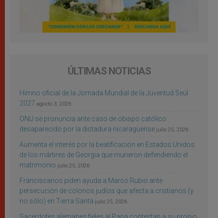
ÚLTIMAS NOTICIAS
Himno oficial de la Jornada Mundial de la Juventud Seúl
2027
agosto 3, 2026
ONU se pronuncia ante caso de obispo católico
desaparecido por la dictadura nicaragüense
julio 25, 2026
Aumenta el interés por la beatificación en Estados Unidos
de los mártires de Georgia que murieron defendiendo el
matrimonio
julio 25, 2026
Franciscanos piden ayuda a Marco Rubio ante
persecución de colonos judíos que afecta a cristianos (y
no sólo) en Tierra Santa
julio 25, 2026
Sacerdotes alemanes fieles al Papa contestan a su propio