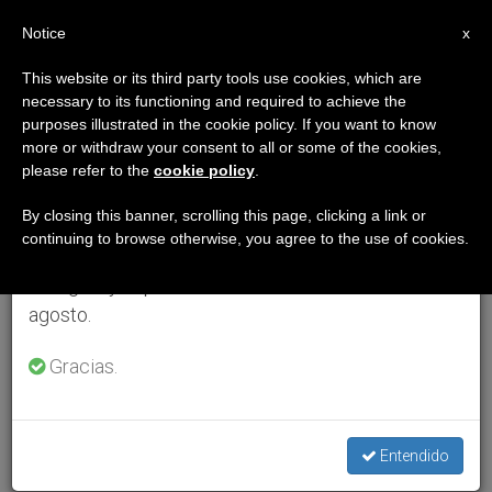
ES
Notice
×
x
Aviso importante
This website or its third party tools use cookies, which are
necessary to its functioning and required to achieve the
Del 27 de julio al 7 de agosto haremos la pausa
purposes illustrated in the cookie policy. If you want to know
anual, aprovechando que en el periodo de verano
more or withdraw your consent to all or some of the cookies,
please refer to the
cookie policy
.
se generan menos informaciones y también el
consumo de las mismas disminuye.
By closing this banner, scrolling this page, clicking a link or
continuing to browse otherwise, you agree to the use of cookies.
Retomamos el trabajo ordinario de las ediciones
en inglés y español de ZENIT el lunes 10 de
agosto.
Gracias.
Entendido