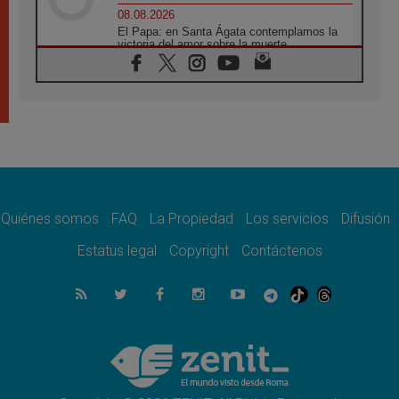
08.08.2026
El Papa: en Santa Ágata contemplamos la
victoria del amor sobre la muerte
08.08.2026
León XIV visitará el Santuario de la Madre
del Buen Consejo de Genazzano
07.08.2026
Filipinas: el Vicariato Apostólico de Calapán
se convierte en diócesis
07.08.2026
Honduras: Los desplazados invisibles de una
crisis olvidada
Quiénes somos
FAQ
La Propiedad
Los servicios
Difusión
07.08.2026
Bokalic: "En Argentina el Papa León señalará
Estatus legal
Copyright
Contáctenos
el compromiso del cristiano"
07.08.2026
La matanza de niños en Gaza no cesa: 300
muertos en 300 días
07.08.2026
Tagle: La guerra desfigura el mundo, solo la
revelación de Dios lo transfigura