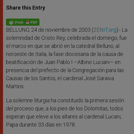
a
s
c
i
a
t
s
e
t
r
Share this Entry
s
e
b
t
e
A
n
o
e
p
g
o
r
p
e
k
r
BELLUNO, 24 de noviembre de 2003 (
ZENIT.org
).- La
solemnidad de Cristo Rey, celebrada el domingo, fue
el marco en que se abrió en la catedral Belluno, al
noroeste de Italia, la fase diocesana de la causa de
beatificación de Juan Pablo I –Albino Luciani— en
presencia del prefecto de la Congregación para las
Causas de los Santos, el cardenal José Saraiva
Martins.
La solemne liturgia ha constituido la primera sesión
del proceso que, a los pies de los Dolomitas, todos
esperan que eleve a los altares al cardenal Lucani,
Papa durante 33 días en 1978.