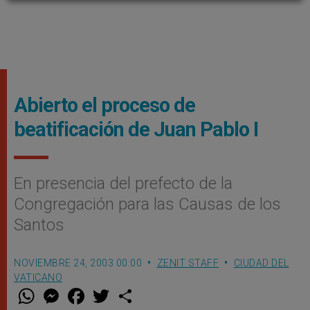
Abierto el proceso de
beatificación de Juan Pablo I
En presencia del prefecto de la
Congregación para las Causas de los
Santos
NOVIEMBRE 24, 2003 00:00
ZENIT STAFF
CIUDAD DEL
VATICANO
W
M
F
T
S
h
e
a
w
h