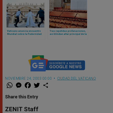
Vaticano anuncia encuentro
Tras repetidas profanaciones,
Mundial sobre la Fraternidad
así blindan altar principal de la
Humana 2025: el evento fue un
basílica vaticana
fracaso en 2024
NOVIEMBRE 24, 2003 00:00
CIUDAD DEL VATICANO
W
M
F
T
S
h
e
a
w
h
a
s
c
i
a
t
s
e
t
r
Share this Entry
s
e
b
t
e
A
n
o
e
p
g
o
r
ZENIT Staff
p
e
k