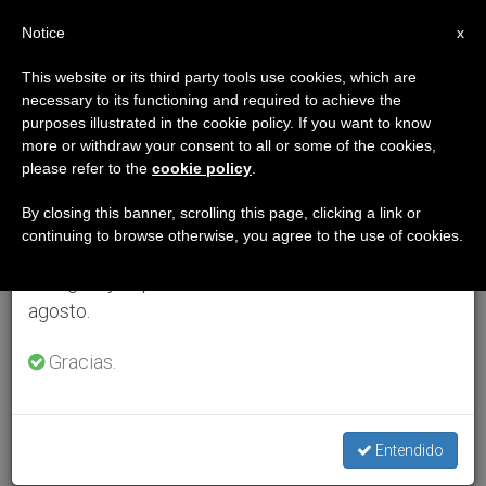
ES
Notice
×
x
Aviso importante
This website or its third party tools use cookies, which are
necessary to its functioning and required to achieve the
Del 27 de julio al 7 de agosto haremos la pausa
purposes illustrated in the cookie policy. If you want to know
anual, aprovechando que en el periodo de verano
more or withdraw your consent to all or some of the cookies,
please refer to the
cookie policy
.
se generan menos informaciones y también el
consumo de las mismas disminuye.
By closing this banner, scrolling this page, clicking a link or
continuing to browse otherwise, you agree to the use of cookies.
Retomamos el trabajo ordinario de las ediciones
en inglés y español de ZENIT el lunes 10 de
agosto.
Gracias.
Entendido