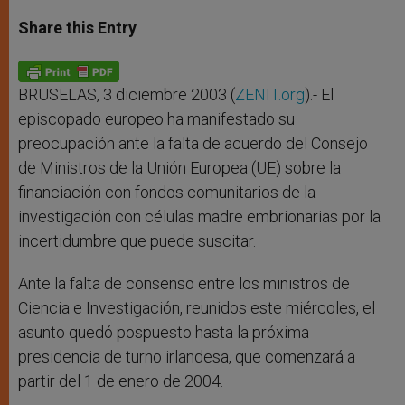
a
s
c
i
a
t
s
e
t
r
Share this Entry
s
e
b
t
e
A
n
o
e
p
g
o
r
p
e
k
r
BRUSELAS, 3 diciembre 2003 (
ZENIT.org
).- El
episcopado europeo ha manifestado su
preocupación ante la falta de acuerdo del Consejo
de Ministros de la Unión Europea (UE) sobre la
financiación con fondos comunitarios de la
investigación con células madre embrionarias por la
incertidumbre que puede suscitar.
Ante la falta de consenso entre los ministros de
Ciencia e Investigación, reunidos este miércoles, el
asunto quedó pospuesto hasta la próxima
presidencia de turno irlandesa, que comenzará a
partir del 1 de enero de 2004.