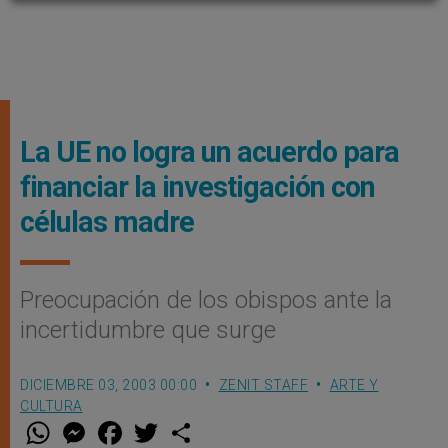
La UE no logra un acuerdo para
financiar la investigación con
células madre
Preocupación de los obispos ante la
incertidumbre que surge
DICIEMBRE 03, 2003 00:00
ZENIT STAFF
ARTE Y
CULTURA
W
M
F
T
S
h
e
a
w
h