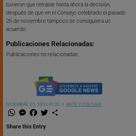
tuvieron que retrasar hasta ahora la decisión,
después de que en el Consejo celebrado el pasado
26 de noviembre tampoco se consiguiera un
acuerdo.
Publicaciones Relacionadas:
Publicaciones no relacionadas.
DICIEMBRE 03, 2003 00:00
ARTE Y CULTURA
W
M
F
T
S
h
e
a
w
h
a
s
c
i
a
t
s
e
t
r
Share this Entry
s
e
b
t
e
A
n
o
e