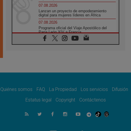
07.08.2026
Lanzan un proyecto de empoderamiento
digital para mujeres líderes en África
07.08.2026
Programa oficial del Viaje Apostólico del
Papa León XIV a Francia
07.08.2026
Obispos de Ecuador: El bien de las familias
no admite premuras legislativas
06.08.2026
Cardenal Parolin: La paz comienza con la
empatía al dolor del otro
06.08.2026
Fray Marco Vianelli: Aprender el Evangelio
de la Paz en la Escuela de San Francisco
Quiénes somos
FAQ
La Propiedad
Los servicios
Difusión
06.08.2026
La visita del Papa León XIV a Asís en un
Estatus legal
Copyright
Contáctenos
minuto
06.08.2026
El agradecimiento de los jóvenes al Papa:
«Hoy nos sentimos Iglesia»
06.08.2026
Líbano: Reanudan los coloquios en Roma en