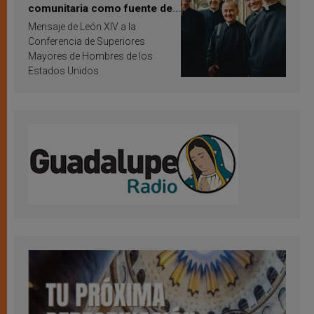
comunitaria como fuente de
inspiración y santificación
Mensaje de León XIV a la
Conferencia de Superiores
Mayores de Hombres de los
Estados Unidos