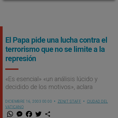
El Papa pide una lucha contra el
terrorismo que no se limite a la
represión
«Es esencial» «un análisis lúcido y
decidido de los motivos», aclara
DICIEMBRE 16, 2003 00:00
ZENIT STAFF
CIUDAD DEL
VATICANO
W
M
F
T
S
h
e
a
w
h