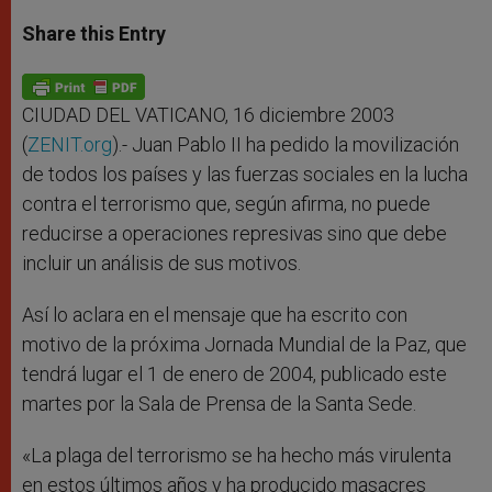
a
s
c
i
a
t
s
e
t
r
Share this Entry
s
e
b
t
e
A
n
o
e
p
g
o
r
p
e
k
r
CIUDAD DEL VATICANO, 16 diciembre 2003
(
ZENIT.org
).- Juan Pablo II ha pedido la movilización
de todos los países y las fuerzas sociales en la lucha
contra el terrorismo que, según afirma, no puede
reducirse a operaciones represivas sino que debe
incluir un análisis de sus motivos.
Así lo aclara en el mensaje que ha escrito con
motivo de la próxima Jornada Mundial de la Paz, que
tendrá lugar el 1 de enero de 2004, publicado este
martes por la Sala de Prensa de la Santa Sede.
«La plaga del terrorismo se ha hecho más virulenta
en estos últimos años y ha producido masacres