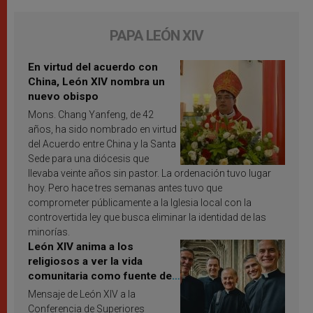
PAPA LEÓN XIV
En virtud del acuerdo con
China, León XIV nombra un
nuevo obispo
Mons. Chang Yanfeng, de 42
años, ha sido nombrado en virtud
del Acuerdo entre China y la Santa
Sede para una diócesis que
llevaba veinte años sin pastor. La ordenación tuvo lugar
hoy. Pero hace tres semanas antes tuvo que
comprometer públicamente a la Iglesia local con la
controvertida ley que busca eliminar la identidad de las
minorías.
León XIV anima a los
religiosos a ver la vida
comunitaria como fuente de
inspiración y santificación
Mensaje de León XIV a la
Conferencia de Superiores