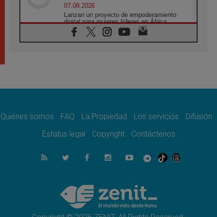
07.08.2026
Lanzan un proyecto de empoderamiento
digital para mujeres líderes en África
07.08.2026
Programa oficial del Viaje Apostólico del
Papa León XIV a Francia
07.08.2026
Obispos de Ecuador: El bien de las familias
no admite premuras legislativas
06.08.2026
Cardenal Parolin: La paz comienza con la
empatía al dolor del otro
Quiénes somos
FAQ
La Propiedad
Los servicios
Difusión
06.08.2026
Fray Marco Vianelli: Aprender el Evangelio
Estatus legal
Copyright
Contáctenos
de la Paz en la Escuela de San Francisco
06.08.2026
La visita del Papa León XIV a Asís en un
minuto
06.08.2026
El agradecimiento de los jóvenes al Papa:
«Hoy nos sentimos Iglesia»