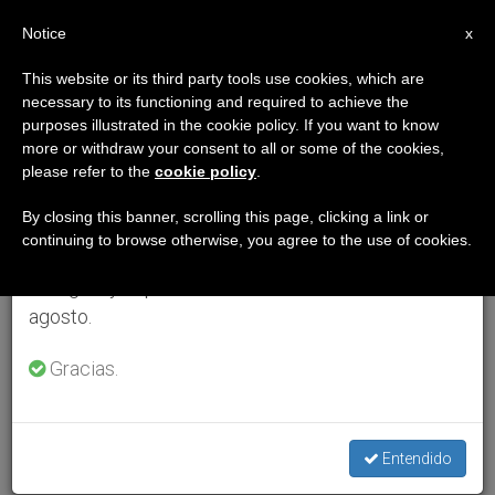
ES
Notice
×
x
Aviso importante
This website or its third party tools use cookies, which are
necessary to its functioning and required to achieve the
Del 27 de julio al 7 de agosto haremos la pausa
purposes illustrated in the cookie policy. If you want to know
anual, aprovechando que en el periodo de verano
more or withdraw your consent to all or some of the cookies,
please refer to the
cookie policy
.
se generan menos informaciones y también el
consumo de las mismas disminuye.
By closing this banner, scrolling this page, clicking a link or
continuing to browse otherwise, you agree to the use of cookies.
Retomamos el trabajo ordinario de las ediciones
en inglés y español de ZENIT el lunes 10 de
agosto.
Gracias.
Entendido