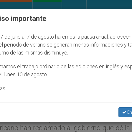
IGLESIA Y MUNDO
DOCUMENTOS
DONATIVOS
iso importante
díos que afecta a cristianos (y no sólo) en Tierra Sa
7 de julio al 7 de agosto haremos la pausa anual, aprovec
el periodo de verano se generan menos informaciones y t
umo de las mismas disminuye.
al gobierno: La lucha cont
amos el trabajo ordinario de las ediciones en inglés y es
l lunes 10 de agosto.
ia
as.
NIT.org
).- Constatando que el 80% de la
En
os productivos para satisfacer sus
fricano han reclamado al gobierno que dé la