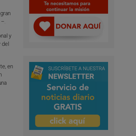
 gran
1–.
nal y
y del
te, en
n
una