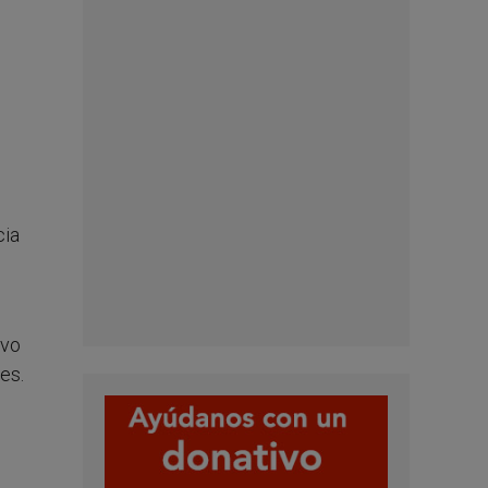
cia
ivo
es.