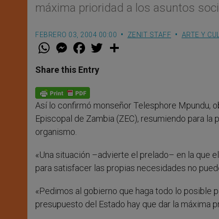
máxima prioridad a los asuntos socia
FEBRERO 03, 2004 00:00
ZENIT STAFF
ARTE Y CU
W
M
F
T
S
h
e
a
w
h
a
s
c
i
a
t
s
e
t
r
Share this Entry
s
e
b
t
e
A
n
o
e
p
g
o
r
p
e
k
Así lo confirmó monseñor Telesphore Mpundu, ob
r
Episcopal de Zambia (ZEC), resumiendo para la pr
organismo.
«Una situación –advierte el prelado– en la que 
para satisfacer las propias necesidades no pued
«Pedimos al gobierno que haga todo lo posible pa
presupuesto del Estado hay que dar la máxima prio