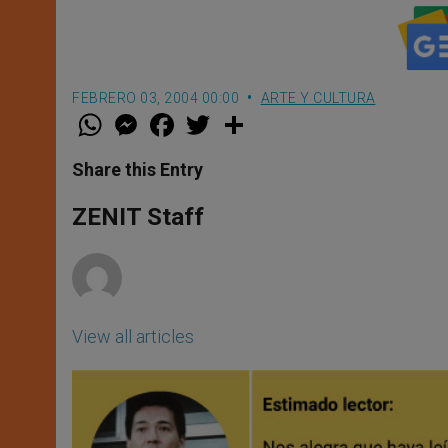
FEBRERO 03, 2004 00:00
ARTE Y CULTURA
W
M
F
T
S
h
e
a
w
h
a
s
c
i
a
t
s
e
t
r
Share this Entry
s
e
b
t
e
A
n
o
e
p
g
o
r
ZENIT Staff
p
e
k
r
View all articles