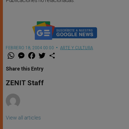
Publicaciones no relacionadas.
FEBRERO 18, 2004 00:00
ARTE Y CULTURA
W
M
F
T
S
h
e
a
w
h
a
s
c
i
a
t
s
e
t
r
Share this Entry
s
e
b
t
e
A
n
o
e
p
g
o
r
ZENIT Staff
p
e
k
r
View all articles