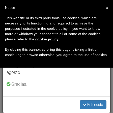
ES
Notice
×
x
Aviso importante
This website or its third party tools use cookies, which are
necessary to its functioning and required to achieve the
Del 27 de julio al 7 de agosto haremos la pausa
purposes illustrated in the cookie policy. If you want to know
anual, aprovechando que en el periodo de verano
more or withdraw your consent to all or some of the cookies,
please refer to the
cookie policy
.
se generan menos informaciones y también el
consumo de las mismas disminuye.
By closing this banner, scrolling this page, clicking a link or
continuing to browse otherwise, you agree to the use of cookies.
Retomamos el trabajo ordinario de las ediciones
en inglés y español de ZENIT el lunes 10 de
agosto.
Gracias.
Entendido