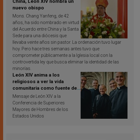
China, León XIV nombra un
nuevo obispo
Mons. Chang Yanfeng, de 42
años, ha sido nombrado en virtud
del Acuerdo entre China y la Santa
Sede para una diócesis que
llevaba veinte años sin pastor. La ordenación tuvo lugar
hoy. Pero hace tres semanas antes tuvo que
comprometer públicamente a la Iglesia local con la
controvertida ley que busca eliminar la identidad de las
minorías.
León XIV anima a los
religiosos a ver la vida
comunitaria como fuente de
inspiración y santificación
Mensaje de León XIV a la
Conferencia de Superiores
Mayores de Hombres de los
Estados Unidos