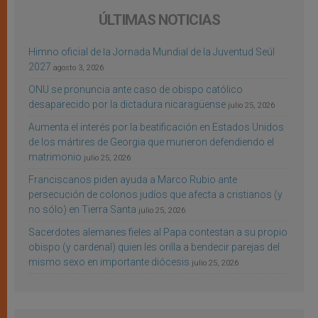
ÚLTIMAS NOTICIAS
Himno oficial de la Jornada Mundial de la Juventud Seúl
2027
agosto 3, 2026
ONU se pronuncia ante caso de obispo católico
desaparecido por la dictadura nicaragüense
julio 25, 2026
Aumenta el interés por la beatificación en Estados Unidos
de los mártires de Georgia que murieron defendiendo el
matrimonio
julio 25, 2026
Franciscanos piden ayuda a Marco Rubio ante
persecución de colonos judíos que afecta a cristianos (y
no sólo) en Tierra Santa
julio 25, 2026
Sacerdotes alemanes fieles al Papa contestan a su propio
obispo (y cardenal) quien les orilla a bendecir parejas del
mismo sexo en importante diócesis
julio 25, 2026