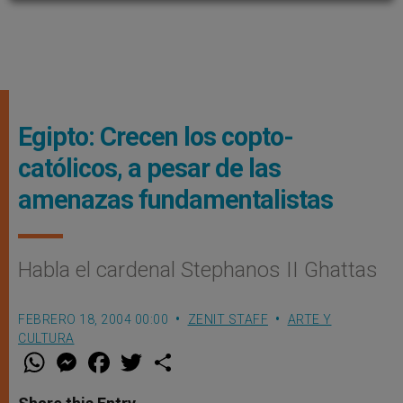
Egipto: Crecen los copto-
católicos, a pesar de las
amenazas fundamentalistas
Habla el cardenal Stephanos II Ghattas
FEBRERO 18, 2004 00:00
ZENIT STAFF
ARTE Y
CULTURA
W
M
F
T
S
h
e
a
w
h
a
s
c
i
a
t
s
e
t
r