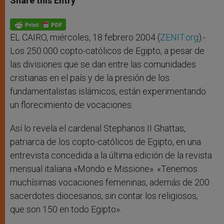
Share this Entry
s
e
b
t
e
A
n
o
e
p
g
o
r
p
e
k
r
EL CAIRO, miércoles, 18 febrero 2004 (
ZENIT.org
).-
Los 250.000 copto-católicos de Egipto, a pesar de
las divisiones que se dan entre las comunidades
cristianas en el país y de la presión de los
fundamentalistas islámicos, están experimentando
un florecimiento de vocaciones.
Así lo revela el cardenal Stephanos II Ghattas,
patriarca de los copto-católicos de Egipto, en una
entrevista concedida a la última edición de la revista
mensual italiana «Mondo e Missione»: «Tenemos
muchísimas vocaciones femeninas, además de 200
sacerdotes diocesanos, sin contar los religiosos,
que son 150 en todo Egipto».