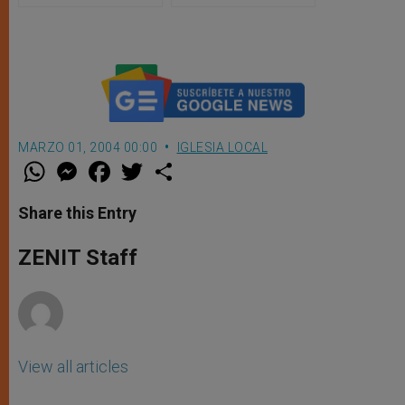
MARZO 01, 2004 00:00
IGLESIA LOCAL
W
M
F
T
S
h
e
a
w
h
a
s
c
i
a
t
s
e
t
r
Share this Entry
s
e
b
t
e
A
n
o
e
p
g
o
r
ZENIT Staff
p
e
k
r
View all articles