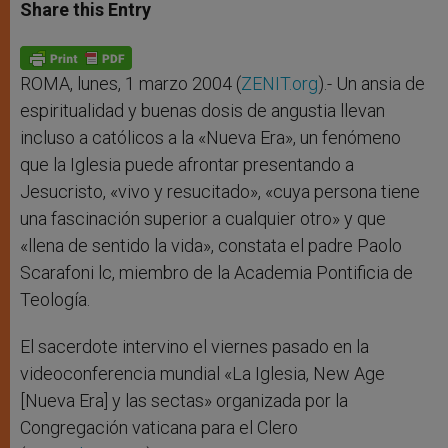
t
s
e
t
r
Share this Entry
s
e
b
t
e
A
n
o
e
p
g
o
r
p
e
k
r
ROMA, lunes, 1 marzo 2004 (
ZENIT.org
).- Un ansia de
espiritualidad y buenas dosis de angustia llevan
incluso a católicos a la «Nueva Era», un fenómeno
que la Iglesia puede afrontar presentando a
Jesucristo, «vivo y resucitado», «cuya persona tiene
una fascinación superior a cualquier otro» y que
«llena de sentido la vida», constata el padre Paolo
Scarafoni lc, miembro de la Academia Pontificia de
Teología.
El sacerdote intervino el viernes pasado en la
videoconferencia mundial «La Iglesia, New Age
[Nueva Era] y las sectas» organizada por la
Congregación vaticana para el Clero