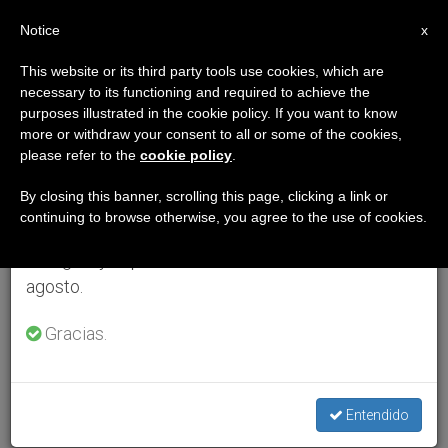
ES
Notice
×
x
Aviso importante
This website or its third party tools use cookies, which are
necessary to its functioning and required to achieve the
Del 27 de julio al 7 de agosto haremos la pausa
purposes illustrated in the cookie policy. If you want to know
anual, aprovechando que en el periodo de verano
more or withdraw your consent to all or some of the cookies,
please refer to the
cookie policy
.
se generan menos informaciones y también el
consumo de las mismas disminuye.
By closing this banner, scrolling this page, clicking a link or
continuing to browse otherwise, you agree to the use of cookies.
Retomamos el trabajo ordinario de las ediciones
en inglés y español de ZENIT el lunes 10 de
agosto.
Gracias.
Entendido