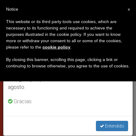
ES
Notice
×
x
Aviso importante
This website or its third party tools use cookies, which are
necessary to its functioning and required to achieve the
Del 27 de julio al 7 de agosto haremos la pausa
purposes illustrated in the cookie policy. If you want to know
Un católico no puede apoyar
anual, aprovechando que en el periodo de verano
more or withdraw your consent to all or some of the cookies,
please refer to the
cookie policy
.
se generan menos informaciones y también el
leyes contra la vida o la familia,
consumo de las mismas disminuye.
asegura el Papa
By closing this banner, scrolling this page, clicking a link or
continuing to browse otherwise, you agree to the use of cookies.
Retomamos el trabajo ordinario de las ediciones
en inglés y español de ZENIT el lunes 10 de
Valores «procedentes en última
agosto.
instancia de Dios, supremo legislador»
Gracias.
FEBRERO 29, 2004 00:00
ZENIT STAFF
CIUDAD DEL
VATICANO
W
M
F
T
S
Entendido
h
e
a
w
h
a
s
c
i
a