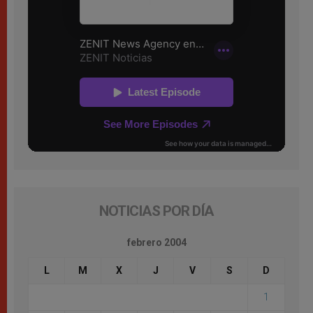
NOTICIAS POR DÍA
febrero 2004
L
M
X
J
V
S
D
1