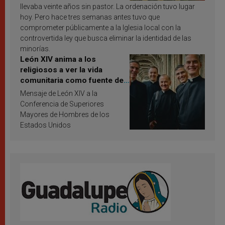
llevaba veinte años sin pastor. La ordenación tuvo lugar
hoy. Pero hace tres semanas antes tuvo que
comprometer públicamente a la Iglesia local con la
controvertida ley que busca eliminar la identidad de las
minorías.
León XIV anima a los
religiosos a ver la vida
comunitaria como fuente de
inspiración y santificación
Mensaje de León XIV a la
Conferencia de Superiores
Mayores de Hombres de los
Estados Unidos