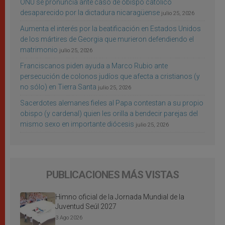
ONU se pronuncia ante caso de obispo católico
desaparecido por la dictadura nicaragüense
julio 25, 2026
Aumenta el interés por la beatificación en Estados Unidos
de los mártires de Georgia que murieron defendiendo el
matrimonio
julio 25, 2026
Franciscanos piden ayuda a Marco Rubio ante
persecución de colonos judíos que afecta a cristianos (y
no sólo) en Tierra Santa
julio 25, 2026
Sacerdotes alemanes fieles al Papa contestan a su propio
obispo (y cardenal) quien les orilla a bendecir parejas del
mismo sexo en importante diócesis
julio 25, 2026
PUBLICACIONES MÁS VISTAS
Himno oficial de la Jornada Mundial de la
Juventud Seúl 2027
3 Ago 2026