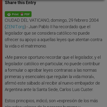
t
s
e
t
r
Share this Entry
s
e
b
t
e
A
n
o
e
p
g
o
r
p
e
k
r
CIUDAD DEL VATICANO, domingo, 29 febrero 2004
(
ZENIT.org
).- Juan Pablo II ha recordado que el
legislador que se considera católico no puede
ofrecer su apoyo a aquellas leyes que atentan contra
la vida o el matrimonio.
«Me parece oportuno recordar que el legislador, y el
legislador católico en particular, no puede contribuir
a formular o aprobar leyes contrarias a las normas
primeras y esenciales que regulan la vida moral»,
afirmó este sábado al recibir al nuevo embajador de
Argentina ante la Santa Sede, Carlos Luis Custer.
Estos principios, indicó, son «expresión de los más