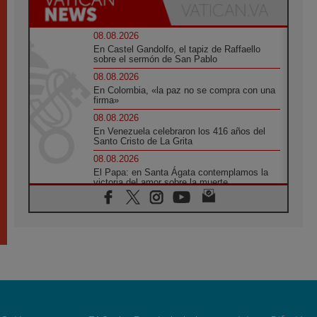
08.08.2026
En Castel Gandolfo, el tapiz de Raffaello
sobre el sermón de San Pablo
08.08.2026
En Colombia, «la paz no se compra con una
firma»
08.08.2026
En Venezuela celebraron los 416 años del
Santo Cristo de La Grita
08.08.2026
El Papa: en Santa Ágata contemplamos la
victoria del amor sobre la muerte
08.08.2026
León XIV visitará el Santuario de la Madre
del Buen Consejo de Genazzano
07.08.2026
Filipinas: el Vicariato Apostólico de Calapán
se convierte en diócesis
07.08.2026
Honduras: Los desplazados invisibles de una
crisis olvidada