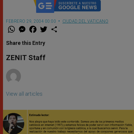
FEBRERO 29, 2004 00:00
CIUDAD DEL VATICANO
W
M
F
T
S
h
e
a
w
h
a
s
c
i
a
t
s
e
t
r
Share this Entry
s
e
b
t
e
A
n
o
e
p
g
o
r
ZENIT Staff
p
e
k
r
View all articles