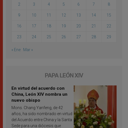
2
3
4
5
6
7
8
9
10
11
12
13
14
15
16
17
18
19
20
21
22
23
24
25
26
27
28
29
« Ene
Mar »
PAPA LEÓN XIV
En virtud del acuerdo con
China, León XIV nombra un
nuevo obispo
Mons. Chang Yanfeng, de 42
años, ha sido nombrado en virtud
del Acuerdo entre China y la Santa
Sede para una diócesis que