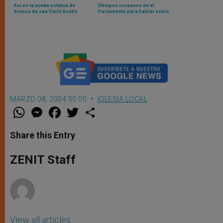
Así es la nueva estatua de
Obispos coreanos en el
bronce de san Carlo Acutis
Parlamento para hablar sobre
inaugurada en Asís
la ley del aborto
MARZO 08, 2004 00:00
IGLESIA LOCAL
W
M
F
T
S
h
e
a
w
h
a
s
c
i
a
t
s
e
t
r
Share this Entry
s
e
b
t
e
A
n
o
e
p
g
o
r
ZENIT Staff
p
e
k
r
View all articles