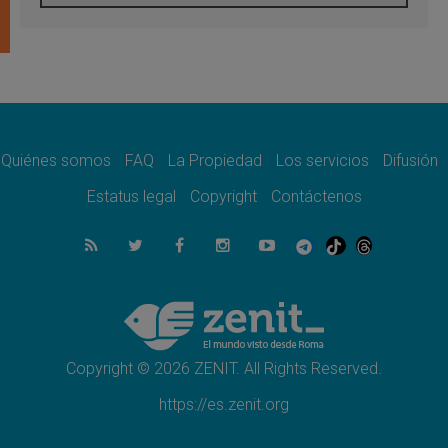
Tagle: La guerra desfigura el mundo, solo la
revelación de Dios lo transfigura
07.08.2026
Presentada la Trienal de Arte de las
Universidades Católicas: «Exercises in
Empathy»
07.08.2026
Fortunatus Nwachukwu: la comunicación
como misión al servicio del Evangelio
Quiénes somos
FAQ
La Propiedad
Los servicios
Difusión
07.08.2026
Estatus legal
Copyright
Contáctenos
SIGNIS 2026, dar voz a las religiosas en el
espacio público
07.08.2026
Lanzan un proyecto de empoderamiento
digital para mujeres líderes en África
07.08.2026
Programa oficial del Viaje Apostólico del
Papa León XIV a Francia
Copyright © 2026 ZENIT. All Rights Reserved.
https://es.zenit.org