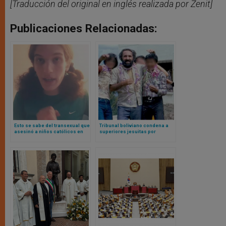
[Traducción del original en inglés realizada por Zenit]
Publicaciones Relacionadas:
Esto se sabe del transexual que
Tribunal boliviano condena a
asesinó a niños católicos en
superiores jesuitas por
atentado dentro de Iglesia en
encubrir a sacerdote abusador
USA