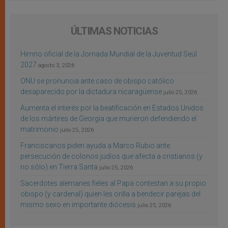
ÚLTIMAS NOTICIAS
Himno oficial de la Jornada Mundial de la Juventud Seúl
2027
agosto 3, 2026
ONU se pronuncia ante caso de obispo católico
desaparecido por la dictadura nicaragüense
julio 25, 2026
Aumenta el interés por la beatificación en Estados Unidos
de los mártires de Georgia que murieron defendiendo el
matrimonio
julio 25, 2026
Franciscanos piden ayuda a Marco Rubio ante
persecución de colonos judíos que afecta a cristianos (y
no sólo) en Tierra Santa
julio 25, 2026
Sacerdotes alemanes fieles al Papa contestan a su propio
obispo (y cardenal) quien les orilla a bendecir parejas del
mismo sexo en importante diócesis
julio 25, 2026