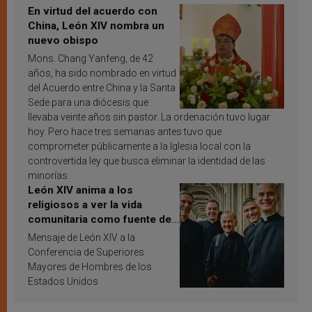
En virtud del acuerdo con
China, León XIV nombra un
nuevo obispo
Mons. Chang Yanfeng, de 42
años, ha sido nombrado en virtud
del Acuerdo entre China y la Santa
Sede para una diócesis que
llevaba veinte años sin pastor. La ordenación tuvo lugar
hoy. Pero hace tres semanas antes tuvo que
comprometer públicamente a la Iglesia local con la
controvertida ley que busca eliminar la identidad de las
minorías.
León XIV anima a los
religiosos a ver la vida
comunitaria como fuente de
inspiración y santificación
Mensaje de León XIV a la
Conferencia de Superiores
Mayores de Hombres de los
Estados Unidos