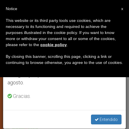
ES
Notice
×
x
Aviso importante
This website or its third party tools use cookies, which are
necessary to its functioning and required to achieve the
Del 27 de julio al 7 de agosto haremos la pausa
purposes illustrated in the cookie policy. If you want to know
Intervención de la Santa Sede
anual, aprovechando que en el periodo de verano
more or withdraw your consent to all or some of the cookies,
please refer to the
cookie policy
.
se generan menos informaciones y también el
sobre el estado de las mujeres
consumo de las mismas disminuye.
By closing this banner, scrolling this page, clicking a link or
continuing to browse otherwise, you agree to the use of cookies.
Retomamos el trabajo ordinario de las ediciones
Ante la Comisión que se celebra del 1
en inglés y español de ZENIT el lunes 10 de
al 12 de marzo
agosto.
MARZO 08, 2004 00:00
ZENIT STAFF
IGLESIA LOCAL
Gracias.
W
M
F
T
S
h
e
a
w
h
a
s
c
i
a
t
s
e
t
r
Share this Entry
s
e
b
t
e
Entendido
A
n
o
e
p
g
o
r