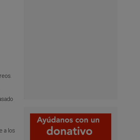
reos.
y
pasado
e a los