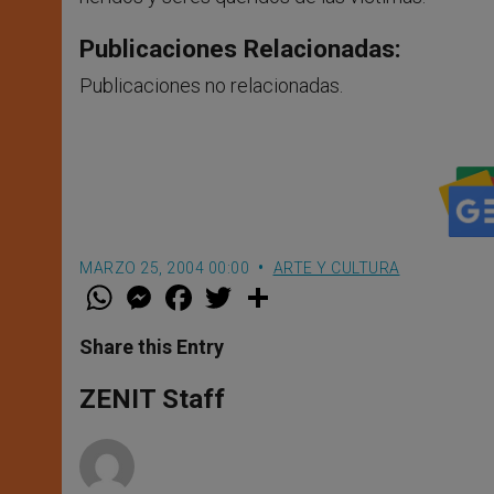
Publicaciones Relacionadas:
Publicaciones no relacionadas.
MARZO 25, 2004 00:00
ARTE Y CULTURA
W
M
F
T
S
h
e
a
w
h
a
s
c
i
a
t
s
e
t
r
Share this Entry
s
e
b
t
e
A
n
o
e
p
g
o
r
ZENIT Staff
p
e
k
r