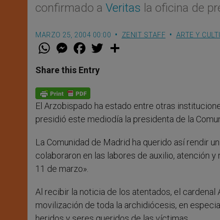
confirmado a
Veritas
la oficina de p
MARZO 25, 2004 00:00
ZENIT STAFF
ARTE Y CUL
W
M
F
T
S
h
e
a
w
h
a
s
c
i
a
t
s
e
t
r
Share this Entry
s
e
b
t
e
A
n
o
e
p
g
o
r
p
e
k
El Arzobispado ha estado entre otras institucio
r
presidió este mediodía la presidenta de la Comun
La Comunidad de Madrid ha querido así rendir un
colaboraron en las labores de auxilio, atención y
11 de marzo».
Al recibir la noticia de los atentados, el cardena
movilización de toda la archidiócesis, en especi
heridos y seres queridos de las víctimas.