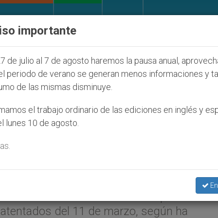
IGLESIA Y MUNDO
DOCUMENTOS
DONATIVOS
iso importante
os judíos que afecta a cristianos (y no sólo) en Tier
7 de julio al 7 de agosto haremos la pausa anual, aprovec
el periodo de verano se generan menos informaciones y t
umo de las mismas disminuye.
rchidiócesis de Madrid por
amos el trabajo ordinario de las ediciones en inglés y es
l lunes 10 de agosto.
e los atentados
as.
NIT.org
–
Veritas
).- El arzobispado de Madri
En
de la Comunidad de Madrid en la que se rec
 atentados del 11 de marzo, según ha