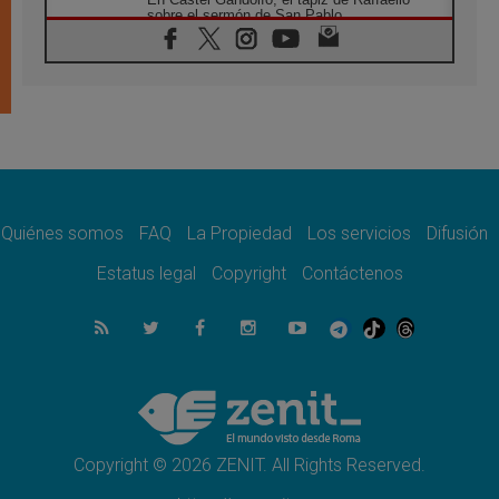
sobre el sermón de San Pablo
08.08.2026
En Colombia, «la paz no se compra con una
firma»
08.08.2026
En Venezuela celebraron los 416 años del
Santo Cristo de La Grita
08.08.2026
El Papa: en Santa Ágata contemplamos la
victoria del amor sobre la muerte
Quiénes somos
FAQ
La Propiedad
Los servicios
Difusión
08.08.2026
León XIV visitará el Santuario de la Madre
Estatus legal
Copyright
Contáctenos
del Buen Consejo de Genazzano
07.08.2026
Filipinas: el Vicariato Apostólico de Calapán
se convierte en diócesis
07.08.2026
Honduras: Los desplazados invisibles de una
crisis olvidada
Copyright © 2026 ZENIT. All Rights Reserved.