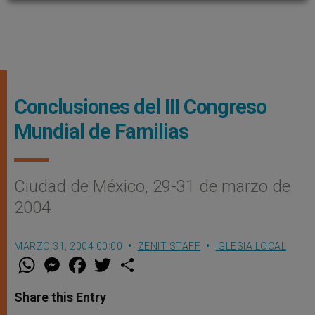
Conclusiones del III Congreso
Mundial de Familias
Ciudad de México, 29-31 de marzo de
2004
MARZO 31, 2004 00:00
ZENIT STAFF
IGLESIA LOCAL
W
M
F
T
S
h
e
a
w
h
a
s
c
i
a
t
s
e
t
r
Share this Entry
s
e
b
t
e