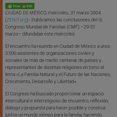
A
n
o
e
p
g
o
r
p
e
k
r
CIUDAD DE MÉXICO, miércoles, 31 marzo 2004
(
ZENIT.org
).- Publicamos las conclusiones del III
Congreso Mundial de Familias (CMF) –29-31
marzo– difundidas este miércoles.
El encuentro ha reunido en Ciudad de México a unos
3.500 asistentes de organizaciones civiles y
sociales de más de medio centenar de países y
representantes de distintas religiones en torno al
lema «La Familia Natural y el Futuro de las Naciones,
Crecimiento, Desarrollo y Libertad».
El Congreso ha buscado proporcionar un espacio
intercultural e interreligioso de encuentro, reflexión,
diálogo y propuesta para hacer posible y construir
juntos un mundo idóneo para la familia, haciendo