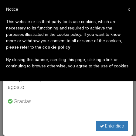
ES
Notice
×
x
Aviso importante
This website or its third party tools use cookies, which are
necessary to its functioning and required to achieve the
Del 27 de julio al 7 de agosto haremos la pausa
purposes illustrated in the cookie policy. If you want to know
anual, aprovechando que en el periodo de verano
more or withdraw your consent to all or some of the cookies,
please refer to the
cookie policy
.
se generan menos informaciones y también el
consumo de las mismas disminuye.
By closing this banner, scrolling this page, clicking a link or
continuing to browse otherwise, you agree to the use of cookies.
Retomamos el trabajo ordinario de las ediciones
en inglés y español de ZENIT el lunes 10 de
agosto.
Gracias.
Entendido