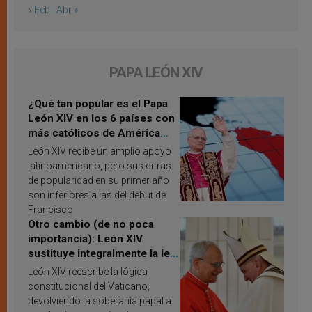
« Feb
Abr »
PAPA LEÓN XIV
¿Qué tan popular es el Papa
León XIV en los 6 países con
más católicos de América
Latina en 2026? Publican
León XIV recibe un amplio apoyo
resultados de investigación
latinoamericano, pero sus cifras
de popularidad en su primer año
son inferiores a las del debut de
Francisco
Otro cambio (de no poca
importancia): León XIV
sustituye integralmente la ley
vaticana de Papa Francisco
León XIV reescribe la lógica
constitucional del Vaticano,
devolviendo la soberanía papal a