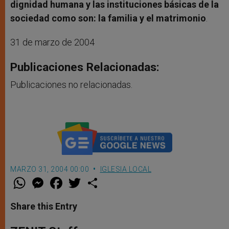
dignidad humana y las instituciones básicas de la
sociedad como son: la familia y el matrimonio
.
31 de marzo de 2004
Publicaciones Relacionadas:
Publicaciones no relacionadas.
MARZO 31, 2004 00:00
IGLESIA LOCAL
W
M
F
T
S
h
e
a
w
h
a
s
c
i
a
t
s
e
t
r
Share this Entry
s
e
b
t
e
A
n
o
e
p
g
o
r