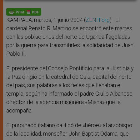
A
n
o
e
p
g
o
r
p
e
k
r
KAMPALA, martes, 1 junio 2004 (
ZENIT.org
).- El
cardenal Renato R. Martino se encontró este martes
con las poblaciones del norte de Uganda flageladas
por la guerra para transmitirles la solidaridad de Juan
Pablo II.
El presidente del Consejo Pontificio para la Justicia y
la Paz dirigió en la catedral de Gulu, capital del norte
del país, sus palabras a los fieles que llenaban el
templo, según ha informado el padre Giulio Albanese,
director de la agencia misionera «Misna» que le
acompaña.
El purpurado italiano calificó de «héroe» al arzobispo
de la localidad, monseñor John Baptist Odama, que