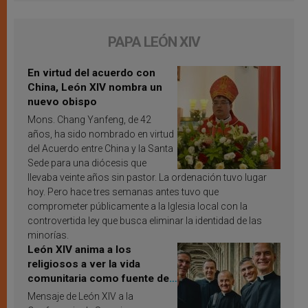
PAPA LEÓN XIV
En virtud del acuerdo con
China, León XIV nombra un
nuevo obispo
Mons. Chang Yanfeng, de 42
años, ha sido nombrado en virtud
del Acuerdo entre China y la Santa
Sede para una diócesis que
llevaba veinte años sin pastor. La ordenación tuvo lugar
hoy. Pero hace tres semanas antes tuvo que
comprometer públicamente a la Iglesia local con la
controvertida ley que busca eliminar la identidad de las
minorías.
León XIV anima a los
religiosos a ver la vida
comunitaria como fuente de
inspiración y santificación
Mensaje de León XIV a la