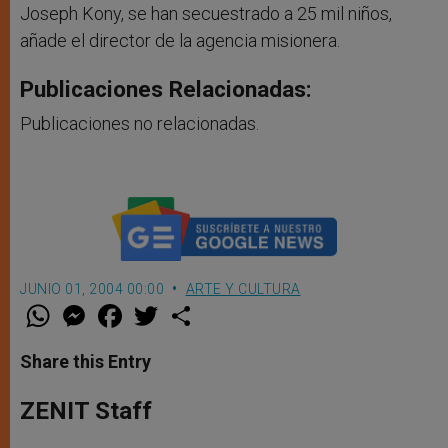
Joseph Kony, se han secuestrado a 25 mil niños,
añade el director de la agencia misionera.
Publicaciones Relacionadas:
Publicaciones no relacionadas.
JUNIO 01, 2004 00:00
ARTE Y CULTURA
W
M
F
T
S
h
e
a
w
h
a
s
c
i
a
t
s
e
t
r
Share this Entry
s
e
b
t
e
A
n
o
e
p
g
o
r
ZENIT Staff
p
e
k
r