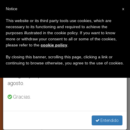
ES
Notice
×
x
Aviso importante
This website or its third party tools use cookies, which are
necessary to its functioning and required to achieve the
Del 27 de julio al 7 de agosto haremos la pausa
purposes illustrated in the cookie policy. If you want to know
Enviado del Papa entre las
anual, aprovechando que en el periodo de verano
more or withdraw your consent to all or some of the cookies,
please refer to the
cookie policy
.
se generan menos informaciones y también el
víctimas de la guerra en el norte
consumo de las mismas disminuye.
de Uganda
By closing this banner, scrolling this page, clicking a link or
continuing to browse otherwise, you agree to the use of cookies.
Retomamos el trabajo ordinario de las ediciones
en inglés y español de ZENIT el lunes 10 de
Visita del cardenal Martino a Gulu y a
agosto.
un campo de refugiados
Gracias.
JUNIO 01, 2004 00:00
ZENIT STAFF
ARTE Y CULTURA
W
M
F
T
S
h
e
a
w
h
a
s
c
i
a
Entendido
t
s
e
t
r
Share this Entry
s
e
b
t
e