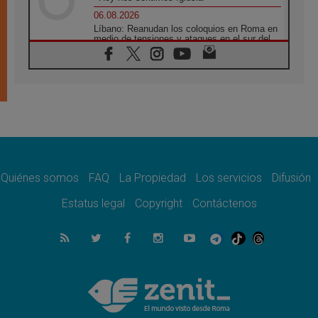
06.08.2026
Líbano: Reanudan los coloquios en Roma en
medio de tensiones y ataques en el sur del
país
06.08.2026
Hiroshima y Nagasaki, 81 años después.
Comienzan "Diez Días Oración por la Paz"
06.08.2026
Pizzaballa en Asís: los cristianos quieren
paz
06.08.2026
Sturla: La visita de León XIV será una buena
noticia para todo el Uruguay
Quiénes somos
FAQ
La Propiedad
Los servicios
Difusión
06.08.2026
Estatus legal
Copyright
Contáctenos
León XIV: La revolución del Evangelio
derriba los muros que separan
06.08.2026
La Iglesia en Ceuta: caridad y esperanza
frente al drama migratorio
06.08.2026
La visita del Papa a Perú será un tiempo de
gracia reconciliación y esperanza