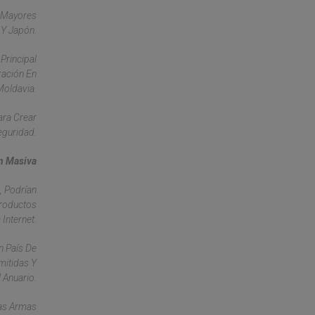
s Mayores
 Y Japón.
Principal
ración En
Moldavia.
ara Crear
eguridad.
n Masiva
, Podrían
Productos
Internet.
n País De
mitidas Y
 Anuario.
Las Armas