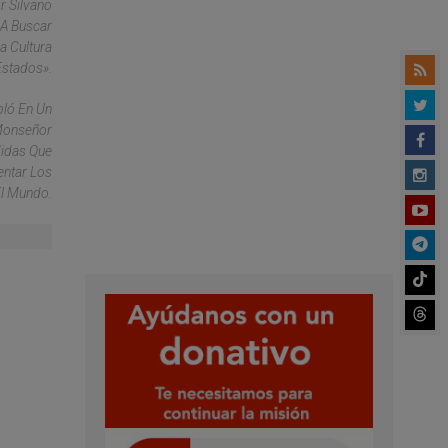
r Silvano
 A Buscar
a Cultura
Estados».
bló En Un
 Monseñor
didas Que
entar Los
El Mundo.