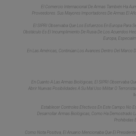
El Comercio Internacional De Armas También Ha Au
Proveedores. Sus Mayores Importadores De Armas El Año Pa
El SIPRI Observaba Que Los Esfuerzos En Europa Para Se
Obstáculo Es El Incumplimiento De Rusia De Los Acuerdos He
Europa, Especialm
En Las Américas, Continúan Los Avances Dentro Del Marco 
En Cuanto A Las Armas Biológicas, El SIPRI Observaba Que
Abrir Nuevas Posibilidades A Su Mal Uso Militar O Terroris
M
Establecer Controles Efectivos En Este Campo No Es 
Desarrollar Armas Biológicas, Como Ha Demostrado La Ex
Prohibidas 
Como Nota Positiva, El Anuario Mencionaba Que El Preside