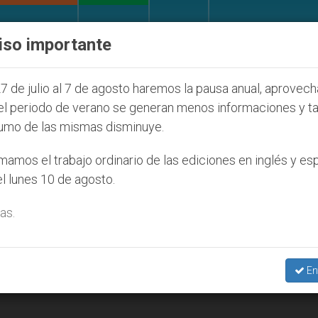
IGLESIA Y MUNDO
DOCUMENTOS
DONATIVOS
iso importante
l de la Juventud Seúl 2027
ONU se pronuncia a
7 de julio al 7 de agosto haremos la pausa anual, aprovec
el periodo de verano se generan menos informaciones y t
umo de las mismas disminuye.
amos el trabajo ordinario de las ediciones en inglés y es
l lunes 10 de agosto.
as.
En
licto de Irak