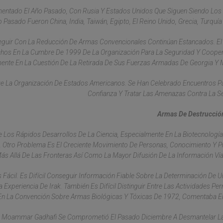
mentado El Año Pasado, Con Rusia Y Estados Unidos Que Siguen Siendo Lo
sado Fueron China, India, Taiwán, Egipto, El Reino Unido, Grecia, Turquía
guir Con La Reducción De Armas Convencionales Continúan Estancados. El 
chos En La Cumbre De 1999 De La Organización Para La Seguridad Y Coope
ente En La Cuestión De La Retirada De Sus Fuerzas Armadas De Georgia Y 
De La Organización De Estados Americanos. Se Han Celebrado Encuentros P
Confianza Y Tratar Las Amenazas Contra La S
Armas De Destrucció
 Los Rápidos Desarrollos De La Ciencia, Especialmente En La Biotecnología
ta. Otro Problema Es El Creciente Movimiento De Personas, Conocimiento Y 
ás Allá De Las Fronteras Así Como La Mayor Difusión De La Información Vía 
Fácil. Es Difícil Conseguir Información Fiable Sobre La Determinación De U
periencia De Irak. También Es Difícil Distinguir Entre Las Actividades Per
En La Convención Sobre Armas Biológicas Y Tóxicas De 1972, Comentaba El
nte Moammar Gadhafi Se Comprometió El Pasado Diciembre A Desmantelar 