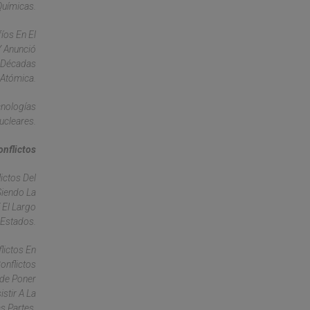
Químicas.
íos En El
Y Anunció
e Décadas
 Atómica.
cnologías
ucleares.
onflictos
ictos Del
Siendo La
 El Largo
 Estados.
lictos En
onflictos
ede Poner
stir A La
s Partes.