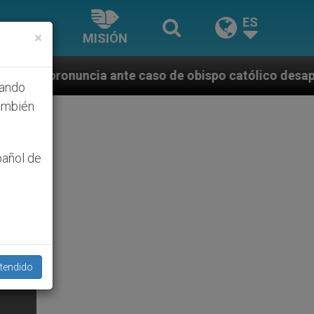
ES
×
MISIÓN
nte caso de obispo católico desaparecido por la dict
hando
ambién
pañol de
tendido