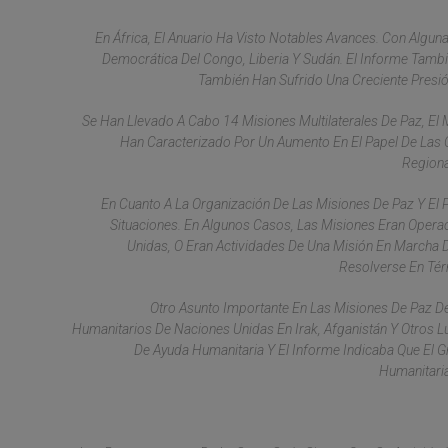
En África, El Anuario Ha Visto Notables Avances. Con Algun
Democrática Del Congo, Liberia Y Sudán. El Informe Tamb
También Han Sufrido Una Creciente Presión
Se Han Llevado A Cabo 14 Misiones Multilaterales De Paz, El
Han Caracterizado Por Un Aumento En El Papel De Las O
Regiona
En Cuanto A La Organización De Las Misiones De Paz Y El
Situaciones. En Algunos Casos, Las Misiones Eran Opera
Unidas, O Eran Actividades De Una Misión En Marcha
Resolverse En Tér
Otro Asunto Importante En Las Misiones De Paz D
Humanitarios De Naciones Unidas En Irak, Afganistán Y Otros L
De Ayuda Humanitaria Y El Informe Indicaba Que El 
Humanitaria