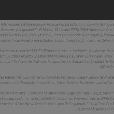
tuto Internacional De Investigación Para La Paz De Estocolmo (SIPRI) Ha Publi
Desarme Y Seguridad En El Mundo. El Anuario SIPRI 2004 Observaba Que 
nzada En Marzo Del 2003 Ha Sido El Tema De Seguridad Dominante El Pasad
fuerza Única» Poseída Por Estados Unidos, Como Las Limitaciones Del Poder
003 Aumentó Cerca Del 11% En Términos Reales. «Un Notable Coeficiente De 
asto Del 2003 Alcanzó Los 956.000 Millones De Dólares. El Principal Factor 
rista Y Su Acción En Irak. Los Estados Unidos Suman Casi La Mitad Del Ga
Militar D
ndes Países, Pero Los Aumentos Son Más Pequeños. India Y Japón Han Aum
ecimiento Del Producto Interior Bruto. China También Ha Aumentado Su Gasto
 De Materiales Y Servicios Militares Tiene Lugar En China, Europa, Rusia 
La Industria Armamentística Debido A Fusiones Empresariales, El SIPRI H
lazándose A Una Nueva Serie De Productos De Seguridad, En Una Zona Gris 
Sectores Militares Y Com