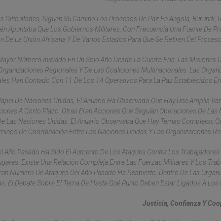
as Dificultades, Siguen Su Camino Los Procesos De Paz En Angola, Burundi, 
ién Apuntaba Que Los Gobiernos Militares, Con Frecuencia Una Fuente De P
 De La Unión Africana Y De Varios Estados Para Que Se Retiren Del Proceso 
 Mayor Número Iniciado En Un Solo Año Desde La Guerra Fría. Las Misiones 
rganizaciones Regionales Y De Las Coaliciones Multinacionales. Las Organ
les Han Contado Con 11 De Los 14 Operativos Para La Paz Establecidos En
 Papel De Naciones Unidas, El Anuario Ha Observado Que Hay Una Amplia Va
ciones A Corto Plazo. Otras Eran Acciones Que Seguían Operaciones De Las
 De Las Naciones Unidas. El Anuario Observaba Que Hay Temas Complejos 
minos De Coordinación Entre Las Naciones Unidas Y Las Organizaciones Re
el Año Pasado Ha Sido El Aumento De Los Ataques Contra Los Trabajadores
ugares. Existe Una Relación Compleja Entre Las Fuerzas Militares Y Los Tra
Gran Número De Ataques Del Año Pasado Ha Reabierto, Dentro De Las Organ
s, El Debate Sobre El Tema De Hasta Qué Punto Deben Estar Ligados A Los M
Justicia, Confianza Y Co