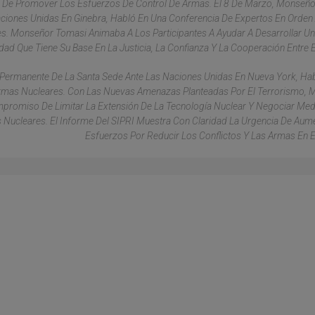
d De Promover Los Esfuerzos De Control De Armas. El 8 De Marzo, Monseño
iones Unidas En Ginebra, Habló En Una Conferencia De Expertos En Orden
s. Monseñor Tomasi Animaba A Los Participantes A Ayudar A Desarrollar Un
dad Que Tiene Su Base En La Justicia, La Confianza Y La Cooperación Entre 
r Permanente De La Santa Sede Ante Las Naciones Unidas En Nueva York, Ha
Armas Nucleares. Con Las Nuevas Amenazas Planteadas Por El Terrorismo,
ompromiso De Limitar La Extensión De La Tecnología Nuclear Y Negociar Me
 Nucleares. El Informe Del SIPRI Muestra Con Claridad La Urgencia De Aum
Esfuerzos Por Reducir Los Conflictos Y Las Armas En 