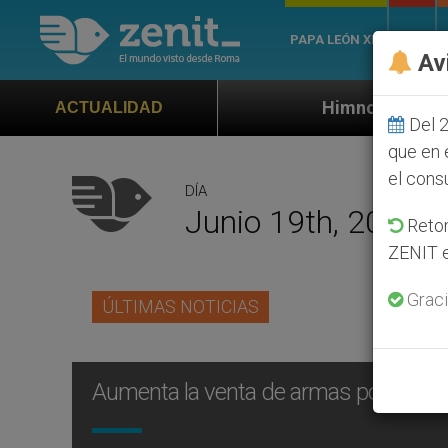
PAPA LEÓN XIV
ROMA
Av
Himno oficial de la Jornada Mundia
ACTUALIDAD
Del 2
que en 
el cons
DÍA
Junio 19th, 2004
Retom
ZENIT e
Graci
ÚLTIMAS NOTICIAS
Aumenta la venta de armas por el conf