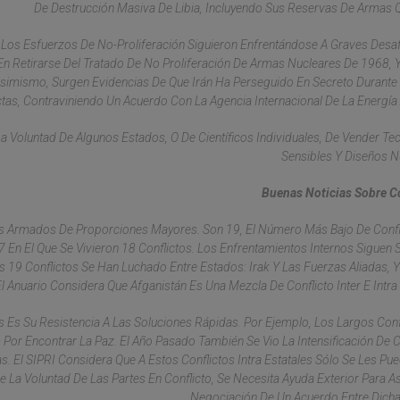
De Destrucción Masiva De Libia, Incluyendo Sus Reservas De Armas 
Los Esfuerzos De No-Proliferación Siguieron Enfrentándose A Graves Desaf
En Retirarse Del Tratado De No Proliferación De Armas Nucleares De 1968, 
Asimismo, Surgen Evidencias De Que Irán Ha Perseguido En Secreto Durant
ctas, Contraviniendo Un Acuerdo Con La Agencia Internacional De La Energía
Voluntad De Algunos Estados, O De Científicos Individuales, De Vender Te
Sensibles Y Diseños N
Buenas Noticias Sobre C
tos Armados De Proporciones Mayores. Son 19, El Número Más Bajo De Confl
 En El Que Se Vivieron 18 Conflictos. Los Enfrentamientos Internos Siguen 
s 19 Conflictos Se Han Luchado Entre Estados: Irak Y Las Fuerzas Aliadas, Y
El Anuario Considera Que Afganistán Es Una Mezcla De Conflicto Inter E Intra
s Es Su Resistencia A Las Soluciones Rápidas. Por Ejemplo, Los Largos Conf
Por Encontrar La Paz. El Año Pasado También Se Vio La Intensificación De C
inas. El SIPRI Considera Que A Estos Conflictos Intra Estatales Sólo Se Les Pu
La Voluntad De Las Partes En Conflicto, Se Necesita Ayuda Exterior Para Asi
Negociación De Un Acuerdo Entre Dicha