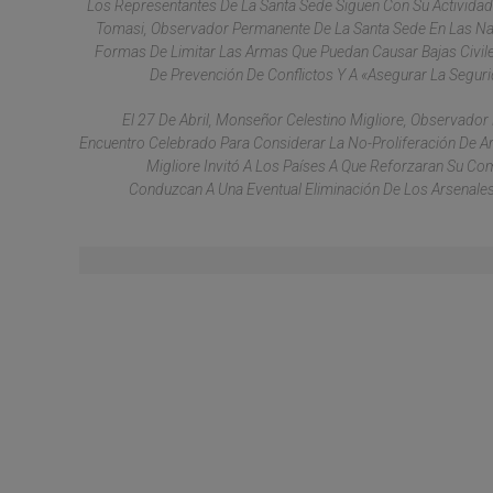
Los Representantes De La Santa Sede Siguen Con Su Activida
Tomasi, Observador Permanente De La Santa Sede En Las Nac
Formas De Limitar Las Armas Que Puedan Causar Bajas Civile
De Prevención De Conflictos Y A «asegurar La Seguri
El 27 De Abril, Monseñor Celestino Migliore, Observado
Encuentro Celebrado Para Considerar La No-Proliferación De 
Migliore Invitó A Los Países A Que Reforzaran Su C
Conduzcan A Una Eventual Eliminación De Los Arsenales