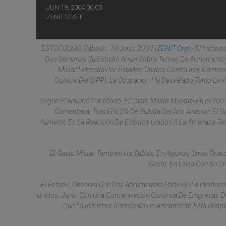
JUN 19, 2004 00:00
ZENIT STAFF
ESTOCOLMO, Sábado, 19 Junio 2004 (
ZENIT.org
).- El Insti
Dos Semanas Su Estudio Anual Sobre Temas De Armamento, 
Militar Liderada Por Estados Unidos Contra Irak Come
Opinión Del SIPRI, La Ocupación Ha Desvelado Tanto La «
Según El Anuario Publicado, El Gasto Militar Mundial En El 2
Comentaba, Tras El 6,5% De Subida Del Año Anterior. El G
Aumento Es La Reacción De Estados Unidos A La Amenaza Terro
El Gasto Militar También Ha Subido En Algunos Otros Gra
Gasto, En Línea Con Su Cr
El Estudio Observa Que Una Abrumadora Parte De La Producción
Unidos. Junto Con Una Concentración Continua De Empresas De 
Que La Industria Tradicional De Armamento Está Desp