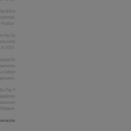
República
roblemas,
Político.
De Paz Se
izaciones
 El 2003.
riedad De
 Naciones
Que Deben
gionales.
 De Paz Y
bajadores
izaciones
ilitares.
operación