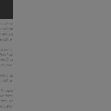
cado Hace
La Acción
o Año. En
 Militar.
Aumento»,
Tras Este
sto Total
el Mundo.
entado Su
 Militar.
Y Estados
ace Notar
Entre Los
erciales.