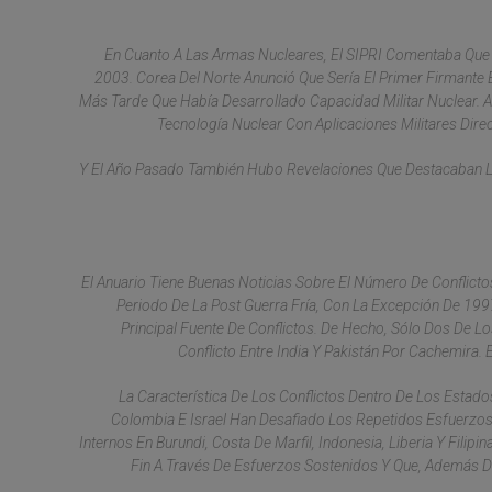
En Cuanto A Las Armas Nucleares, El SIPRI Comentaba Que 
2003. Corea Del Norte Anunció Que Sería El Primer Firmante 
Más Tarde Que Había Desarrollado Capacidad Militar Nuclear. 
Tecnología Nuclear Con Aplicaciones Militares Dire
Y El Año Pasado También Hubo Revelaciones Que Destacaban La 
El Anuario Tiene Buenas Noticias Sobre El Número De Conflic
Periodo De La Post Guerra Fría, Con La Excepción De 1997
Principal Fuente De Conflictos. De Hecho, Sólo Dos De Lo
Conflicto Entre India Y Pakistán Por Cachemira. 
La Característica De Los Conflictos Dentro De Los Estado
Colombia E Israel Han Desafiado Los Repetidos Esfuerzos 
Internos En Burundi, Costa De Marfil, Indonesia, Liberia Y Filip
Fin A Través De Esfuerzos Sostenidos Y Que, Además De 