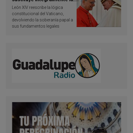
ley vaticana de Papa
León XIV reescribe la lógica
Francisco
constitucional del Vaticano,
devolviendo la soberanía papal a
sus fundamentos legales