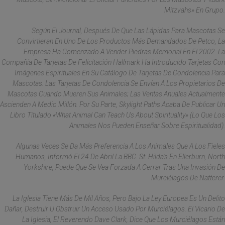
Mitzvahs» En Grupo.
Según El Journal, Después De Que Las Lápidas Para Mascotas Se
Convirtieran En Uno De Los Productos Más Demandados De Petco, La
Empresa Ha Comenzado A Vender Piedras Memorial En El 2002. La
Compañía De Tarjetas De Felicitación Hallmark Ha Introducido Tarjetas Con
Imágenes Espirituales En Su Catálogo De Tarjetas De Condolencia Para
Mascotas. Las Tarjetas De Condolencia Se Envían A Los Propietarios De
Mascotas Cuando Mueren Sus Animales; Las Ventas Anuales Actualmente
Ascienden A Medio Millón. Por Su Parte, Skylight Paths Acaba De Publicar Un
Libro Titulado «What Animal Can Teach Us About Spirituality» (Lo Que Los
Animales Nos Pueden Enseñar Sobre Espiritualidad).
Algunas Veces Se Da Más Preferencia A Los Animales Que A Los Fieles
Humanos, Informó El 24 De Abril La BBC. St. Hilda’s En Ellerburn, North
Yorkshire, Puede Que Se Vea Forzada A Cerrar Tras Una Invasión De
Murciélagos De Natterer.
La Iglesia Tiene Más De Mil Años, Pero Bajo La Ley Europea Es Un Delito
Dañar, Destruir U Obstruir Un Acceso Usado Por Murciélagos. El Vicario De
La Iglesia, El Reverendo Dave Clark, Dice Que Los Murciélagos Están