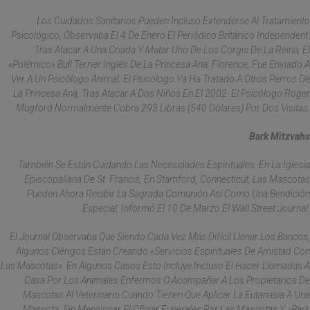
Los Cuidados Sanitarios Pueden Incluso Extenderse Al Tratamiento
Psicológico, Observaba El 4 De Enero El Periódico Británico Independent.
Tras Atacar A Una Criada Y Matar Uno De Los Corgis De La Reina, El
«polémico» Bull Terrier Inglés De La Princesa Ana, Florence, Fue Enviado A
Ver A Un Psicólogo Animal. El Psicólogo Ya Ha Tratado A Otros Perros De
La Princesa Ana, Tras Atacar A Dos Niños En El 2002. El Psicólogo Roger
Mugford Normalmente Cobra 293 Libras (540 Dólares) Por Dos Visitas.
Bark Mitzvahs
También Se Están Cuidando Las Necesidades Espirituales. En La Iglesia
Episcopaliana De St. Francis, En Stamford, Connecticut, Las Mascotas
Pueden Ahora Recibir La Sagrada Comunión Así Como Una Bendición
Especial, Informó El 10 De Marzo El Wall Street Journal.
El Journal Observaba Que Siendo Cada Vez Más Difícil Llenar Los Bancos,
Algunos Clérigos Están Creando «servicios Espirituales De Amistad Con
Las Mascotas». En Algunos Casos Esto Incluye Incluso El Hacer Llamadas A
Casa Por Los Animales Enfermos O Acompañar A Los Propietarios De
Mascotas Al Veterinario Cuando Tienen Que Aplicar La Eutanasia A Una
Mascota, Sin Mencionar El Oficiar Funerales Por Las Mascotas Y «bark