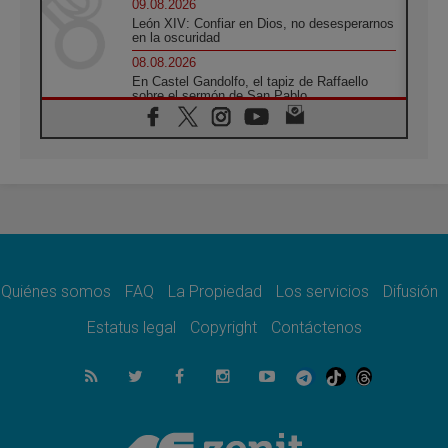
09.08.2026
León XIV: Confiar en Dios, no desesperarnos
en la oscuridad
08.08.2026
En Castel Gandolfo, el tapiz de Raffaello
sobre el sermón de San Pablo
08.08.2026
En Colombia, «la paz no se compra con una
firma»
08.08.2026
En Venezuela celebraron los 416 años del
Santo Cristo de La Grita
08.08.2026
El Papa: en Santa Ágata contemplamos la
victoria del amor sobre la muerte
Quiénes somos
FAQ
La Propiedad
Los servicios
Difusión
08.08.2026
León XIV visitará el Santuario de la Madre
Estatus legal
Copyright
Contáctenos
del Buen Consejo de Genazzano
07.08.2026
Filipinas: el Vicariato Apostólico de Calapán
se convierte en diócesis
07.08.2026
Honduras: Los desplazados invisibles de una
crisis olvidada