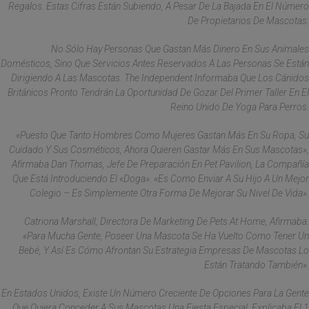
Regalos. Estas Cifras Están Subiendo, A Pesar De La Bajada En El Número
De Propietarios De Mascotas.
No Sólo Hay Personas Que Gastan Más Dinero En Sus Animales
Domésticos, Sino Que Servicios Antes Reservados A Las Personas Se Están
Dirigiendo A Las Mascotas. The Independent Informaba Que Los Cánidos
Británicos Pronto Tendrán La Oportunidad De Gozar Del Primer Taller En El
Reino Unido De Yoga Para Perros.
«Puesto Que Tanto Hombres Como Mujeres Gastan Más En Su Ropa, Su
Cuidado Y Sus Cosméticos, Ahora Quieren Gastar Más En Sus Mascotas»,
Afirmaba Dan Thomas, Jefe De Preparación En Pet Pavilion, La Compañía
Que Está Introduciendo El «doga». «Es Como Enviar A Su Hijo A Un Mejor
Colegio – Es Simplemente Otra Forma De Mejorar Su Nivel De Vida».
Catriona Marshall, Directora De Marketing De Pets At Home, Afirmaba:
«Para Mucha Gente, Poseer Una Mascota Se Ha Vuelto Como Tener Un
Bebé, Y Así Es Cómo Afrontan Su Estrategia Empresas De Mascotas Lo
Están Tratando También».
En Estados Unidos, Existe Un Número Creciente De Opciones Para La Gente
Que Quiera Conceder A Sus Mascotas Una Fiesta Especial, Explicaba El 1