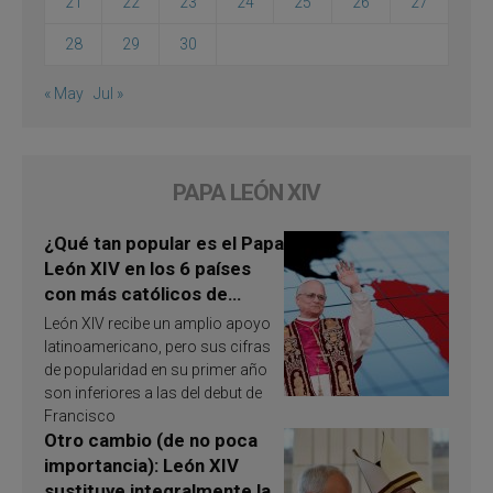
21
22
23
24
25
26
27
28
29
30
« May
Jul »
PAPA LEÓN XIV
¿Qué tan popular es el Papa
León XIV en los 6 países
con más católicos de
América Latina en 2026?
León XIV recibe un amplio apoyo
Publican resultados de
latinoamericano, pero sus cifras
investigación
de popularidad en su primer año
son inferiores a las del debut de
Francisco
Otro cambio (de no poca
importancia): León XIV
sustituye integralmente la