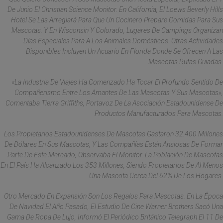
De Junio El Christian Science Monitor. En California, El Loews Beverly Hills
Hotel Se Las Arreglará Para Que Un Cocinero Prepare Comidas Para Sus
Mascotas. Y En Wisconsin Y Colorado, Lugares De Campings Organizan
Días Especiales Para A Los Animales Domésticos. Otras Actividades
Disponibles Incluyen Un Acuario En Florida Donde Se Ofrecen A Las
Mascotas Rutas Guiadas.
«La Industria De Viajes Ha Comenzado Ha Tocar El Profundo Sentido De
Compañerismo Entre Los Amantes De Las Mascotas Y Sus Mascotas»,
Comentaba Tierra Griffiths, Portavoz De La Asociación Estadounidense De
Productos Manufacturados Para Mascotas.
Los Propietarios Estadounidenses De Mascotas Gastaron 32.400 Millones
De Dólares En Sus Mascotas, Y Las Compañías Están Ansiosas De Formar
Parte De Este Mercado, Observaba El Monitor. La Población De Mascotas
En El País Ha Alcanzado Los 353 Millones, Siendo Propietarios De Al Menos
Una Mascota Cerca Del 62% De Los Hogares.
Otro Mercado En Expansión Son Los Regalos Para Mascotas. En La Época
De Navidad El Año Pasado, El Estudio De Cine Warner Brothers Sacó Una
Gama De Ropa De Lujo, Informó El Periódico Británico Telegraph El 11 De