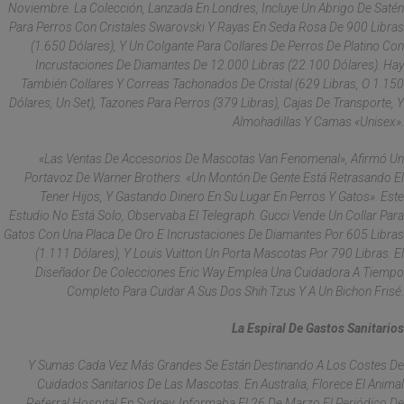
Noviembre. La Colección, Lanzada En Londres, Incluye Un Abrigo De Satén
Para Perros Con Cristales Swarovski Y Rayas En Seda Rosa De 900 Libras
(1.650 Dólares), Y Un Colgante Para Collares De Perros De Platino Con
Incrustaciones De Diamantes De 12.000 Libras (22.100 Dólares). Hay
También Collares Y Correas Tachonados De Cristal (629 Libras, O 1.150
Dólares, Un Set), Tazones Para Perros (379 Libras), Cajas De Transporte, Y
Almohadillas Y Camas «unisex».
«Las Ventas De Accesorios De Mascotas Van Fenomenal», Afirmó Un
Portavoz De Warner Brothers. «Un Montón De Gente Está Retrasando El
Tener Hijos, Y Gastando Dinero En Su Lugar En Perros Y Gatos». Este
Estudio No Está Solo, Observaba El Telegraph. Gucci Vende Un Collar Para
Gatos Con Una Placa De Oro E Incrustaciones De Diamantes Por 605 Libras
(1.111 Dólares), Y Louis Vuitton Un Porta Mascotas Por 790 Libras. El
Diseñador De Colecciones Eric Way Emplea Una Cuidadora A Tiempo
Completo Para Cuidar A Sus Dos Shih Tzus Y A Un Bichon Frisé.
La Espiral De Gastos Sanitarios
Y Sumas Cada Vez Más Grandes Se Están Destinando A Los Costes De
Cuidados Sanitarios De Las Mascotas. En Australia, Florece El Animal
Referral Hospital En Sydney, Informaba El 26 De Marzo El Periódico De