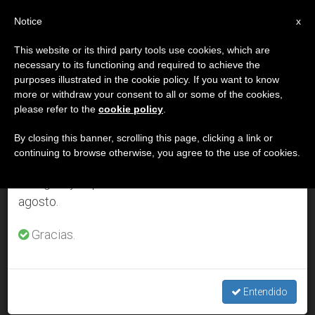
ES
Notice
×
x
Aviso importante
This website or its third party tools use cookies, which are
necessary to its functioning and required to achieve the
Del 27 de julio al 7 de agosto haremos la pausa
DÍA
purposes illustrated in the cookie policy. If you want to know
anual, aprovechando que en el periodo de verano
Junio 12th, 2004
more or withdraw your consent to all or some of the cookies,
please refer to the
cookie policy
.
se generan menos informaciones y también el
consumo de las mismas disminuye.
By closing this banner, scrolling this page, clicking a link or
continuing to browse otherwise, you agree to the use of cookies.
ÚLTIMAS NOTICIAS
Retomamos el trabajo ordinario de las ediciones
en inglés y español de ZENIT el lunes 10 de
agosto.
Cuando los animales domésticos viven mejor que las
personas
Gracias.
JUN 12, 2004 00:00
ZENIT STAFF
Entendido