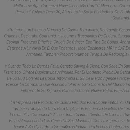
Melbourne Age. Comenzó Hace Cinco Año Con 10 Miembros Como
Personal Y Ahora Tiene 90, Afirmaba La Socia Fundadora, Dr. Sarah
Goldsmid.
«Tratamos Un Extenso Número De Casos Terminales, Realmente Casos
Críticos», Declaraba Goldsmid. «Hacemos Trasplantes De Cadera, Cirugía
Espinal, Fracturas Difíciles, Cirugía De Cáncer, Ese Tipo De Cosas. Ahora
Estamos A Un Nivel En El Que Podemos Hacer Escáneres MRI Y CAT En
Animales. También Proporcionamos Terapia De Radiología».
Y Cuando Todo Lo Demás Falla, Genetic Saving & Clone, Con Sede En San
Francisco, Ofrece Duplicar Los Animales, Por El Modesto Precio De Cerca
De 50.000 Dólares La Copia, Informaba El 28 De Marzo Agence France-
Presse. La Compañía Que Anunció El Primer Gato Clonado Del Mundo En
Febrero De 2002, Tiene Planeado Clonar Nueve Gatos Este Año.
La Empresa Ha Recibido Ya Cuatro Pedidos Para Copiar Gatos Y Está
También Trabajando Duro Para Duplicar El Esquema Genético De Los
Perros. Y La Compañía Y Atiene Unos Cuantos Cientos De Clientes Que
Están Almacenando Los Genes De Sus Mascotas Con La Esperanza De
Revivir A Sus Queridos Compañeros Peludos En Fechas Posteriores.