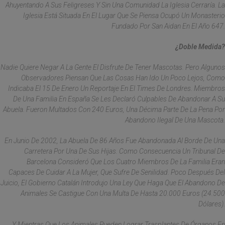
Ahuyentando A Sus Feligreses Y Sin Una Comunidad La Iglesia Cerraría. La
Iglesia Está Situada En El Lugar Que Se Piensa Ocupó Un Monasterio
Fundado Por San Aidan En El Año 647.
¿Doble Medida?
Nadie Quiere Negar A La Gente El Disfrute De Tener Mascotas. Pero Algunos
Observadores Piensan Que Las Cosas Han Ido Un Poco Lejos, Como
Indicaba El 15 De Enero Un Reportaje En El Times De Londres. Miembros
De Una Familia En España Se Les Declaró Culpables De Abandonar A Su
Abuela. Fueron Multados Con 240 Euros, Una Décima Parte De La Pena Por
Abandono Ilegal De Una Mascota.
En Junio De 2002, La Abuela De 86 Años Fue Abandonada Al Borde De Una
Carretera Por Una De Sus Hijas. Como Consecuencia Un Tribunal De
Barcelona Consideró Que Los Cuatro Miembros De La Familia Eran
Capaces De Cuidar A La Mujer, Que Sufre De Senilidad. Poco Después Del
Juicio, El Gobierno Catalán Introdujo Una Ley Que Haga Que El Abandono De
Animales Se Castigue Con Una Multa De Hasta 20.000 Euros (24.500
Dólares).
Y Mientras Que Los Animales Pueden Lograr Trasplantes De Órganos En