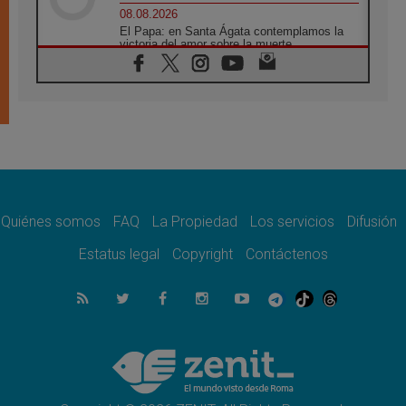
08.08.2026
El Papa: en Santa Ágata contemplamos la
victoria del amor sobre la muerte
08.08.2026
León XIV visitará el Santuario de la Madre
del Buen Consejo de Genazzano
07.08.2026
Filipinas: el Vicariato Apostólico de Calapán
se convierte en diócesis
07.08.2026
Honduras: Los desplazados invisibles de una
crisis olvidada
Quiénes somos
FAQ
La Propiedad
Los servicios
Difusión
07.08.2026
Bokalic: "En Argentina el Papa León señalará
Estatus legal
Copyright
Contáctenos
el compromiso del cristiano"
07.08.2026
La matanza de niños en Gaza no cesa: 300
muertos en 300 días
07.08.2026
Tagle: La guerra desfigura el mundo, solo la
revelación de Dios lo transfigura