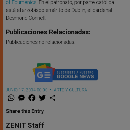
of Ecumenics
. En el patronato, por parte católica
está el arzobispo emérito de Dublin, el cardenal
Desmond Connell.
Publicaciones Relacionadas:
Publicaciones no relacionadas.
JUNIO 17, 2004 00:00
ARTE Y CULTURA
W
M
F
T
S
h
e
a
w
h
a
s
c
i
a
t
s
e
t
r
Share this Entry
s
e
b
t
e
A
n
o
e
p
g
o
r
ZENIT Staff
p
e
k