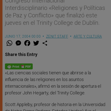
Congreso Internacional
Interdisciplinario «Religiones y Políticas
de Paz y Conflicto» que finalizó este
jueves en el Trinity College de Dublín.
JUNIO 17, 2004 00:00
ZENIT STAFF
ARTE Y CULTURA
W
M
F
T
S
h
e
a
w
h
a
s
c
i
a
t
s
e
t
r
Share this Entry
s
e
b
t
e
A
n
o
e
p
g
o
r
p
e
k
r
«Las ciencias sociales tienen que abrirse a la
influencia de las religiones en los asuntos
internacionales», afirmó en la sesión de apertura el
profesor John Hegarty, del Trinity College.
Scott Appleby, profesor de historia en la Universidad