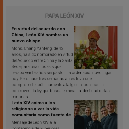
PAPA LEÓN XIV
En virtud del acuerdo con
China, León XIV nombra un
nuevo obispo
Mons. Chang Yanfeng, de 42
años, ha sido nombrado en virtud
del Acuerdo entre China y la Santa
Sede para una diócesis que
llevaba veinte años sin pastor. La ordenación tuvo lugar
hoy. Pero hace tres semanas antes tuvo que
comprometer públicamente a la Iglesia local con la
controvertida ley que busca eliminar la identidad de las
minorías.
León XIV anima a los
religiosos a ver la vida
comunitaria como fuente de
inspiración y santificación
Mensaje de León XIV a la
Conferencia de Superiores