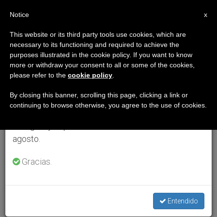
ES
Notice
×
x
Aviso importante
This website or its third party tools use cookies, which are
necessary to its functioning and required to achieve the
Del 27 de julio al 7 de agosto haremos la pausa
purposes illustrated in the cookie policy. If you want to know
anual, aprovechando que en el periodo de verano
more or withdraw your consent to all or some of the cookies,
please refer to the
cookie policy
.
se generan menos informaciones y también el
consumo de las mismas disminuye.
By closing this banner, scrolling this page, clicking a link or
continuing to browse otherwise, you agree to the use of cookies.
Retomamos el trabajo ordinario de las ediciones
en inglés y español de ZENIT el lunes 10 de
agosto.
Gracias.
Entendido