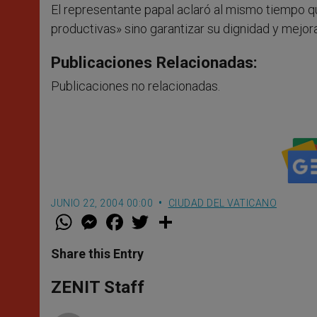
El representante papal aclaró al mismo tiempo q
productivas» sino garantizar su dignidad y mejor
Publicaciones Relacionadas:
Publicaciones no relacionadas.
JUNIO 22, 2004 00:00
CIUDAD DEL VATICANO
W
M
F
T
S
h
e
a
w
h
a
s
c
i
a
t
s
e
t
r
Share this Entry
s
e
b
t
e
A
n
o
e
p
g
o
r
ZENIT Staff
p
e
k
r