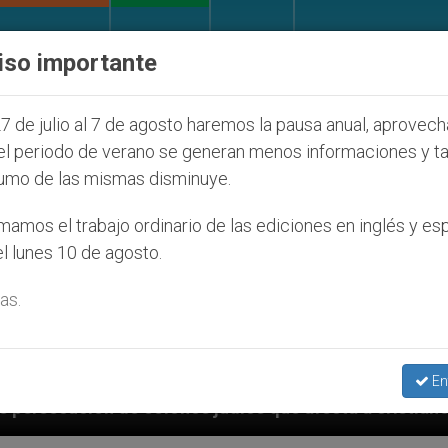
IGLESIA Y MUNDO
DOCUMENTOS
DONATIVOS
iso importante
7 de julio al 7 de agosto haremos la pausa anual, aprovec
el periodo de verano se generan menos informaciones y t
umo de las mismas disminuye.
amos el trabajo ordinario de las ediciones en inglés y es
l lunes 10 de agosto.
as.
En
 judíos que afecta a cristianos (y no sólo) en Tierra