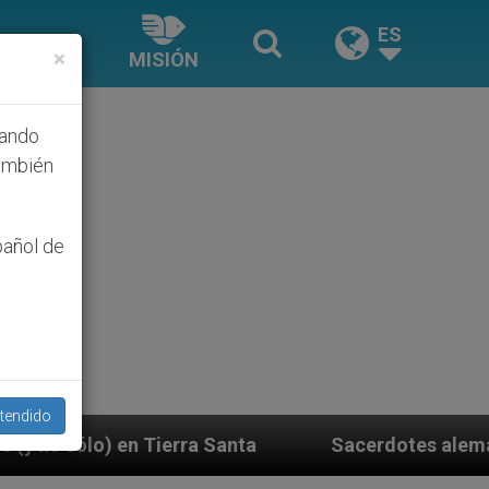
ES
×
MISIÓN
hando
ambién
pañol de
tendido
 Santa
Sacerdotes alemanes fieles al Papa cont