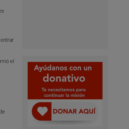
es
contrar
irmó el
 de