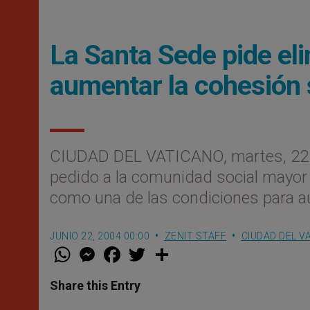
La Santa Sede pide eli
aumentar la cohesión 
CIUDAD DEL VATICANO, martes, 22 j
pedido a la comunidad social mayor
como una de las condiciones para au
JUNIO 22, 2004 00:00
ZENIT STAFF
CIUDAD DEL V
W
M
F
T
S
h
e
a
w
h
a
s
c
i
a
t
s
e
t
r
Share this Entry
s
e
b
t
e
A
n
o
e