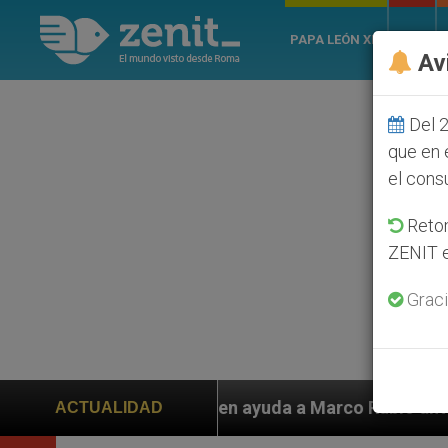
PAPA LEÓN XIV
ROMA
Av
Del 2
que en 
el cons
Retom
ZENIT e
Graci
piden ayuda a Marco Rubio ante persecución de colonos
ACTUALIDAD