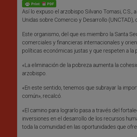
p
g
o
r
p
e
k
Así lo expuso el arzobispo Silvano Tomasi, C.S., a
r
Unidas sobre Comercio y Desarrollo (UNCTAD), cel
Este organismo, del que es miembro la Santa Sed
comerciales y financieras internacionales y orie
políticas económicas justas y que respeten a la p
«La eliminación de la pobreza aumenta la cohesió
arzobispo.
«En este sentido, tenemos que subrayar la impor
común», recalcó.
«El camino para lograrlo pasa a través del fortal
inversiones en el desarrollo de los recursos huma
toda la comunidad en las oportunidades que ofre