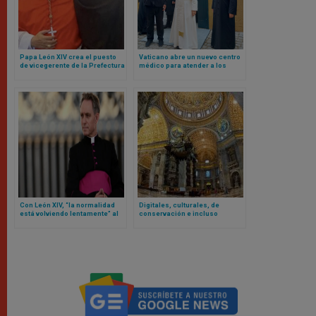
Papa León XIV crea el puesto
Vaticano abre un nuevo centro
de vicegerente de la Prefectura
médico para atender a los
de la Casa Pontificia para un
pobres en plena Plaza de San
agustino africano
Pedro
Con León XIV, “la normalidad
Digitales, culturales, de
está volviendo lentamente” al
conservación e incluso
Vaticano… según el secretario
interactivas: estos son los
privado de Benedicto XVI
proyectos lanzados en ocasión
de los 4 siglos de la Basílica de
San Pedro