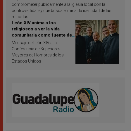
comprometer públicamente a la Iglesia local con la
controvertida ley que busca eliminar la identidad de las
minorías.
León XIV anima a los
religiosos a ver la vida
comunitaria como fuente de
inspiración y santificación
Mensaje de León XIV a la
Conferencia de Superiores
Mayores de Hombres de los
Estados Unidos