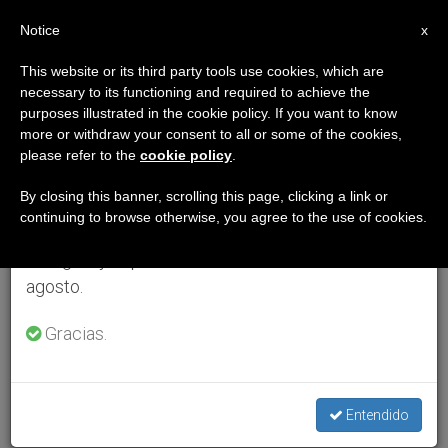
ES
Notice
×
x
Aviso importante
This website or its third party tools use cookies, which are
necessary to its functioning and required to achieve the
Del 27 de julio al 7 de agosto haremos la pausa
purposes illustrated in the cookie policy. If you want to know
anual, aprovechando que en el periodo de verano
more or withdraw your consent to all or some of the cookies,
please refer to the
cookie policy
.
se generan menos informaciones y también el
consumo de las mismas disminuye.
By closing this banner, scrolling this page, clicking a link or
continuing to browse otherwise, you agree to the use of cookies.
Retomamos el trabajo ordinario de las ediciones
en inglés y español de ZENIT el lunes 10 de
agosto.
Gracias.
Entendido