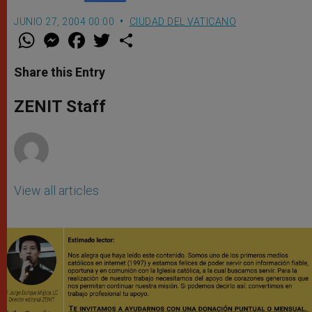
JUNIO 27, 2004 00:00
CIUDAD DEL VATICANO
W
M
F
T
S
h
e
a
w
h
a
s
c
i
a
t
s
e
t
r
Share this Entry
s
e
b
t
e
A
n
o
e
p
g
o
r
ZENIT Staff
p
e
k
r
View all articles