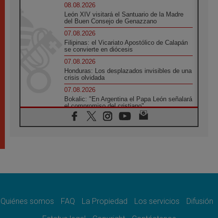
08.08.2026
León XIV visitará el Santuario de la Madre
del Buen Consejo de Genazzano
07.08.2026
Filipinas: el Vicariato Apostólico de Calapán
se convierte en diócesis
07.08.2026
Honduras: Los desplazados invisibles de una
crisis olvidada
07.08.2026
Bokalic: "En Argentina el Papa León señalará
el compromiso del cristiano"
07.08.2026
La matanza de niños en Gaza no cesa: 300
muertos en 300 días
07.08.2026
Tagle: La guerra desfigura el mundo, solo la
revelación de Dios lo transfigura
07.08.2026
Presentada la Trienal de Arte de las
Universidades Católicas: «Exercises in
Empathy»
Quiénes somos
FAQ
La Propiedad
Los servicios
Difusión
07.08.2026