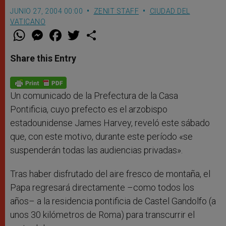
JUNIO 27, 2004 00:00
ZENIT STAFF
CIUDAD DEL
VATICANO
W
M
F
T
S
h
e
a
w
h
a
s
c
i
a
t
s
e
t
r
Share this Entry
s
e
b
t
e
A
n
o
e
p
g
o
r
p
e
k
r
Un comunicado de la Prefectura de la Casa
Pontificia, cuyo prefecto es el arzobispo
estadounidense James Harvey, reveló este sábado
que, con este motivo, durante este período «se
suspenderán todas las audiencias privadas».
Tras haber disfrutado del aire fresco de montaña, el
Papa regresará directamente –como todos los
años– a la residencia pontificia de Castel Gandolfo (a
unos 30 kilómetros de Roma) para transcurrir el