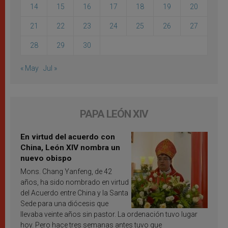
14
15
16
17
18
19
20
21
22
23
24
25
26
27
28
29
30
« May
Jul »
PAPA LEÓN XIV
En virtud del acuerdo con
China, León XIV nombra un
nuevo obispo
Mons. Chang Yanfeng, de 42
años, ha sido nombrado en virtud
del Acuerdo entre China y la Santa
Sede para una diócesis que
llevaba veinte años sin pastor. La ordenación tuvo lugar
hoy. Pero hace tres semanas antes tuvo que