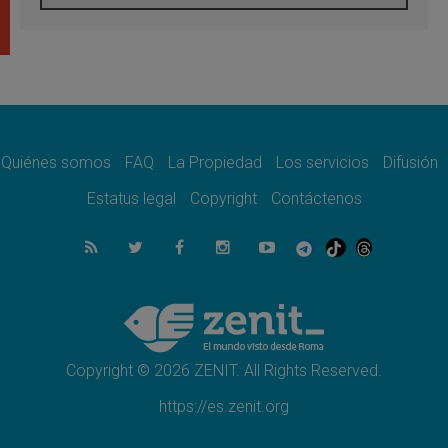
En Colombia, «la paz no se compra con una
firma»
08.08.2026
En Venezuela celebraron los 416 años del
Santo Cristo de La Grita
08.08.2026
El Papa: en Santa Ágata contemplamos la
victoria del amor sobre la muerte
Quiénes somos
FAQ
La Propiedad
Los servicios
Difusión
08.08.2026
León XIV visitará el Santuario de la Madre
Estatus legal
Copyright
Contáctenos
del Buen Consejo de Genazzano
07.08.2026
Filipinas: el Vicariato Apostólico de Calapán
se convierte en diócesis
07.08.2026
Honduras: Los desplazados invisibles de una
crisis olvidada
Copyright © 2026 ZENIT. All Rights Reserved.
https://es.zenit.org