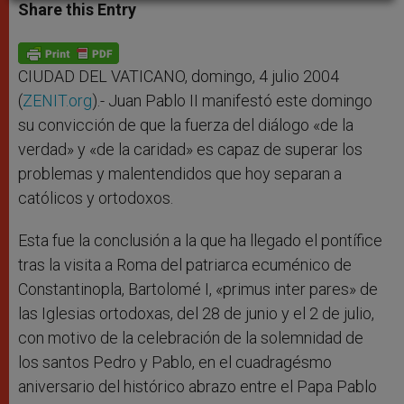
t
s
e
t
r
Share this Entry
s
e
b
t
e
A
n
o
e
p
g
o
r
p
e
k
r
CIUDAD DEL VATICANO, domingo, 4 julio 2004
(
ZENIT.org
).- Juan Pablo II manifestó este domingo
su convicción de que la fuerza del diálogo «de la
verdad» y «de la caridad» es capaz de superar los
problemas y malentendidos que hoy separan a
católicos y ortodoxos.
Esta fue la conclusión a la que ha llegado el pontífice
tras la visita a Roma del patriarca ecuménico de
Constantinopla, Bartolomé I, «primus inter pares» de
las Iglesias ortodoxas, del 28 de junio y el 2 de julio,
con motivo de la celebración de la solemnidad de
los santos Pedro y Pablo, en el cuadragésmo
aniversario del histórico abrazo entre el Papa Pablo