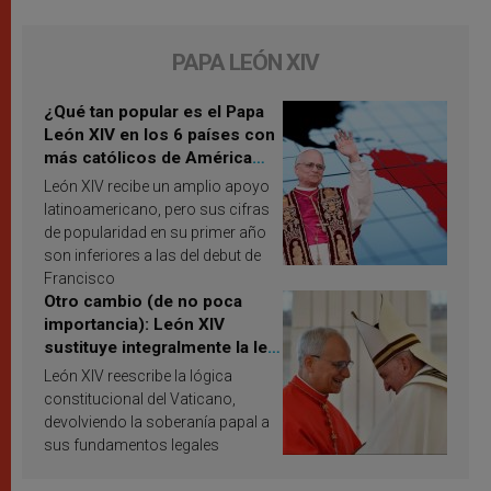
PAPA LEÓN XIV
¿Qué tan popular es el Papa
León XIV en los 6 países con
más católicos de América
Latina en 2026? Publican
León XIV recibe un amplio apoyo
resultados de investigación
latinoamericano, pero sus cifras
de popularidad en su primer año
son inferiores a las del debut de
Francisco
Otro cambio (de no poca
importancia): León XIV
sustituye integralmente la ley
vaticana de Papa Francisco
León XIV reescribe la lógica
constitucional del Vaticano,
devolviendo la soberanía papal a
sus fundamentos legales