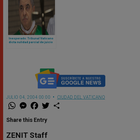
Inesperado: Tribunal Vaticano
dicta nulidad parcial de juicio
contra cardenal Becciu y pide
repetirlo
JULIO 04, 2004 00:00
CIUDAD DEL VATICANO
W
M
F
T
S
h
e
a
w
h
a
s
c
i
a
t
s
e
t
r
Share this Entry
s
e
b
t
e
A
n
o
e
p
g
o
r
ZENIT Staff
p
e
k