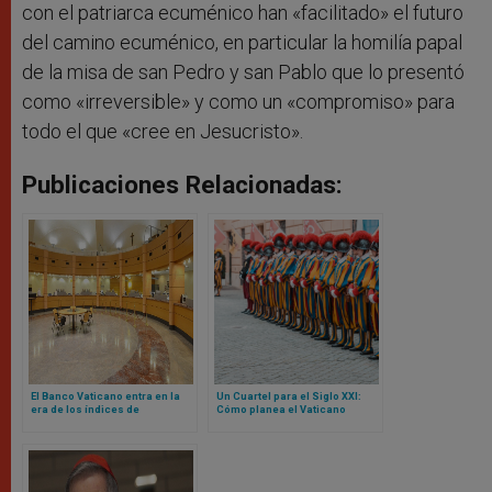
con el patriarca ecuménico han «facilitado» el futuro
del camino ecuménico, en particular la homilía papal
de la misa de san Pedro y san Pablo que lo presentó
como «irreversible» y como un «compromiso» para
todo el que «cree en Jesucristo».
Publicaciones Relacionadas:
El Banco Vaticano entra en la
Un Cuartel para el Siglo XXI:
era de los índices de
Cómo planea el Vaticano
referencia basados ​​en la fe
reconstruir la sede de la
Guardia Suiza