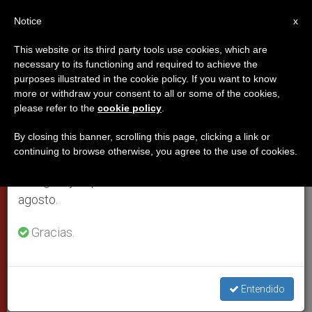
ES
Notice
×
x
Aviso importante
This website or its third party tools use cookies, which are
necessary to its functioning and required to achieve the
Del 27 de julio al 7 de agosto haremos la pausa
purposes illustrated in the cookie policy. If you want to know
El diálogo puede superar los
anual, aprovechando que en el periodo de verano
more or withdraw your consent to all or some of the cookies,
please refer to the
cookie policy
.
se generan menos informaciones y también el
problemas entre católicos y
consumo de las mismas disminuye.
ortodoxos; asegura el Papa
By closing this banner, scrolling this page, clicking a link or
continuing to browse otherwise, you agree to the use of cookies.
Retomamos el trabajo ordinario de las ediciones
en inglés y español de ZENIT el lunes 10 de
Hace un balance de la visita del
agosto.
patriarca ecuménico Bartolomé I
Gracias.
JULIO 04, 2004 00:00
ZENIT STAFF
CIUDAD DEL
VATICANO
W
M
F
T
S
Entendido
h
e
a
w
h
a
s
c
i
a