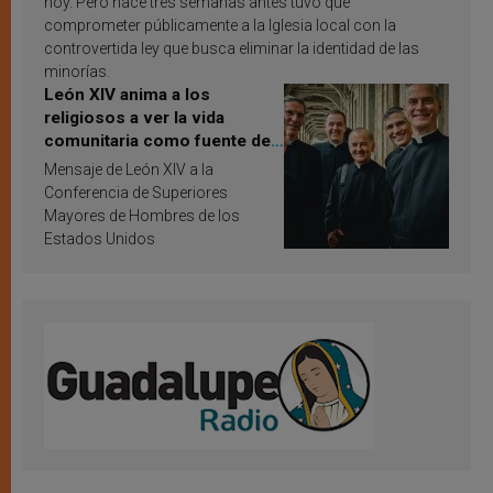
hoy. Pero hace tres semanas antes tuvo que
comprometer públicamente a la Iglesia local con la
controvertida ley que busca eliminar la identidad de las
minorías.
León XIV anima a los
religiosos a ver la vida
comunitaria como fuente de
inspiración y santificación
Mensaje de León XIV a la
Conferencia de Superiores
Mayores de Hombres de los
Estados Unidos