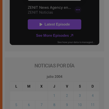
NOTICIAS POR DÍA
julio 2004
L
M
X
J
V
S
D
1
2
3
4
5
6
7
8
9
10
11