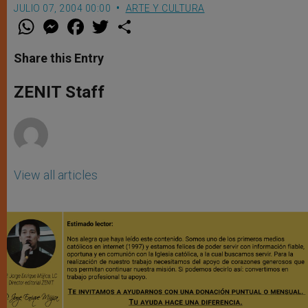
JULIO 07, 2004 00:00
ARTE Y CULTURA
W
M
F
T
S
h
e
a
w
h
a
s
c
i
a
t
s
e
t
r
Share this Entry
s
e
b
t
e
A
n
o
e
p
g
o
r
ZENIT Staff
p
e
k
r
View all articles