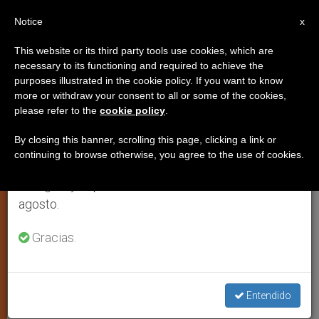
ES
Notice
×
x
Aviso importante
This website or its third party tools use cookies, which are
necessary to its functioning and required to achieve the
Del 27 de julio al 7 de agosto haremos la pausa
purposes illustrated in the cookie policy. If you want to know
Nombrado un vicario episcopal
anual, aprovechando que en el periodo de verano
more or withdraw your consent to all or some of the cookies,
please refer to the
cookie policy
.
se generan menos informaciones y también el
para Corea del Norte
consumo de las mismas disminuye.
By closing this banner, scrolling this page, clicking a link or
continuing to browse otherwise, you agree to the use of cookies.
Retomamos el trabajo ordinario de las ediciones
Se trata del padre Matthew Hwang in-
en inglés y español de ZENIT el lunes 10 de
kuk
agosto.
JULIO 07, 2004 00:00
ZENIT STAFF
ARTE Y CULTURA
Gracias.
W
M
F
T
S
h
e
a
w
h
a
s
c
i
a
t
s
e
t
r
Share this Entry
s
e
b
t
e
Entendido
A
n
o
e
p
g
o
r