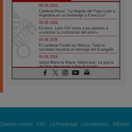
06.08.2026
Cardenal Rossi: "La llegada del Papa León a
Argentina es un homenaje a Francisco"
06.08.2026
En Asís, León XIV invita a los jóvenes a
«construir la civilización del amor»
05.08.2026
El cardenal Parolin en México: Toda la
sociedad necesita el mensaje del Evangelio
05.08.2026
Santa María la Mayor, Makrickas: La gracia
de Dios desciende sobre el mundo
05.08.2026
Cristianos y confucianos: Respeto y
sabiduría para afrontar los urgentes desafíos
de hoy
05.08.2026
En marcha hacia Asís en nombre de San
Francisco, a la espera de León
05.08.2026
Venezuela, Padre Pagniello: "En medio del
dolor, una Iglesia que no se rinde"
Quiénes somos
FAQ
La Propiedad
Los servicios
Difusión
05.08.2026