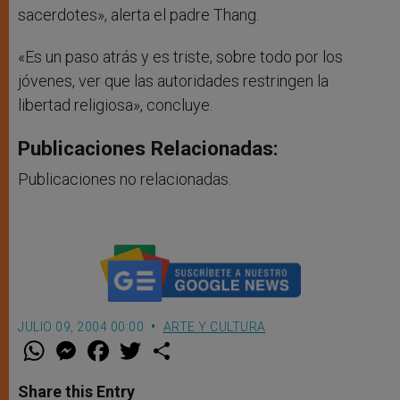
sacerdotes», alerta el padre Thang.
«Es un paso atrás y es triste, sobre todo por los
jóvenes, ver que las autoridades restringen la
libertad religiosa», concluye.
Publicaciones Relacionadas:
Publicaciones no relacionadas.
JULIO 09, 2004 00:00
ARTE Y CULTURA
W
M
F
T
S
h
e
a
w
h
a
s
c
i
a
t
s
e
t
r
Share this Entry