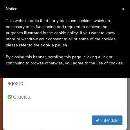
ES
Notice
×
x
Aviso importante
This website or its third party tools use cookies, which are
necessary to its functioning and required to achieve the
Del 27 de julio al 7 de agosto haremos la pausa
purposes illustrated in the cookie policy. If you want to know
La libertad religiosa
anual, aprovechando que en el periodo de verano
more or withdraw your consent to all or some of the cookies,
please refer to the
cookie policy
.
se generan menos informaciones y también el
«desaparecerá» en Vietnam el
consumo de las mismas disminuye.
próximo 15 de noviembre
By closing this banner, scrolling this page, clicking a link or
continuing to browse otherwise, you agree to the use of cookies.
Retomamos el trabajo ordinario de las ediciones
en inglés y español de ZENIT el lunes 10 de
Denuncia el sacerdote Giuseppe Hoang
agosto.
Minh Thang
Gracias.
JULIO 09, 2004 00:00
ZENIT STAFF
ARTE Y CULTURA
W
M
F
T
S
h
e
a
w
h
a
s
c
i
a
Entendido
t
s
e
t
r
Share this Entry
s
e
b
t
e