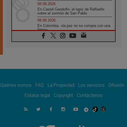
08.08.2026
En Castel Gandolfo, el tapiz de Raffaello
sobre el sermón de San Pablo
08.08.2026
En Colombia, «la paz no se compra con una
firma»
08.08.2026
En Venezuela celebraron los 416 años del
Santo Cristo de La Grita
08.08.2026
El Papa: en Santa Ágata contemplamos la
victoria del amor sobre la muerte
08.08.2026
León XIV visitará el Santuario de la Madre
del Buen Consejo de Genazzano
Quiénes somos
FAQ
La Propiedad
Los servicios
Difusión
07.08.2026
Filipinas: el Vicariato Apostólico de Calapán
Estatus legal
Copyright
Contáctenos
se convierte en diócesis
07.08.2026
Honduras: Los desplazados invisibles de una
crisis olvidada
07.08.2026
Bokalic: "En Argentina el Papa León señalará