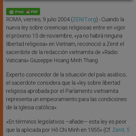
A
n
o
e
p
g
o
r
p
e
k
r
ROMA, viernes, 9 julio 2004 (
ZENIT.org
).- Cuando la
nueva ley sobre creencias religiosas entre en vigor
el próximo 15 de noviembre, «ya no habrá ninguna
libertad religiosa» en Vietnam, reconoció a Zenit el
sacerdote de la redacción vietnamita de «Radio
Vaticana» Giuseppe Hoang Minh Thang.
Experto conocedor de la situación del país asiático,
el sacerdote considera que la «ley sobre libertad
religiosa aprobada por el Parlamento vietnamita
representa un empeoramiento para las condiciones
de la Iglesia católica».
«En términos legislativos –añade— esta ley es peor
que la aplicada por Hô Chi Minh en 1955» (Cf.
Zenit, 5