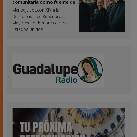
comunitaria como fuente de
inspiración y santificación
Mensaje de León XIV a la
Conferencia de Superiores
Mayores de Hombres de los
Estados Unidos