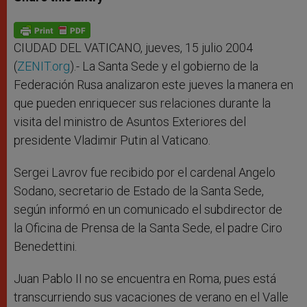
s
e
b
t
e
A
n
o
e
p
g
o
r
p
e
k
r
CIUDAD DEL VATICANO, jueves, 15 julio 2004
(
ZENIT.org
).- La Santa Sede y el gobierno de la
Federación Rusa analizaron este jueves la manera en
que pueden enriquecer sus relaciones durante la
visita del ministro de Asuntos Exteriores del
presidente Vladimir Putin al Vaticano.
Sergei Lavrov fue recibido por el cardenal Angelo
Sodano, secretario de Estado de la Santa Sede,
según informó en un comunicado el subdirector de
la Oficina de Prensa de la Santa Sede, el padre Ciro
Benedettini.
Juan Pablo II no se encuentra en Roma, pues está
transcurriendo sus vacaciones de verano en el Valle