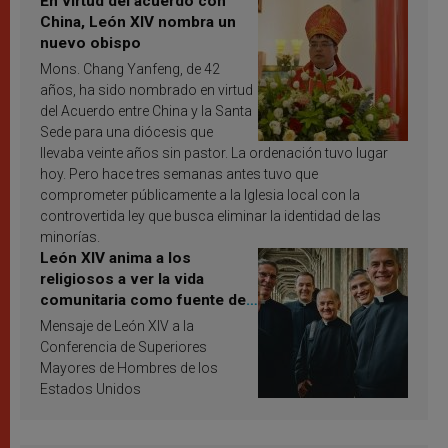
En virtud del acuerdo con
China, León XIV nombra un
nuevo obispo
Mons. Chang Yanfeng, de 42
años, ha sido nombrado en virtud
del Acuerdo entre China y la Santa
Sede para una diócesis que
llevaba veinte años sin pastor. La ordenación tuvo lugar
hoy. Pero hace tres semanas antes tuvo que
comprometer públicamente a la Iglesia local con la
controvertida ley que busca eliminar la identidad de las
minorías.
León XIV anima a los
religiosos a ver la vida
comunitaria como fuente de
inspiración y santificación
Mensaje de León XIV a la
Conferencia de Superiores
Mayores de Hombres de los
Estados Unidos