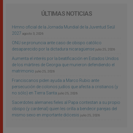
ÚLTIMAS NOTICIAS
Himno oficial de la Jornada Mundial de la Juventud Seúl
2027
agosto 3, 2026
ONU se pronuncia ante caso de obispo católico
desaparecido por la dictadura nicaragüense
julio 25, 2026
Aumenta el interés por la beatificación en Estados Unidos
de los mártires de Georgia que murieron defendiendo el
matrimonio
julio 25, 2026
Franciscanos piden ayuda a Marco Rubio ante
persecución de colonos judíos que afecta a cristianos (y
no sólo) en Tierra Santa
julio 25, 2026
Sacerdotes alemanes fieles al Papa contestan a su propio
obispo (y cardenal) quien les orilla a bendecir parejas del
mismo sexo en importante diócesis
julio 25, 2026