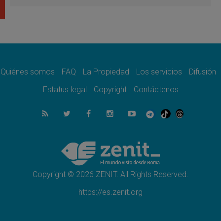
revelación de Dios lo transfigura
07.08.2026
Presentada la Trienal de Arte de las
Universidades Católicas: «Exercises in
Empathy»
07.08.2026
Fortunatus Nwachukwu: la comunicación
como misión al servicio del Evangelio
Quiénes somos
FAQ
La Propiedad
Los servicios
Difusión
07.08.2026
Estatus legal
Copyright
Contáctenos
SIGNIS 2026, dar voz a las religiosas en el
espacio público
07.08.2026
Lanzan un proyecto de empoderamiento
digital para mujeres líderes en África
07.08.2026
Programa oficial del Viaje Apostólico del
Papa León XIV a Francia
Copyright © 2026 ZENIT. All Rights Reserved.
https://es.zenit.org