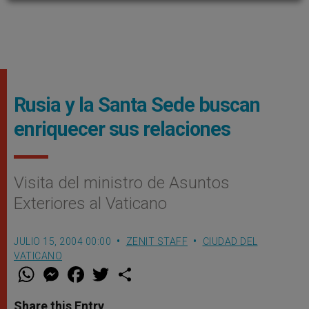
Rusia y la Santa Sede buscan
enriquecer sus relaciones
Visita del ministro de Asuntos
Exteriores al Vaticano
JULIO 15, 2004 00:00
ZENIT STAFF
CIUDAD DEL
VATICANO
W
M
F
T
S
h
e
a
w
h
a
s
c
i
a
t
s
e
t
r
Share this Entry