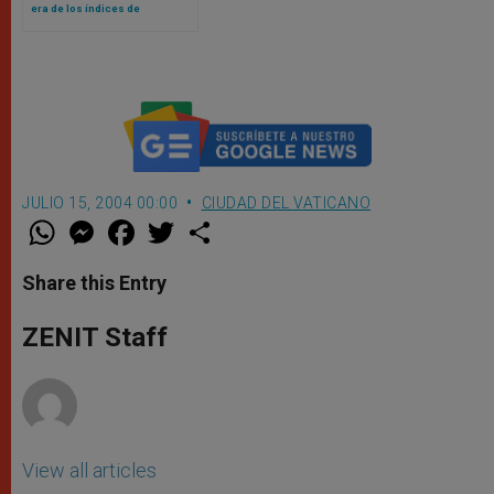
era de los índices de
referencia basados ​​en la fe
JULIO 15, 2004 00:00
CIUDAD DEL VATICANO
W
M
F
T
S
h
e
a
w
h
a
s
c
i
a
t
s
e
t
r
Share this Entry
s
e
b
t
e
A
n
o
e
p
g
o
r
ZENIT Staff
p
e
k
r
View all articles