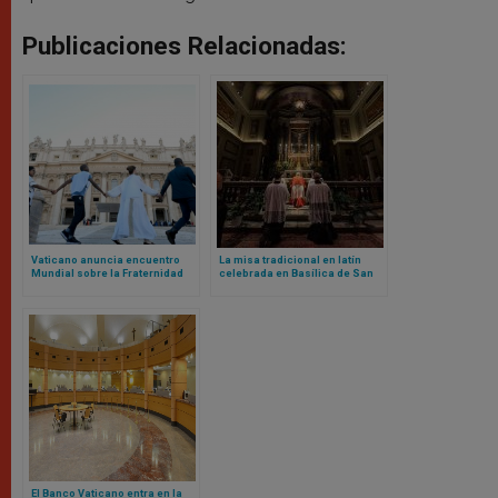
Publicaciones Relacionadas:
Vaticano anuncia encuentro
La misa tradicional en latín
Mundial sobre la Fraternidad
celebrada en Basílica de San
Humana 2025: el evento fue un
Pedro marca un nuevo capítulo
fracaso en 2024
bajo el pontificado de Papa
León XIV
El Banco Vaticano entra en la