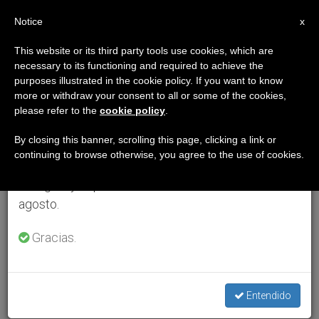
ES
Notice
×
x
Aviso importante
This website or its third party tools use cookies, which are
necessary to its functioning and required to achieve the
Del 27 de julio al 7 de agosto haremos la pausa
purposes illustrated in the cookie policy. If you want to know
anual, aprovechando que en el periodo de verano
more or withdraw your consent to all or some of the cookies,
please refer to the
cookie policy
.
se generan menos informaciones y también el
consumo de las mismas disminuye.
By closing this banner, scrolling this page, clicking a link or
continuing to browse otherwise, you agree to the use of cookies.
Retomamos el trabajo ordinario de las ediciones
en inglés y español de ZENIT el lunes 10 de
agosto.
Gracias.
Entendido