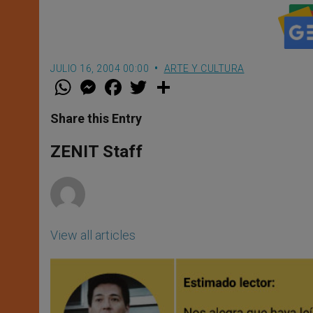
JULIO 16, 2004 00:00
ARTE Y CULTURA
W
M
F
T
S
h
e
a
w
h
a
s
c
i
a
t
s
e
t
r
Share this Entry
s
e
b
t
e
A
n
o
e
p
g
o
r
ZENIT Staff
p
e
k
r
View all articles