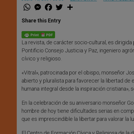
W
M
F
T
S
h
e
a
w
h
a
s
c
i
a
t
s
e
t
r
Share this Entry
s
e
b
t
e
A
n
o
e
p
g
o
r
p
e
k
La revista, de carácter socio-cultural, es dirigi
r
Pontificio Consejo Justicia y Paz, ingeniero ag
cívico y religioso.
«Vitral», patrocinada por el obispo, monseñor Jo
abierto y pluralista para favorecer la libertad de
humana integral desde la inspiración cristiana», 
En la celebración de su aniversario monseñor Gonz
hombre de hoy tiene dificultades serias en compr
que es imprescindible la libertar para valorar la lu
El Centro de Formación Cívica y Religiosa de la di