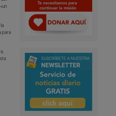
 «un
la
a para
a,
sta