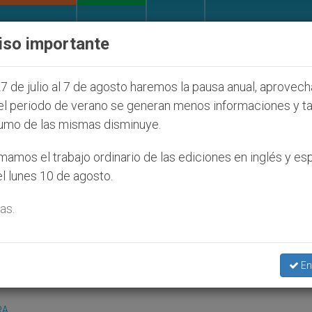
IGLESIA Y MUNDO
DOCUMENTOS
DONATIVOS
iso importante
lonos judíos que afecta a cristianos (y no sólo) en T
7 de julio al 7 de agosto haremos la pausa anual, aprovec
el periodo de verano se generan menos informaciones y t
umo de las mismas disminuye.
 de Cuba, cumple diez años
amos el trabajo ordinario de las ediciones en inglés y es
l lunes 10 de agosto.
as.
ZENIT.org
).- «Vitral», una de las pocas revis
tro de Formación Cívica y Religiosa de la
En
do diez años.
RA