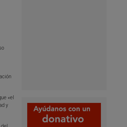
so
mación
que «el
ad y
 del