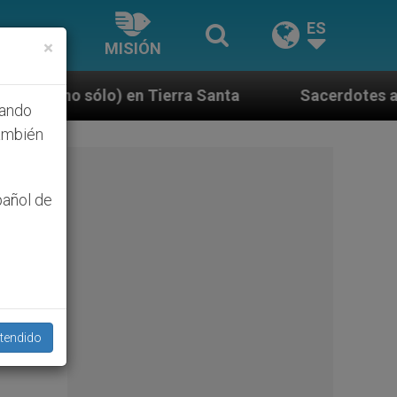
ES
×
MISIÓN
ierra Santa
Sacerdotes alemanes fieles al Papa 
hando
ambién
pañol de
tas
tendido