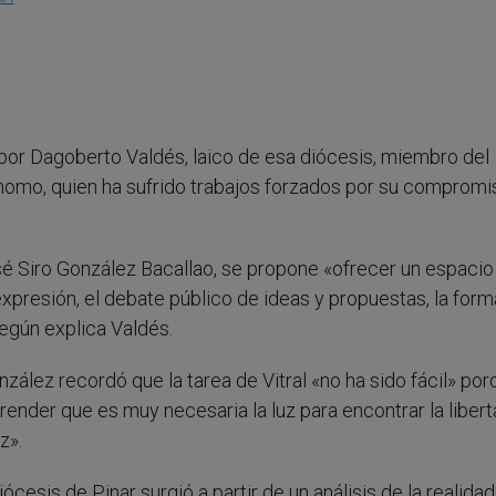
da por Dagoberto Valdés, laico de esa diócesis, miembro del
rónomo, quien ha sufrido trabajos forzados por su compromi
sé Siro González Bacallao, se propone «ofrecer un espacio
 expresión, el debate público de ideas y propuestas, la for
según explica Valdés.
ález recordó que la tarea de Vitral «no ha sido fácil» por
ender que es muy necesaria la luz para encontrar la libert
z».
ócesis de Pinar surgió a partir de un análisis de la realidad