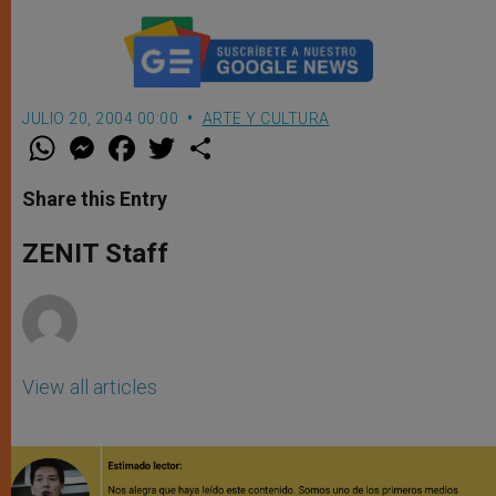
JULIO 20, 2004 00:00
ARTE Y CULTURA
W
M
F
T
S
h
e
a
w
h
a
s
c
i
a
t
s
e
t
r
Share this Entry
s
e
b
t
e
A
n
o
e
p
g
o
r
ZENIT Staff
p
e
k
r
View all articles