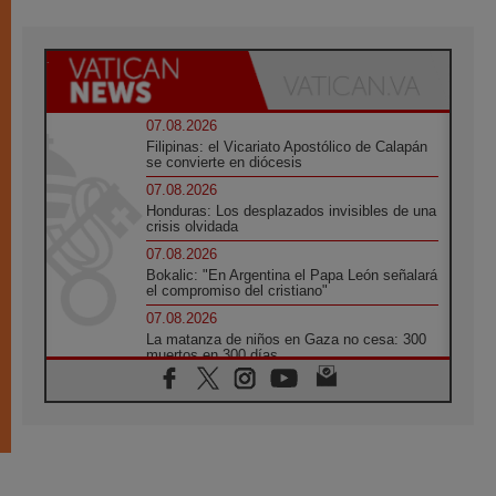
07.08.2026
Filipinas: el Vicariato Apostólico de Calapán
se convierte en diócesis
07.08.2026
Honduras: Los desplazados invisibles de una
crisis olvidada
07.08.2026
Bokalic: "En Argentina el Papa León señalará
el compromiso del cristiano"
07.08.2026
La matanza de niños en Gaza no cesa: 300
muertos en 300 días
07.08.2026
Tagle: La guerra desfigura el mundo, solo la
revelación de Dios lo transfigura
07.08.2026
Presentada la Trienal de Arte de las
Universidades Católicas: «Exercises in