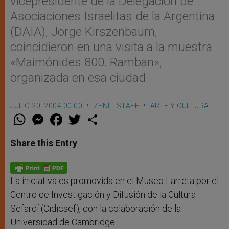
vicepresidente de la Delegación de
Asociaciones Israelitas de la Argentina
(DAIA), Jorge Kirszenbaum,
coincidieron en una visita a la muestra
«Maimónides 800. Ramban»,
organizada en esa ciudad.
JULIO 20, 2004 00:00
ZENIT STAFF
ARTE Y CULTURA
W
M
F
T
S
h
e
a
w
h
a
s
c
i
a
t
s
e
t
r
Share this Entry
s
e
b
t
e
A
n
o
e
p
g
o
r
p
e
k
r
La iniciativa es promovida en el Museo Larreta por el
Centro de Investigación y Difusión de la Cultura
Sefardí (Cidicsef), con la colaboración de la
Universidad de Cambridge.