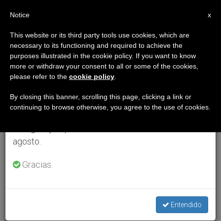
ES
Notice
×
x
Aviso importante
This website or its third party tools use cookies, which are
necessary to its functioning and required to achieve the
Del 27 de julio al 7 de agosto haremos la pausa
purposes illustrated in the cookie policy. If you want to know
anual, aprovechando que en el periodo de verano
more or withdraw your consent to all or some of the cookies,
please refer to the
cookie policy
.
se generan menos informaciones y también el
consumo de las mismas disminuye.
By closing this banner, scrolling this page, clicking a link or
continuing to browse otherwise, you agree to the use of cookies.
Retomamos el trabajo ordinario de las ediciones
en inglés y español de ZENIT el lunes 10 de
agosto.
Gracias.
Entendido