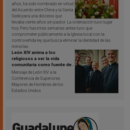
años, ha sido nombrado en virtud
del Acuerdo entre China y la Santa
Sede para una diócesis que
llevaba veinte años sin pastor. La ordenación tuvo lugar
hoy. Pero hace tres semanas antes tuvo que
comprometer públicamente a la Iglesia local con la
controvertida ley que busca eliminar la identidad de las
minorías.
León XIV anima a los
religiosos a ver la vida
comunitaria como fuente de
inspiración y santificación
Mensaje de León XIV a la
Conferencia de Superiores
Mayores de Hombres de los
Estados Unidos