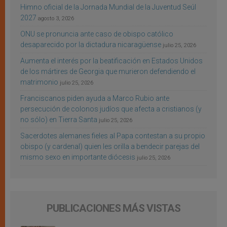
Himno oficial de la Jornada Mundial de la Juventud Seúl
2027
agosto 3, 2026
ONU se pronuncia ante caso de obispo católico
desaparecido por la dictadura nicaragüense
julio 25, 2026
Aumenta el interés por la beatificación en Estados Unidos
de los mártires de Georgia que murieron defendiendo el
matrimonio
julio 25, 2026
Franciscanos piden ayuda a Marco Rubio ante
persecución de colonos judíos que afecta a cristianos (y
no sólo) en Tierra Santa
julio 25, 2026
Sacerdotes alemanes fieles al Papa contestan a su propio
obispo (y cardenal) quien les orilla a bendecir parejas del
mismo sexo en importante diócesis
julio 25, 2026
PUBLICACIONES MÁS VISTAS