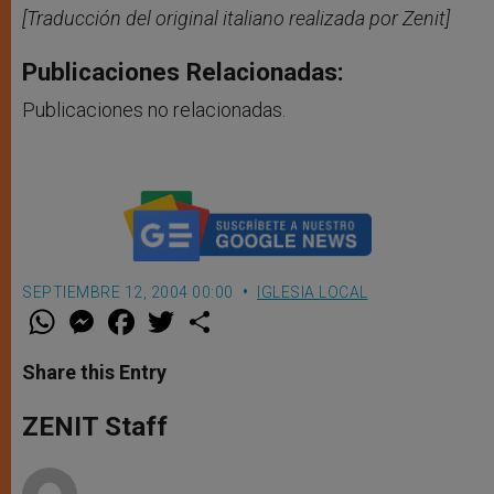
[Traducción del original italiano realizada por Zenit]
Publicaciones Relacionadas:
Publicaciones no relacionadas.
SEPTIEMBRE 12, 2004 00:00
IGLESIA LOCAL
W
M
F
T
S
h
e
a
w
h
a
s
c
i
a
t
s
e
t
r
Share this Entry
s
e
b
t
e
A
n
o
e
p
g
o
r
ZENIT Staff
p
e
k
r