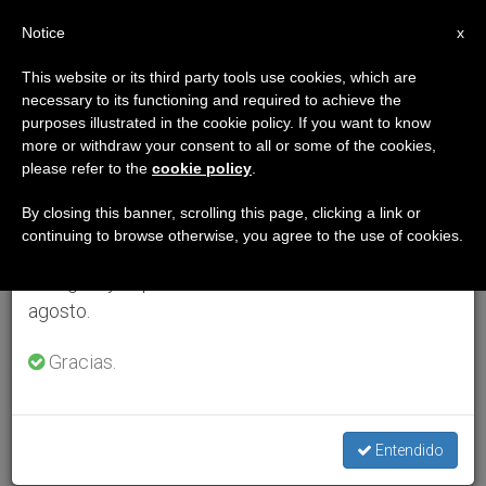
ES
Notice
×
x
Aviso importante
This website or its third party tools use cookies, which are
necessary to its functioning and required to achieve the
Del 27 de julio al 7 de agosto haremos la pausa
purposes illustrated in the cookie policy. If you want to know
anual, aprovechando que en el periodo de verano
more or withdraw your consent to all or some of the cookies,
please refer to the
cookie policy
.
se generan menos informaciones y también el
consumo de las mismas disminuye.
By closing this banner, scrolling this page, clicking a link or
continuing to browse otherwise, you agree to the use of cookies.
Retomamos el trabajo ordinario de las ediciones
en inglés y español de ZENIT el lunes 10 de
agosto.
Gracias.
Entendido