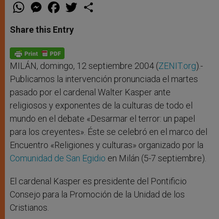
W
M
F
T
S
h
e
a
w
h
a
s
c
i
a
t
s
e
t
r
Share this Entry
s
e
b
t
e
A
n
o
e
p
g
o
r
p
e
k
r
MILÁN, domingo, 12 septiembre 2004 (
ZENIT.org
).-
Publicamos la intervención pronunciada el martes
pasado por el cardenal Walter Kasper ante
religiosos y exponentes de la culturas de todo el
mundo en el debate «Desarmar el terror: un papel
para los creyentes». Éste se celebró en el marco del
Encuentro «Religiones y culturas» organizado por la
Comunidad de San Egidio
en Milán (5-7 septiembre).
El cardenal Kasper es presidente del Pontificio
Consejo para la Promoción de la Unidad de los
Cristianos.