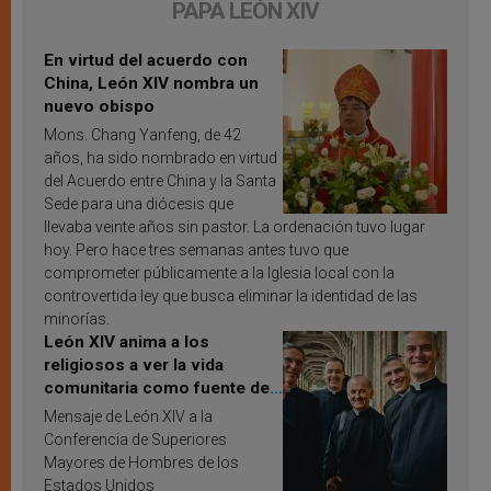
PAPA LEÓN XIV
En virtud del acuerdo con
China, León XIV nombra un
nuevo obispo
Mons. Chang Yanfeng, de 42
años, ha sido nombrado en virtud
del Acuerdo entre China y la Santa
Sede para una diócesis que
llevaba veinte años sin pastor. La ordenación tuvo lugar
hoy. Pero hace tres semanas antes tuvo que
comprometer públicamente a la Iglesia local con la
controvertida ley que busca eliminar la identidad de las
minorías.
León XIV anima a los
religiosos a ver la vida
comunitaria como fuente de
inspiración y santificación
Mensaje de León XIV a la
Conferencia de Superiores
Mayores de Hombres de los
Estados Unidos