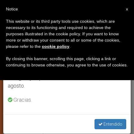
ES
Notice
×
x
Aviso importante
This website or its third party tools use cookies, which are
necessary to its functioning and required to achieve the
Del 27 de julio al 7 de agosto haremos la pausa
purposes illustrated in the cookie policy. If you want to know
Los obispos de Bolivia piden una
anual, aprovechando que en el periodo de verano
more or withdraw your consent to all or some of the cookies,
please refer to the
cookie policy
.
se generan menos informaciones y también el
«tregua social» para salvar la
consumo de las mismas disminuye.
democracia
By closing this banner, scrolling this page, clicking a link or
continuing to browse otherwise, you agree to the use of cookies.
Retomamos el trabajo ordinario de las ediciones
en inglés y español de ZENIT el lunes 10 de
Tras el anuncio de renuncia del
agosto.
presidente Mesa
Gracias.
MARZO 08, 2005 00:00
ZENIT STAFF
ARTE Y CULTURA
W
M
F
T
S
h
e
a
w
h
a
s
c
i
a
Entendido
t
s
e
t
r
Share this Entry
s
e
b
t
e