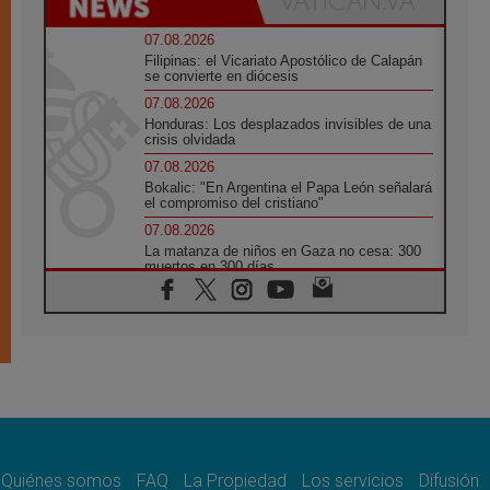
07.08.2026
Filipinas: el Vicariato Apostólico de Calapán
se convierte en diócesis
07.08.2026
Honduras: Los desplazados invisibles de una
crisis olvidada
07.08.2026
Bokalic: "En Argentina el Papa León señalará
el compromiso del cristiano"
07.08.2026
La matanza de niños en Gaza no cesa: 300
muertos en 300 días
07.08.2026
Tagle: La guerra desfigura el mundo, solo la
revelación de Dios lo transfigura
07.08.2026
Presentada la Trienal de Arte de las
Universidades Católicas: «Exercises in
Empathy»
07.08.2026
Fortunatus Nwachukwu: la comunicación
como misión al servicio del Evangelio
Quiénes somos
FAQ
La Propiedad
Los servicios
Difusión