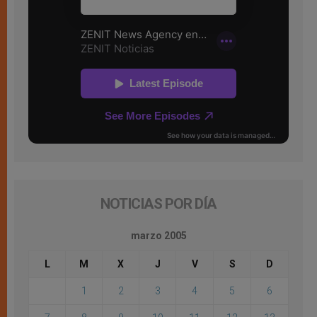
NOTICIAS POR DÍA
marzo 2005
L
M
X
J
V
S
D
1
2
3
4
5
6