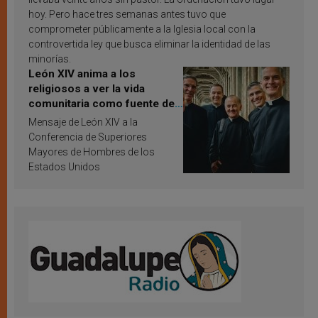
hoy. Pero hace tres semanas antes tuvo que
comprometer públicamente a la Iglesia local con la
controvertida ley que busca eliminar la identidad de las
minorías.
León XIV anima a los
religiosos a ver la vida
comunitaria como fuente de
inspiración y santificación
Mensaje de León XIV a la
Conferencia de Superiores
Mayores de Hombres de los
Estados Unidos