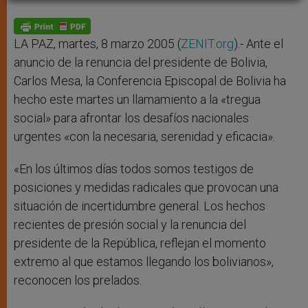
A
n
o
e
p
g
o
r
p
e
k
r
LA PAZ, martes, 8 marzo 2005 (
ZENIT.org
).- Ante el
anuncio de la renuncia del presidente de Bolivia,
Carlos Mesa, la Conferencia Episcopal de Bolivia ha
hecho este martes un llamamiento a la «tregua
social» para afrontar los desafíos nacionales
urgentes «con la necesaria, serenidad y eficacia».
«En los últimos días todos somos testigos de
posiciones y medidas radicales que provocan una
situación de incertidumbre general. Los hechos
recientes de presión social y la renuncia del
presidente de la República, reflejan el momento
extremo al que estamos llegando los bolivianos»,
reconocen los prelados.