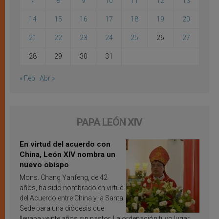
7
8
9
10
11
12
13
14
15
16
17
18
19
20
21
22
23
24
25
26
27
28
29
30
31
« Feb
Abr »
PAPA LEÓN XIV
En virtud del acuerdo con
China, León XIV nombra un
nuevo obispo
Mons. Chang Yanfeng, de 42
años, ha sido nombrado en virtud
del Acuerdo entre China y la Santa
Sede para una diócesis que
llevaba veinte años sin pastor. La ordenación tuvo lugar