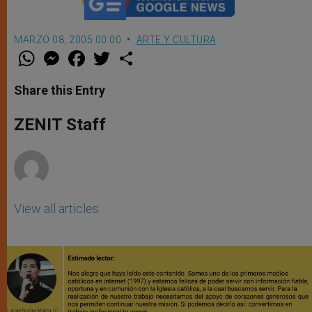
MARZO 08, 2005 00:00
ARTE Y CULTURA
W
M
F
T
S
h
e
a
w
h
a
s
c
i
a
t
s
e
t
r
Share this Entry
s
e
b
t
e
A
n
o
e
p
g
o
r
ZENIT Staff
p
e
k
r
View all articles