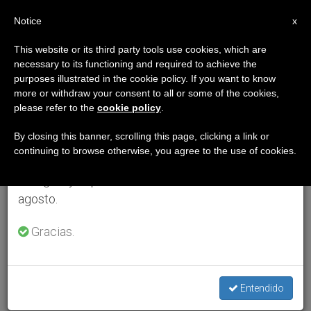
ES
Notice
×
x
Aviso importante
This website or its third party tools use cookies, which are
necessary to its functioning and required to achieve the
Del 27 de julio al 7 de agosto haremos la pausa
purposes illustrated in the cookie policy. If you want to know
anual, aprovechando que en el periodo de verano
more or withdraw your consent to all or some of the cookies,
please refer to the
cookie policy
.
se generan menos informaciones y también el
consumo de las mismas disminuye.
By closing this banner, scrolling this page, clicking a link or
continuing to browse otherwise, you agree to the use of cookies.
Retomamos el trabajo ordinario de las ediciones
en inglés y español de ZENIT el lunes 10 de
agosto.
Gracias.
Entendido