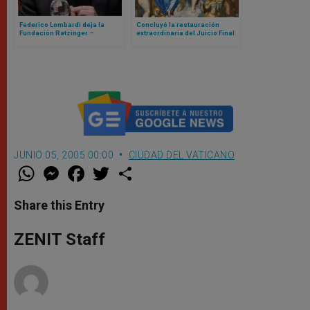
Federico Lombardi deja la
Concluyó la restauración
Fundación Ratzinger –
extraordinaria del Juicio Final
Benedicto XVI, llega Roberto
de Capilla Sixtina
Regoli
JUNIO 05, 2005 00:00
CIUDAD DEL VATICANO
W
M
F
T
S
h
e
a
w
h
a
s
c
i
a
t
s
e
t
r
Share this Entry
s
e
b
t
e
A
n
o
e
p
g
o
r
ZENIT Staff
p
e
k
r