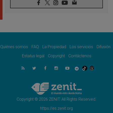
08.08.2026
En Colombia, «la paz no se compra con una
firma»
08.08.2026
En Venezuela celebraron los 416 años del
Santo Cristo de La Grita
08.08.2026
El Papa: en Santa Ágata contemplamos la
victoria del amor sobre la muerte
Quiénes somos
FAQ
La Propiedad
Los servicios
Difusión
08.08.2026
León XIV visitará el Santuario de la Madre
Estatus legal
Copyright
Contáctenos
del Buen Consejo de Genazzano
07.08.2026
Filipinas: el Vicariato Apostólico de Calapán
se convierte en diócesis
07.08.2026
Honduras: Los desplazados invisibles de una
crisis olvidada
Copyright © 2026 ZENIT. All Rights Reserved.
https://es.zenit.org