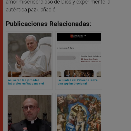
amor misericordioso de Dios y experimente la
auténtica paz», añadió.
Publicaciones Relacionadas:
Así serán las jornadas
La Ciudad del Vaticano lanza
laborales en Vaticano y el
una app institucional
blindaje contra nepotismo
según nuevos Reglamentos de
León XIV