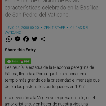
encuentro de oración de estas
características celebrado en la Basílica
de San Pedro del Vaticano.
JUNIO 05, 2005 00:00
ZENIT STAFF
CIUDAD DEL
VATICANO
W
M
F
T
S
h
e
a
w
h
a
s
c
i
a
t
s
e
t
r
Share this Entry
s
e
b
t
e
A
n
o
e
p
g
o
r
p
e
k
r
Les reunía la estatua de la Madonna peregrina de
Fátima, llegada a Roma, que hizo resonar en el
templo más grande de la cristiandad el mensaje que
dejó a los pastorcillos portugueses en 1917.
«La devoción a la Virgen se expresa en la fe, en el
amor cristiano, y en hacer de nuestra vida una