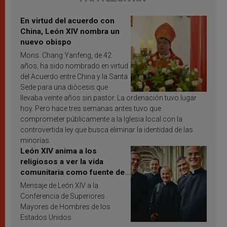
En virtud del acuerdo con
China, León XIV nombra un
nuevo obispo
Mons. Chang Yanfeng, de 42
años, ha sido nombrado en virtud
del Acuerdo entre China y la Santa
Sede para una diócesis que
llevaba veinte años sin pastor. La ordenación tuvo lugar
hoy. Pero hace tres semanas antes tuvo que
comprometer públicamente a la Iglesia local con la
controvertida ley que busca eliminar la identidad de las
minorías.
León XIV anima a los
religiosos a ver la vida
comunitaria como fuente de
inspiración y santificación
Mensaje de León XIV a la
Conferencia de Superiores
Mayores de Hombres de los
Estados Unidos