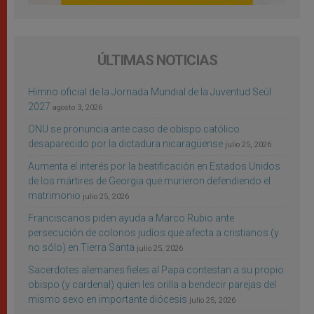
ÚLTIMAS NOTICIAS
Himno oficial de la Jornada Mundial de la Juventud Seúl
2027
agosto 3, 2026
ONU se pronuncia ante caso de obispo católico
desaparecido por la dictadura nicaragüense
julio 25, 2026
Aumenta el interés por la beatificación en Estados Unidos
de los mártires de Georgia que murieron defendiendo el
matrimonio
julio 25, 2026
Franciscanos piden ayuda a Marco Rubio ante
persecución de colonos judíos que afecta a cristianos (y
no sólo) en Tierra Santa
julio 25, 2026
Sacerdotes alemanes fieles al Papa contestan a su propio
obispo (y cardenal) quien les orilla a bendecir parejas del
mismo sexo en importante diócesis
julio 25, 2026