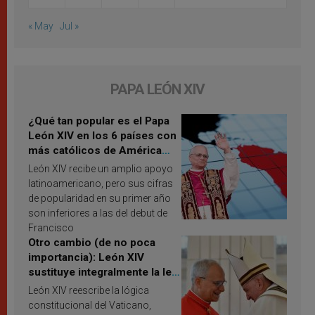
« May
Jul »
PAPA LEÓN XIV
¿Qué tan popular es el Papa
León XIV en los 6 países con
más católicos de América
Latina en 2026? Publican
León XIV recibe un amplio apoyo
resultados de investigación
latinoamericano, pero sus cifras
de popularidad en su primer año
son inferiores a las del debut de
Francisco
Otro cambio (de no poca
importancia): León XIV
sustituye integralmente la ley
vaticana de Papa Francisco
León XIV reescribe la lógica
constitucional del Vaticano,