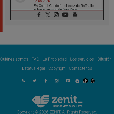
08.08.2026
En Castel Gandolfo, el tapiz de Raffaello
sobre el sermón de San Pablo
08.08.2026
En Colombia, «la paz no se compra con una
firma»
08.08.2026
En Venezuela celebraron los 416 años del
Santo Cristo de La Grita
08.08.2026
El Papa: en Santa Ágata contemplamos la
victoria del amor sobre la muerte
Quiénes somos
FAQ
La Propiedad
Los servicios
Difusión
08.08.2026
León XIV visitará el Santuario de la Madre
Estatus legal
Copyright
Contáctenos
del Buen Consejo de Genazzano
07.08.2026
Filipinas: el Vicariato Apostólico de Calapán
se convierte en diócesis
07.08.2026
Honduras: Los desplazados invisibles de una
crisis olvidada
Copyright © 2026 ZENIT. All Rights Reserved.