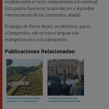
notablemente el texto, reduciéndolo a lo esencial.
Esto podría favorecer la asimilación y la posible
memorización de los contenidos, añadió.
El obispo de Roma deseó, en definitiva, que el
«Compendio» «dé un nuevo empuje a la
evangelización y a la catequesis».
Publicaciones Relacionadas:
Papa León XIV inaugura Borgo
¿Cuántos peregrinos han
Laudato si’: la encíclica de
cruzado la Puerta Santa del
Francisco que se materializó
Vaticano? La cifra te va a
en un lugar
sorprender