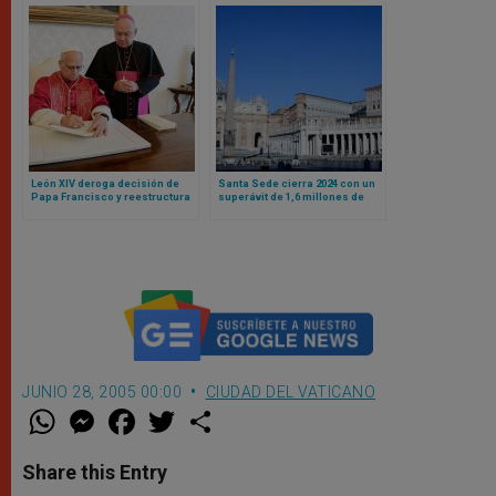
León XIV deroga decisión de
Santa Sede cierra 2024 con un
Papa Francisco y reestructura
superávit de 1,6 millones de
finanzas vaticanas bajo un
euros
principio: responsabilidad
compartida
JUNIO 28, 2005 00:00
CIUDAD DEL VATICANO
W
M
F
T
S
h
e
a
w
h
a
s
c
i
a
t
s
e
t
r
Share this Entry
s
e
b
t
e