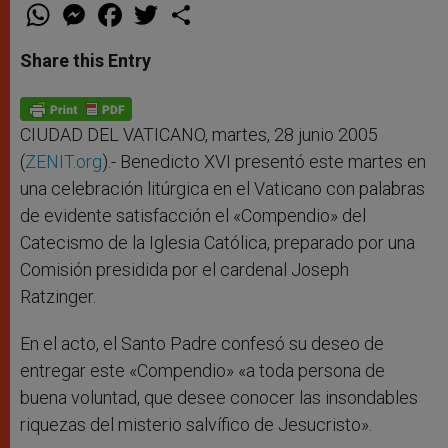
W
M
F
T
S
h
e
a
w
h
a
s
c
i
a
t
s
e
t
r
Share this Entry
s
e
b
t
e
A
n
o
e
p
g
o
r
p
e
k
r
CIUDAD DEL VATICANO, martes, 28 junio 2005
(
ZENIT.org
).- Benedicto XVI presentó este martes en
una celebración litúrgica en el Vaticano con palabras
de evidente satisfacción el «Compendio» del
Catecismo de la Iglesia Católica, preparado por una
Comisión presidida por el cardenal Joseph
Ratzinger.
En el acto, el Santo Padre confesó su deseo de
entregar este «Compendio» «a toda persona de
buena voluntad, que desee conocer las insondables
riquezas del misterio salvífico de Jesucristo».