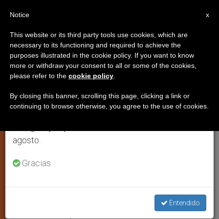
ES
Notice
×
x
Aviso importante
This website or its third party tools use cookies, which are
necessary to its functioning and required to achieve the
Del 27 de julio al 7 de agosto haremos la pausa
purposes illustrated in the cookie policy. If you want to know
Benedicto XVI presenta a los
anual, aprovechando que en el periodo de verano
more or withdraw your consent to all or some of the cookies,
please refer to the
cookie policy
.
se generan menos informaciones y también el
jóvenes «la verdadera
consumo de las mismas disminuye.
revolución»
By closing this banner, scrolling this page, clicking a link or
continuing to browse otherwise, you agree to the use of cookies.
Retomamos el trabajo ordinario de las ediciones
en inglés y español de ZENIT el lunes 10 de
La que proviene de Dios, aclara en la
agosto.
Vigilia del sábado por la noche
Gracias.
AGOSTO 20, 2005 00:00
ZENIT STAFF
JÓVENES
W
M
F
T
S
h
e
a
w
h
a
s
c
i
a
Entendido
t
s
e
t
r
Share this Entry
s
e
b
t
e