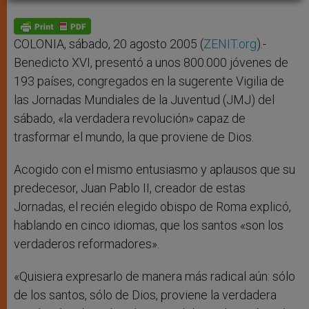
A
n
o
e
p
g
o
r
p
e
k
r
COLONIA, sábado, 20 agosto 2005 (
ZENIT.org
).-
Benedicto XVI, presentó a unos 800.000 jóvenes de
193 países, congregados en la sugerente Vigilia de
las Jornadas Mundiales de la Juventud (JMJ) del
sábado, «la verdadera revolución» capaz de
trasformar el mundo, la que proviene de Dios.
Acogido con el mismo entusiasmo y aplausos que su
predecesor, Juan Pablo II, creador de estas
Jornadas, el recién elegido obispo de Roma explicó,
hablando en cinco idiomas, que los santos «son los
verdaderos reformadores».
«Quisiera expresarlo de manera más radical aún: sólo
de los santos, sólo de Dios, proviene la verdadera