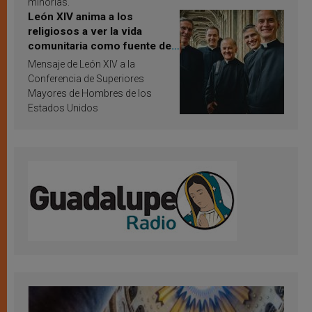
minorías.
León XIV anima a los
religiosos a ver la vida
comunitaria como fuente de
inspiración y santificación
Mensaje de León XIV a la
Conferencia de Superiores
Mayores de Hombres de los
Estados Unidos