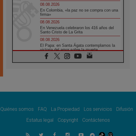
08.08.2026
En Colombia, «la paz no se compra con una
firma»
08.08.2026
En Venezuela celebraron los 416 años del
Santo Cristo de La Grita
08.08.2026
El Papa: en Santa Ágata contemplamos la
victoria del amor sobre la muerte
08.08.2026
León XIV visitará el Santuario de la Madre
del Buen Consejo de Genazzano
07.08.2026
Filipinas: el Vicariato Apostólico de Calapán
se convierte en diócesis
07.08.2026
Honduras: Los desplazados invisibles de una
crisis olvidada
Quiénes somos
FAQ
La Propiedad
Los servicios
Difusión
07.08.2026
Bokalic: "En Argentina el Papa León señalará
Estatus legal
Copyright
Contáctenos
el compromiso del cristiano"
07.08.2026
La matanza de niños en Gaza no cesa: 300