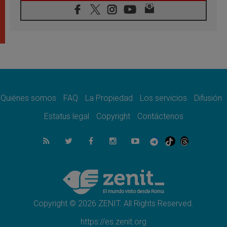
08.08.2026
León XIV visitará el Santuario de la Madre
del Buen Consejo de Genazzano
07.08.2026
Filipinas: el Vicariato Apostólico de Calapán
se convierte en diócesis
07.08.2026
Honduras: Los desplazados invisibles de una
crisis olvidada
Quiénes somos
FAQ
La Propiedad
Los servicios
Difusión
07.08.2026
Bokalic: "En Argentina el Papa León señalará
Estatus legal
Copyright
Contáctenos
el compromiso del cristiano"
07.08.2026
La matanza de niños en Gaza no cesa: 300
muertos en 300 días
07.08.2026
Tagle: La guerra desfigura el mundo, solo la
revelación de Dios lo transfigura
Copyright © 2026 ZENIT. All Rights Reserved.
https://es.zenit.org