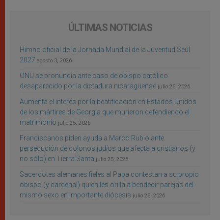
ÚLTIMAS NOTICIAS
Himno oficial de la Jornada Mundial de la Juventud Seúl
2027
agosto 3, 2026
ONU se pronuncia ante caso de obispo católico
desaparecido por la dictadura nicaragüense
julio 25, 2026
Aumenta el interés por la beatificación en Estados Unidos
de los mártires de Georgia que murieron defendiendo el
matrimonio
julio 25, 2026
Franciscanos piden ayuda a Marco Rubio ante
persecución de colonos judíos que afecta a cristianos (y
no sólo) en Tierra Santa
julio 25, 2026
Sacerdotes alemanes fieles al Papa contestan a su propio
obispo (y cardenal) quien les orilla a bendecir parejas del
mismo sexo en importante diócesis
julio 25, 2026