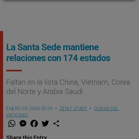
La Santa Sede mantiene
relaciones con 174 estados
Faltan en la lista China, Vietnam, Corea
del Norte y Arabia Saudí
ENERO 09, 2006 00:00
ZENIT STAFF
CIUDAD DEL
VATICANO
W
M
F
T
S
h
e
a
w
h
a
s
c
i
a
t
s
e
t
r
Share this Entry