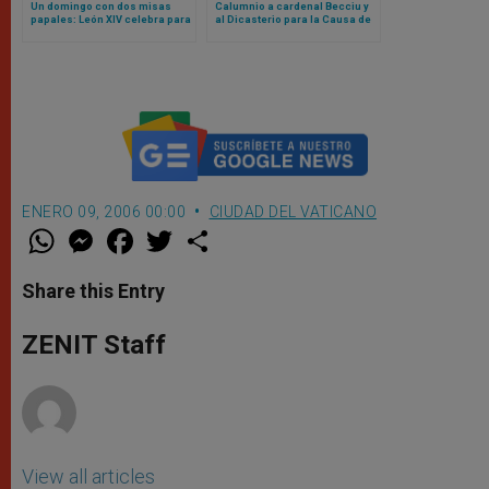
Un domingo con dos misas
Calumnio a cardenal Becciu y
papales: León XIV celebra para
al Dicasterio para la Causa de
la gendarmería vaticana en los
los Santos: Tribunal del
jardines pontificios
Vaticano lo declara culpable
ENERO 09, 2006 00:00
CIUDAD DEL VATICANO
W
M
F
T
S
h
e
a
w
h
a
s
c
i
a
t
s
e
t
r
Share this Entry
s
e
b
t
e
A
n
o
e
p
g
o
r
ZENIT Staff
p
e
k
r
View all articles