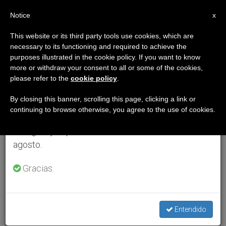
ES
Notice
×
x
Aviso importante
This website or its third party tools use cookies, which are
necessary to its functioning and required to achieve the
Del 27 de julio al 7 de agosto haremos la pausa
purposes illustrated in the cookie policy. If you want to know
anual, aprovechando que en el periodo de verano
more or withdraw your consent to all or some of the cookies,
please refer to the
cookie policy
.
se generan menos informaciones y también el
consumo de las mismas disminuye.
By closing this banner, scrolling this page, clicking a link or
continuing to browse otherwise, you agree to the use of cookies.
Retomamos el trabajo ordinario de las ediciones
en inglés y español de ZENIT el lunes 10 de
agosto.
Gracias.
Entendido