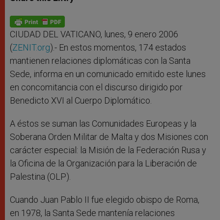
s
e
b
t
e
A
n
o
e
p
g
o
r
p
e
k
r
CIUDAD DEL VATICANO, lunes, 9 enero 2006
(
ZENIT.org
).- En estos momentos, 174 estados
mantienen relaciones diplomáticas con la Santa
Sede, informa en un comunicado emitido este lunes
en concomitancia con el discurso dirigido por
Benedicto XVI al Cuerpo Diplomático.
A éstos se suman las Comunidades Europeas y la
Soberana Orden Militar de Malta y dos Misiones con
carácter especial: la Misión de la Federación Rusa y
la Oficina de la Organización para la Liberación de
Palestina (OLP).
Cuando Juan Pablo II fue elegido obispo de Roma,
en 1978, la Santa Sede mantenía relaciones