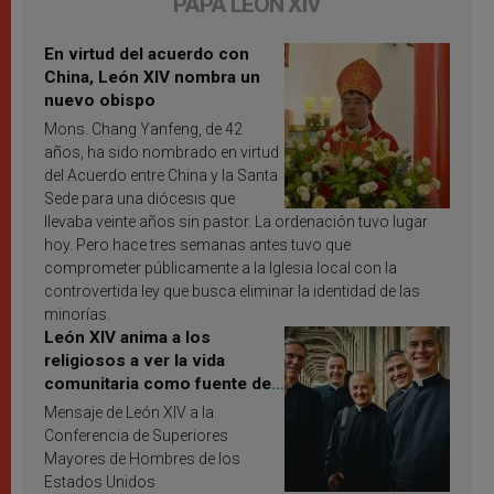
PAPA LEÓN XIV
En virtud del acuerdo con
China, León XIV nombra un
nuevo obispo
Mons. Chang Yanfeng, de 42
años, ha sido nombrado en virtud
del Acuerdo entre China y la Santa
Sede para una diócesis que
llevaba veinte años sin pastor. La ordenación tuvo lugar
hoy. Pero hace tres semanas antes tuvo que
comprometer públicamente a la Iglesia local con la
controvertida ley que busca eliminar la identidad de las
minorías.
León XIV anima a los
religiosos a ver la vida
comunitaria como fuente de
inspiración y santificación
Mensaje de León XIV a la
Conferencia de Superiores
Mayores de Hombres de los
Estados Unidos