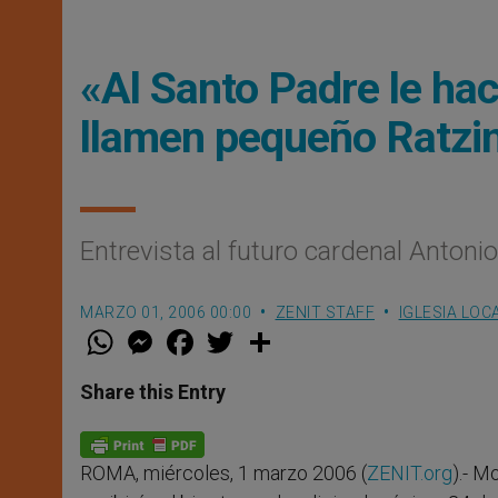
«Al Santo Padre le ha
llamen pequeño Ratzi
Entrevista al futuro cardenal Antoni
MARZO 01, 2006 00:00
ZENIT STAFF
IGLESIA LOC
W
M
F
T
S
h
e
a
w
h
a
s
c
i
a
t
s
e
t
r
Share this Entry
s
e
b
t
e
A
n
o
e
p
g
o
r
p
e
k
ROMA, miércoles, 1 marzo 2006 (
ZENIT.org
).- M
r