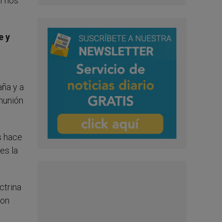
I nos
e y
aña y a
munión
s hace
es la
ctrina
con