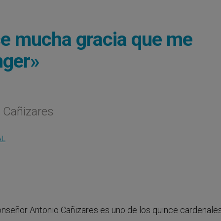
ce mucha gracia que me
nger»
o Cañizares
AL
onseñor Antonio Cañizares es uno de los quince cardenale