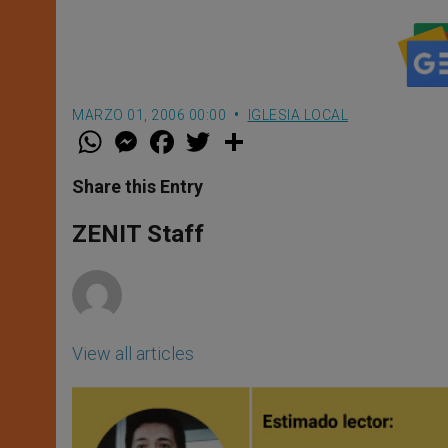
MARZO 01, 2006 00:00
IGLESIA LOCAL
W
M
F
T
S
h
e
a
w
h
a
s
c
i
a
t
s
e
t
r
Share this Entry
s
e
b
t
e
A
n
o
e
p
g
o
r
ZENIT Staff
p
e
k
r
View all articles