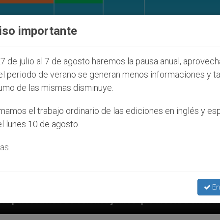
IGLESIA Y MUNDO
DOCUMENTOS
DONATIVOS
iso importante
7 de julio al 7 de agosto haremos la pausa anual, aprovec
el periodo de verano se generan menos informaciones y t
umo de las mismas disminuye.
amos el trabajo ordinario de las ediciones en inglés y es
l lunes 10 de agosto.
as.
En
os judíos que afecta a cristianos (y no sólo) en Tier