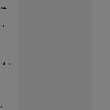
esia
 en
gestas
n
una