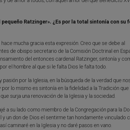
sias y de amor a todos, con aquel amor del que Benedicto XV
 pequeño Ratzinger». ¿Es por la total sintonía con su f
e hace mucha gracia esta expresión. Creo que se debe al
ntes de obispo secretario de la Comisión Doctrinal en Esp
nsamiento del entonces cardenal Ratzinger, sintonía y co
 el hombre al que si le falta Dios le falta todo.
 pasión por la Iglesia, en la búsqueda de la verdad que no
 por lo mismo es sintonía en la fidelidad a la Tradición que 
que surja una renovación de la Iglesia y la sociedad.
ajé a su lado como miembro de la Congregación para la Do
él y un don de Dios el sentirme tan hondamente vinculado 
así caminaré en la Iglesia y no daré pasos en vano.