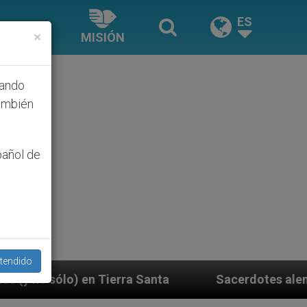
ES
×
MISIÓN
hando
ambién
pañol de
tendido
ra Santa
Sacerdotes alemanes fieles al Papa con