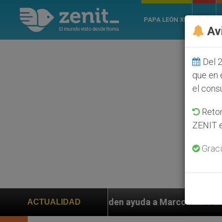
PAPA LEÓN XIV
ROMA
Av
Del 2
que en 
el cons
Retom
ZENIT e
Graci
s piden ayuda a Marco Rubio ante persecución de colon
ACTUALIDAD