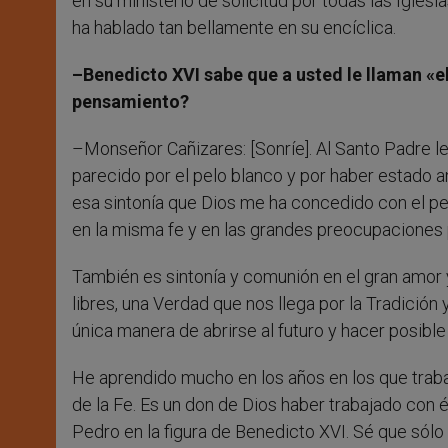
en su ministerio de solicitud por todas las Igle
ha hablado tan bellamente en su encíclica.
–Benedicto XVI sabe que a usted le llaman «el
pensamiento?
–Monseñor Cañizares: [Sonríe]. Al Santo Padre l
parecido por el pelo blanco y por haber estado a
esa sintonía que Dios me ha concedido con el pe
en la misma fe y en las grandes preocupaciones por
También es sintonía y comunión en el gran amor y
libres, una Verdad que nos llega por la Tradición y
única manera de abrirse al futuro y hacer posible 
He aprendido mucho en los años en los que trab
de la Fe. Es un don de Dios haber trabajado con 
Pedro en la figura de Benedicto XVI. Sé que sólo 