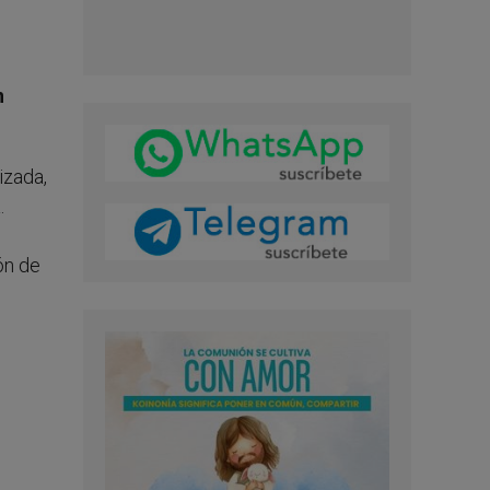
n
izada,
.
ón de