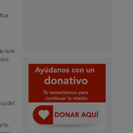
fica
e la fe
nico
rca del
 fe,