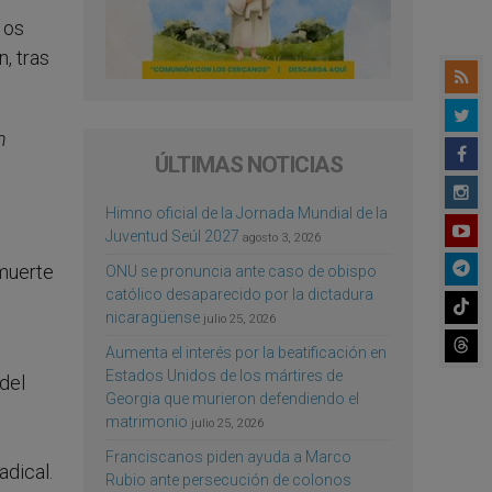
 os
, tras
n
ÚLTIMAS NOTICIAS
Himno oficial de la Jornada Mundial de la
Juventud Seúl 2027
agosto 3, 2026
 muerte
ONU se pronuncia ante caso de obispo
católico desaparecido por la dictadura
nicaragüense
julio 25, 2026
Aumenta el interés por la beatificación en
Estados Unidos de los mártires de
del
Georgia que murieron defendiendo el
matrimonio
julio 25, 2026
Franciscanos piden ayuda a Marco
adical.
Rubio ante persecución de colonos