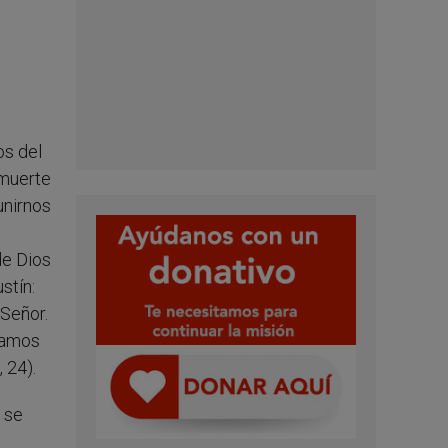
os del
 muerte
unirnos
de Dios
stín:
 Señor.
izamos
 24).
 se