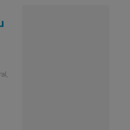
u
al,