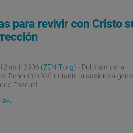
as para revivir con Cristo s
rrección
2 abril 2006 (
ZENIT.org
).- Publicamos la
les Benedicto XVI durante la audiencia gener
riduo Pascual
NERAL