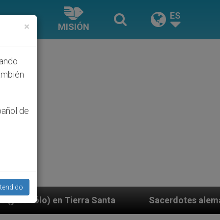
ES
×
MISIÓN
hando
ambién
pañol de
tendido
anta
Sacerdotes alemanes fieles al Papa contest