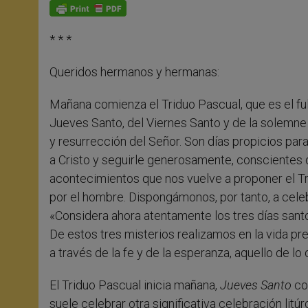
p
g
o
r
p
e
k
r
* * *
Queridos hermanos y hermanas:
Mañana comienza el Triduo Pascual, que es el ful
Jueves Santo, del Viernes Santo y de la solemne V
y resurrección del Señor. Son días propicios par
a Cristo y seguirle generosamente, conscientes 
acontecimientos que nos vuelve a proponer el T
por el hombre. Dispongámonos, por tanto, a celeb
«Considera ahora atentamente los tres días santos 
De estos tres misterios realizamos en la vida pr
a través de la fe y de la esperanza, aquello de lo 
El Triduo Pascual inicia mañana,
Jueves Santo
con
suele celebrar otra significativa celebración litúr