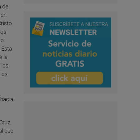
n de
 en
risto
nos
no
 Esta
e la
 los
 los
 hacia
Cruz.
al que