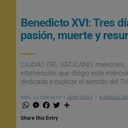
Benedicto XVI: Tres dí
pasión, muerte y resu
CIUDAD DEL VATICANO, miércoles, 1
intervención que dirigió este miérco
dedicada a explicar el sentido del T
ABRIL 12, 2006 00:00
ZENIT STAFF
AUDIENCIA GE
W
M
F
T
S
h
e
a
w
h
a
s
c
i
a
t
s
e
t
r
Share this Entry
s
e
b
t
e
A
n
o
e