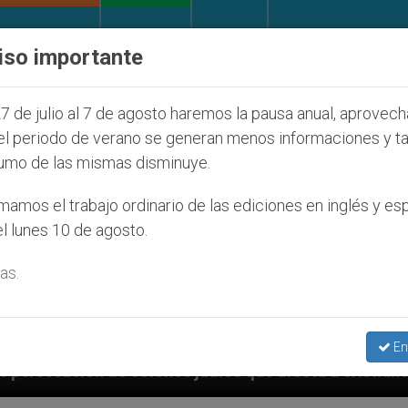
IGLESIA Y MUNDO
DOCUMENTOS
DONATIVOS
iso importante
7 de julio al 7 de agosto haremos la pausa anual, aprovec
el periodo de verano se generan menos informaciones y t
umo de las mismas disminuye.
amos el trabajo ordinario de las ediciones en inglés y es
l lunes 10 de agosto.
as.
En
udíos que afecta a cristianos (y no sólo) en Tierra S