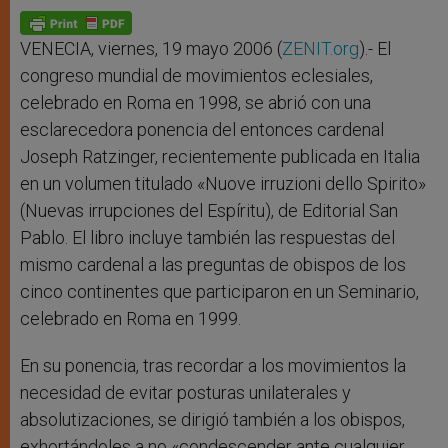
A
n
o
e
p
g
o
r
p
e
k
r
VENECIA, viernes, 19 mayo 2006 (
ZENIT.org
).- El
congreso mundial de movimientos eclesiales,
celebrado en Roma en 1998, se abrió con una
esclarecedora ponencia del entonces cardenal
Joseph Ratzinger, recientemente publicada en Italia
en un volumen titulado «Nuove irruzioni dello Spirito»
(Nuevas irrupciones del Espíritu), de Editorial San
Pablo. El libro incluye también las respuestas del
mismo cardenal a las preguntas de obispos de los
cinco continentes que participaron en un Seminario,
celebrado en Roma en 1999.
En su ponencia, tras recordar a los movimientos la
necesidad de evitar posturas unilaterales y
absolutizaciones, se dirigió también a los obispos,
exhortándoles a no «condescender ante cualquier