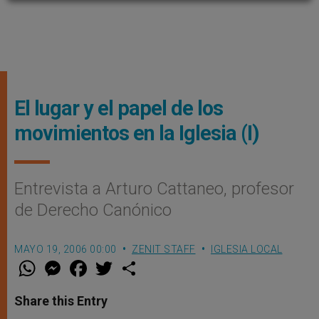
El lugar y el papel de los
movimientos en la Iglesia (I)
Entrevista a Arturo Cattaneo, profesor
de Derecho Canónico
MAYO 19, 2006 00:00
ZENIT STAFF
IGLESIA LOCAL
W
M
F
T
S
h
e
a
w
h
a
s
c
i
a
t
s
e
t
r
Share this Entry
s
e
b
t
e