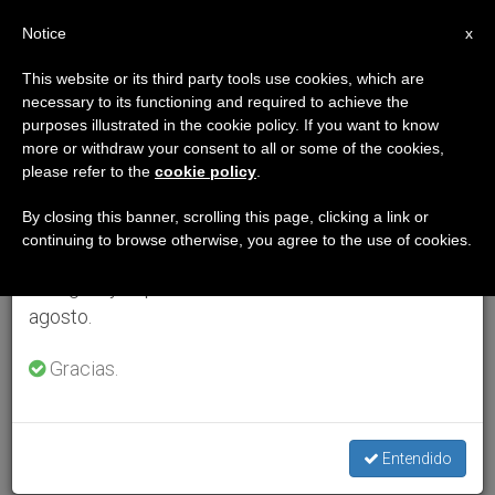
ES
Notice
×
x
Aviso importante
This website or its third party tools use cookies, which are
necessary to its functioning and required to achieve the
Del 27 de julio al 7 de agosto haremos la pausa
purposes illustrated in the cookie policy. If you want to know
anual, aprovechando que en el periodo de verano
more or withdraw your consent to all or some of the cookies,
please refer to the
cookie policy
.
se generan menos informaciones y también el
consumo de las mismas disminuye.
By closing this banner, scrolling this page, clicking a link or
continuing to browse otherwise, you agree to the use of cookies.
Retomamos el trabajo ordinario de las ediciones
en inglés y español de ZENIT el lunes 10 de
agosto.
Gracias.
Entendido