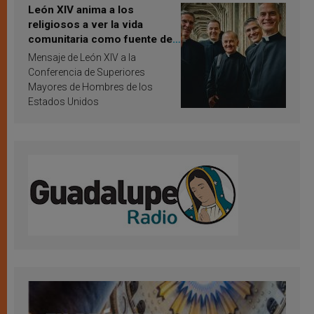
León XIV anima a los
religiosos a ver la vida
comunitaria como fuente de
inspiración y santificación
Mensaje de León XIV a la
Conferencia de Superiores
Mayores de Hombres de los
Estados Unidos