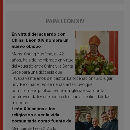
PAPA LEÓN XIV
En virtud del acuerdo con
China, León XIV nombra un
nuevo obispo
Mons. Chang Yanfeng, de 42
años, ha sido nombrado en virtud
del Acuerdo entre China y la Santa
Sede para una diócesis que
llevaba veinte años sin pastor. La ordenación tuvo lugar
hoy. Pero hace tres semanas antes tuvo que
comprometer públicamente a la Iglesia local con la
controvertida ley que busca eliminar la identidad de las
minorías.
León XIV anima a los
religiosos a ver la vida
comunitaria como fuente de
inspiración y santificación
Mensaje de León XIV a la