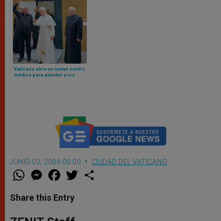
Vaticano abre un nuevo centro
médico para atender a los
pobres en plena Plaza de San
Pedro
JUNIO 02, 2006 00:00
CIUDAD DEL VATICANO
W
M
F
T
S
h
e
a
w
h
a
s
c
i
a
t
s
e
t
r
Share this Entry
s
e
b
t
e
A
n
o
e
p
g
o
r