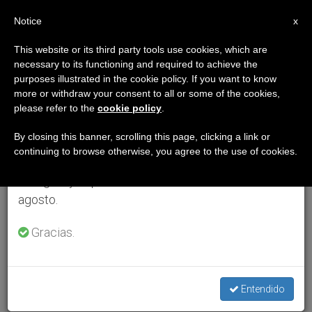
ES
Notice
×
x
Aviso importante
This website or its third party tools use cookies, which are
necessary to its functioning and required to achieve the
Del 27 de julio al 7 de agosto haremos la pausa
purposes illustrated in the cookie policy. If you want to know
anual, aprovechando que en el periodo de verano
more or withdraw your consent to all or some of the cookies,
please refer to the
cookie policy
.
se generan menos informaciones y también el
consumo de las mismas disminuye.
By closing this banner, scrolling this page, clicking a link or
continuing to browse otherwise, you agree to the use of cookies.
Retomamos el trabajo ordinario de las ediciones
en inglés y español de ZENIT el lunes 10 de
agosto.
Gracias.
Entendido