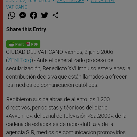
JUNIO 02, 2006 00:00
ZENIT STAFF
CIUDAD DEL
VATICANO
W
M
F
T
S
h
e
a
w
h
a
s
c
i
a
t
s
e
t
r
Share this Entry
s
e
b
t
e
A
n
o
e
p
g
o
r
p
e
k
r
CIUDAD DEL VATICANO, viernes, 2 junio 2006
(
ZENIT.org
).- Ante el generalizado proceso de
secularización, Benedicto XVI impulsó este vienes la
contribución decisiva que están llamados a ofrecer
los medios de comunicación católicos.
Recibieron sus palabras de aliento los 1.200
directivos, periodistas y técnicos del diario
«Avvenire», del canal de televisión «Sat2000», de la
cadena de estaciones de radio «InBlu» y de la
agencia SIR, medios de comunicación promovidos