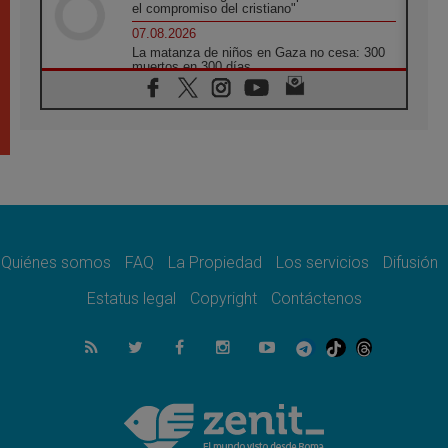
el compromiso del cristiano"
07.08.2026
La matanza de niños en Gaza no cesa: 300
muertos en 300 días
07.08.2026
Tagle: La guerra desfigura el mundo, solo la
revelación de Dios lo transfigura
07.08.2026
Presentada la Trienal de Arte de las
Universidades Católicas: «Exercises in
Empathy»
07.08.2026
Fortunatus Nwachukwu: la comunicación
como misión al servicio del Evangelio
Quiénes somos
FAQ
La Propiedad
Los servicios
Difusión
07.08.2026
Estatus legal
Copyright
Contáctenos
SIGNIS 2026, dar voz a las religiosas en el
espacio público
07.08.2026
Lanzan un proyecto de empoderamiento
digital para mujeres líderes en África
07.08.2026
Programa oficial del Viaje Apostólico del
Papa León XIV a Francia