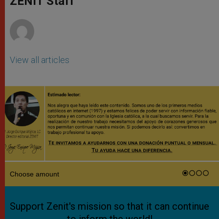
ZENIT Staff
p
e
k
r
View all articles