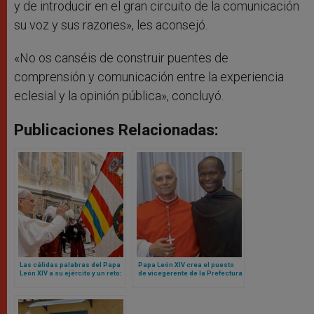
y de introducir en el gran circuito de la comunicación
su voz y sus razones», les aconsejó.
«No os canséis de construir puentes de
comprensión y comunicación entre la experiencia
eclesial y la opinión pública», concluyó.
Publicaciones Relacionadas:
Las cálidas palabras del Papa
Papa León XIV crea el puesto
León XIV a su ejército y un reto:
de vicegerente de la Prefectura
sean mensaje de unidad para
de la Casa Pontificia para un
toda la Curia Romana
agustino africano