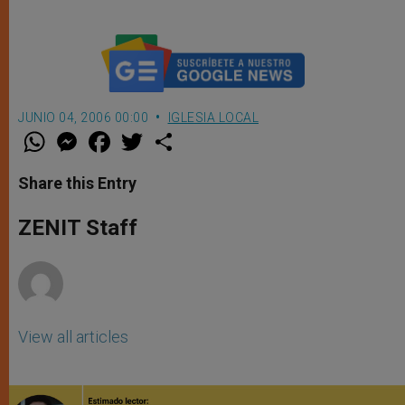
JUNIO 04, 2006 00:00
IGLESIA LOCAL
W
M
F
T
S
h
e
a
w
h
a
s
c
i
a
t
s
e
t
r
Share this Entry
s
e
b
t
e
A
n
o
e
p
g
o
r
ZENIT Staff
p
e
k
r
View all articles