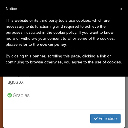
ES
Notice
×
x
Aviso importante
This website or its third party tools use cookies, which are
necessary to its functioning and required to achieve the
Del 27 de julio al 7 de agosto haremos la pausa
purposes illustrated in the cookie policy. If you want to know
Mensaje de Chiara Lubich,
anual, aprovechando que en el periodo de verano
more or withdraw your consent to all or some of the cookies,
please refer to the
cookie policy
.
se generan menos informaciones y también el
fundadora de los Focolares, en
consumo de las mismas disminuye.
nombre de los movimientos
By closing this banner, scrolling this page, clicking a link or
continuing to browse otherwise, you agree to the use of cookies.
Retomamos el trabajo ordinario de las ediciones
en inglés y español de ZENIT el lunes 10 de
CIUDAD DEL VATICANO, domingo, 4
agosto.
junio 2006 (
ZENIT.org
).- Publicamos el
Gracias.
mensaje que dirigió a Benedicto XVI
Chiara Lubich, fundadora del
Movimiento de los Focolares, en
Entendido
nombre de los movimientos y