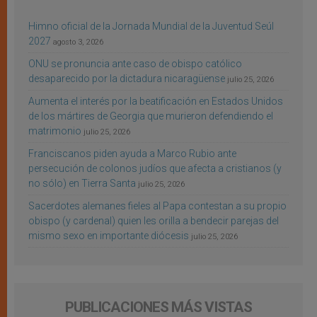
Himno oficial de la Jornada Mundial de la Juventud Seúl
2027
agosto 3, 2026
ONU se pronuncia ante caso de obispo católico
desaparecido por la dictadura nicaragüense
julio 25, 2026
Aumenta el interés por la beatificación en Estados Unidos
de los mártires de Georgia que murieron defendiendo el
matrimonio
julio 25, 2026
Franciscanos piden ayuda a Marco Rubio ante
persecución de colonos judíos que afecta a cristianos (y
no sólo) en Tierra Santa
julio 25, 2026
Sacerdotes alemanes fieles al Papa contestan a su propio
obispo (y cardenal) quien les orilla a bendecir parejas del
mismo sexo en importante diócesis
julio 25, 2026
PUBLICACIONES MÁS VISTAS