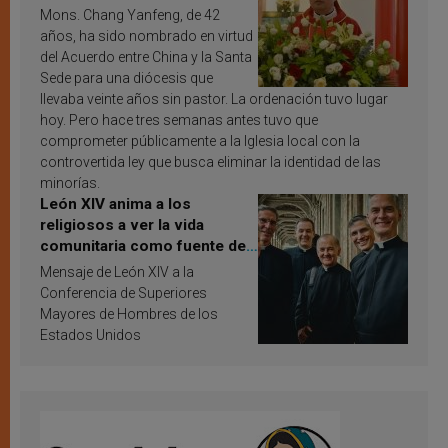
Mons. Chang Yanfeng, de 42
años, ha sido nombrado en virtud
del Acuerdo entre China y la Santa
Sede para una diócesis que
llevaba veinte años sin pastor. La ordenación tuvo lugar
hoy. Pero hace tres semanas antes tuvo que
comprometer públicamente a la Iglesia local con la
controvertida ley que busca eliminar la identidad de las
minorías.
León XIV anima a los
religiosos a ver la vida
comunitaria como fuente de
inspiración y santificación
Mensaje de León XIV a la
Conferencia de Superiores
Mayores de Hombres de los
Estados Unidos