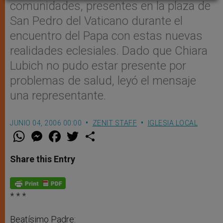
comunidades, presentes en la plaza de
San Pedro del Vaticano durante el
encuentro del Papa con estas nuevas
realidades eclesiales. Dado que Chiara
Lubich no pudo estar presente por
problemas de salud, leyó el mensaje
una representante.
JUNIO 04, 2006 00:00
ZENIT STAFF
IGLESIA LOCAL
W
M
F
T
S
h
e
a
w
h
a
s
c
i
a
t
s
e
t
r
Share this Entry
s
e
b
t
e
A
n
o
e
p
g
o
r
p
e
k
r
* * *
Beatísimo Padre: