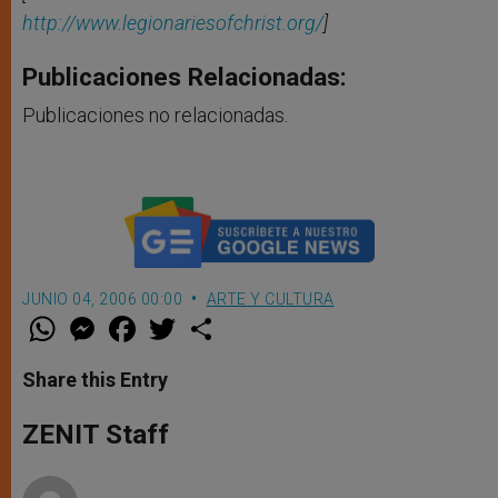
http://www.legionariesofchrist.org/
]
Publicaciones Relacionadas:
Publicaciones no relacionadas.
JUNIO 04, 2006 00:00
ARTE Y CULTURA
W
M
F
T
S
h
e
a
w
h
a
s
c
i
a
t
s
e
t
r
Share this Entry
s
e
b
t
e
A
n
o
e
p
g
o
r
ZENIT Staff
p
e
k
r