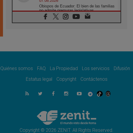
07.08.2026
Obispos de Ecuador: El bien de las familias
no admite premuras legislativas
06.08.2026
Cardenal Parolin: La paz comienza con la
empatía al dolor del otro
06.08.2026
Fray Marco Vianelli: Aprender el Evangelio
de la Paz en la Escuela de San Francisco
06.08.2026
La visita del Papa León XIV a Asís en un
minuto
Quiénes somos
FAQ
La Propiedad
Los servicios
Difusión
06.08.2026
El agradecimiento de los jóvenes al Papa:
Estatus legal
Copyright
Contáctenos
«Hoy nos sentimos Iglesia»
06.08.2026
Líbano: Reanudan los coloquios en Roma en
medio de tensiones y ataques en el sur del
país
06.08.2026
Hiroshima y Nagasaki, 81 años después.
Comienzan "Diez Días Oración por la Paz"
Copyright © 2026 ZENIT. All Rights Reserved.