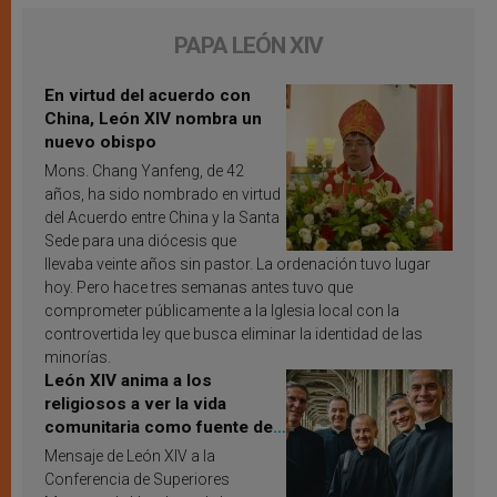
PAPA LEÓN XIV
En virtud del acuerdo con
China, León XIV nombra un
nuevo obispo
Mons. Chang Yanfeng, de 42
años, ha sido nombrado en virtud
del Acuerdo entre China y la Santa
Sede para una diócesis que
llevaba veinte años sin pastor. La ordenación tuvo lugar
hoy. Pero hace tres semanas antes tuvo que
comprometer públicamente a la Iglesia local con la
controvertida ley que busca eliminar la identidad de las
minorías.
León XIV anima a los
religiosos a ver la vida
comunitaria como fuente de
inspiración y santificación
Mensaje de León XIV a la
Conferencia de Superiores