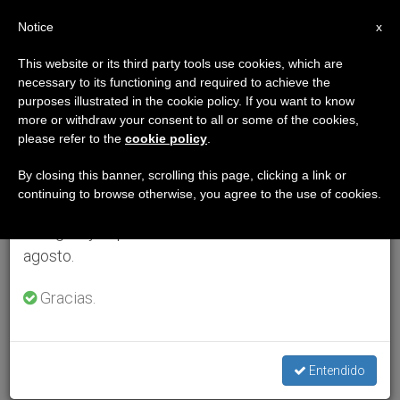
ES
Notice
×
x
Aviso importante
This website or its third party tools use cookies, which are
necessary to its functioning and required to achieve the
Del 27 de julio al 7 de agosto haremos la pausa
purposes illustrated in the cookie policy. If you want to know
anual, aprovechando que en el periodo de verano
more or withdraw your consent to all or some of the cookies,
please refer to the
cookie policy
.
se generan menos informaciones y también el
consumo de las mismas disminuye.
By closing this banner, scrolling this page, clicking a link or
continuing to browse otherwise, you agree to the use of cookies.
Retomamos el trabajo ordinario de las ediciones
en inglés y español de ZENIT el lunes 10 de
agosto.
Gracias.
Entendido