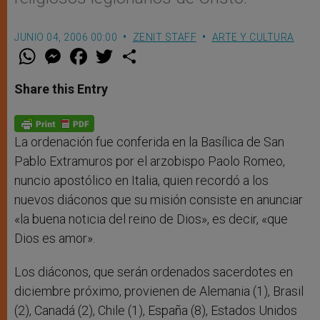
JUNIO 04, 2006 00:00
ZENIT STAFF
ARTE Y CULTURA
W
M
F
T
S
h
e
a
w
h
a
s
c
i
a
t
s
e
t
r
Share this Entry
s
e
b
t
e
A
n
o
e
p
g
o
r
p
e
k
r
La ordenación fue conferida en la Basílica de San
Pablo Extramuros por el arzobispo Paolo Romeo,
nuncio apostólico en Italia, quien recordó a los
nuevos diáconos que su misión consiste en anunciar
«la buena noticia del reino de Dios», es decir, «que
Dios es amor».
Los diáconos, que serán ordenados sacerdotes en
diciembre próximo, provienen de Alemania (1), Brasil
(2), Canadá (2), Chile (1), España (8), Estados Unidos