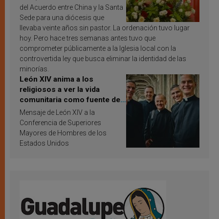
del Acuerdo entre China y la Santa
Sede para una diócesis que
llevaba veinte años sin pastor. La ordenación tuvo lugar
hoy. Pero hace tres semanas antes tuvo que
comprometer públicamente a la Iglesia local con la
controvertida ley que busca eliminar la identidad de las
minorías.
León XIV anima a los
religiosos a ver la vida
comunitaria como fuente de
inspiración y santificación
Mensaje de León XIV a la
Conferencia de Superiores
Mayores de Hombres de los
Estados Unidos