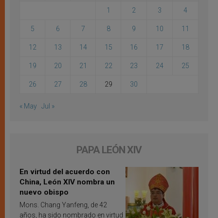
1
2
3
4
5
6
7
8
9
10
11
12
13
14
15
16
17
18
19
20
21
22
23
24
25
26
27
28
29
30
« May
Jul »
PAPA LEÓN XIV
En virtud del acuerdo con
China, León XIV nombra un
nuevo obispo
Mons. Chang Yanfeng, de 42
años, ha sido nombrado en virtud