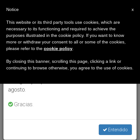
ES
Notice
×
x
Aviso importante
This website or its third party tools use cookies, which are
necessary to its functioning and required to achieve the
Del 27 de julio al 7 de agosto haremos la pausa
purposes illustrated in the cookie policy. If you want to know
anual, aprovechando que en el periodo de verano
more or withdraw your consent to all or some of the cookies,
please refer to the
cookie policy
.
se generan menos informaciones y también el
consumo de las mismas disminuye.
By closing this banner, scrolling this page, clicking a link or
continuing to browse otherwise, you agree to the use of cookies.
Retomamos el trabajo ordinario de las ediciones
en inglés y español de ZENIT el lunes 10 de
agosto.
Gracias.
Entendido