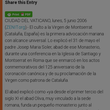
t
s
e
t
r
Share this Entry
s
e
b
t
e
A
n
o
e
p
g
o
r
p
e
k
r
CIUDAD DEL VATICANO, lunes, 5 junio 2006
(
ZENIT.org
).- El culto a la Virgen de Montserrat
(Cataluña, España) es la primera advocación mariana
con alcance universal. Lo explicó el 31 de mayo el
padre Josep Maria Soler, abad de ese Monasterio,
durante una conferencia en la Iglesia de Santiago y
Montserrat en Roma que se enmarcó en los actos
conmemorativos del 125 aniversario de la
coronación canónica y de su proclamación de la
Virgen como patrona de Cataluña.
El abad explicó como «ya desde el primer tercio del
siglo XI el abad Oliva, muy vinculado a la sede
romana, funda un pequeño monasterio junto al