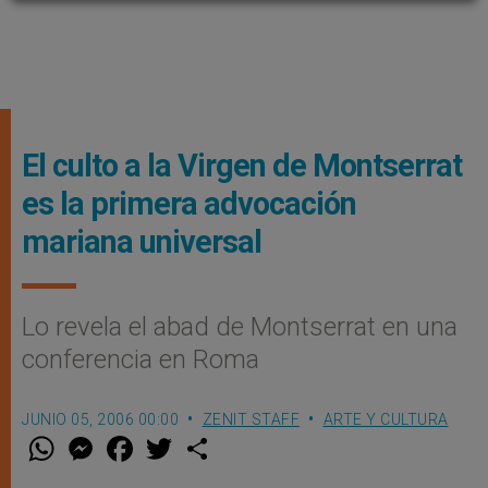
El culto a la Virgen de Montserrat
es la primera advocación
mariana universal
Lo revela el abad de Montserrat en una
conferencia en Roma
JUNIO 05, 2006 00:00
ZENIT STAFF
ARTE Y CULTURA
W
M
F
T
S
h
e
a
w
h
a
s
c
i
a