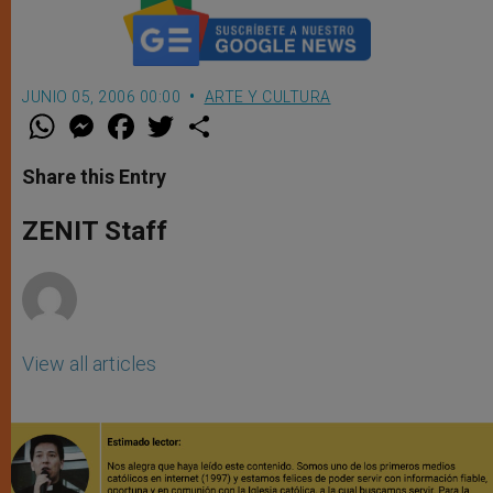
JUNIO 05, 2006 00:00
ARTE Y CULTURA
W
M
F
T
S
h
e
a
w
h
a
s
c
i
a
t
s
e
t
r
Share this Entry
s
e
b
t
e
A
n
o
e
p
g
o
r
ZENIT Staff
p
e
k
r
View all articles