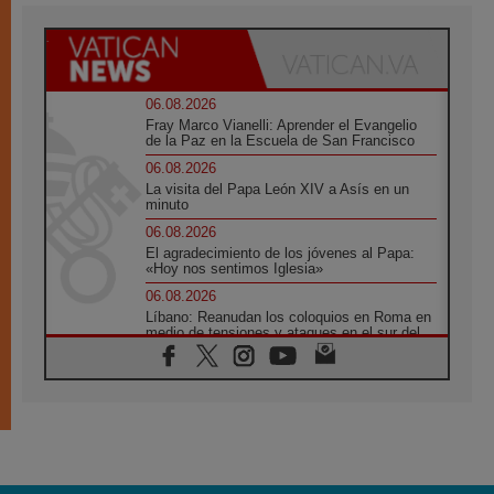
06.08.2026
Fray Marco Vianelli: Aprender el Evangelio
de la Paz en la Escuela de San Francisco
06.08.2026
La visita del Papa León XIV a Asís en un
minuto
06.08.2026
El agradecimiento de los jóvenes al Papa:
«Hoy nos sentimos Iglesia»
06.08.2026
Líbano: Reanudan los coloquios en Roma en
medio de tensiones y ataques en el sur del
país
06.08.2026
Hiroshima y Nagasaki, 81 años después.
Comienzan "Diez Días Oración por la Paz"
06.08.2026
Pizzaballa en Asís: los cristianos quieren
paz