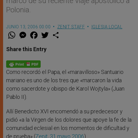
marco de su reciente viaje apostólico a
Polonia.
JUNIO 13, 2006 00:00
ZENIT STAFF
IGLESIA LOCAL
W
M
F
T
S
h
e
a
w
h
a
s
c
i
a
t
s
e
t
r
Share this Entry
s
e
b
t
e
A
n
o
e
p
g
o
r
p
e
k
r
Como recordó el Papa, el «maravilloso» Santuario
mariano es uno de los tres que «marcaron la vida
como sacerdote y obispo de Karol Wojtyla» (Juan
Pablo II).
Allí Benedicto XVI encomendó a su predecesor y
pidió «a la Virgen de los dolores que apoye la fe de la
comunidad eclesial en los momentos de dificultad y
de prueba» (
Zenit, 31 mayo 2006
).