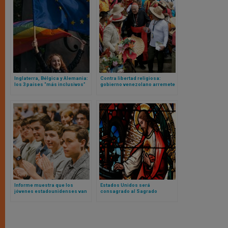
Inglaterra, Bélgica y Alemania:
Contra libertad religiosa:
los 3 países “más inclusivos”
gobierno venezolano arremete
para los católicos LGBT según
contra cardenal tras primeros
estudio
santos canonizados del país
Informe muestra que los
Estados Unidos será
jóvenes estadounidenses van
consagrado al Sagrado
más a servicios religiosos que
Corazón de Jesús en 2026:
sus padres
estos son los detalles