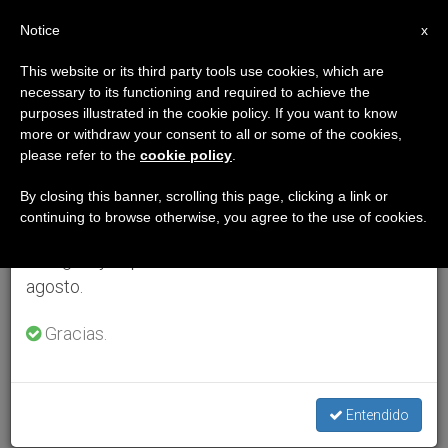
ES
Notice
×
x
Aviso importante
This website or its third party tools use cookies, which are
necessary to its functioning and required to achieve the
Del 27 de julio al 7 de agosto haremos la pausa
purposes illustrated in the cookie policy. If you want to know
anual, aprovechando que en el periodo de verano
more or withdraw your consent to all or some of the cookies,
please refer to the
cookie policy
.
se generan menos informaciones y también el
consumo de las mismas disminuye.
By closing this banner, scrolling this page, clicking a link or
continuing to browse otherwise, you agree to the use of cookies.
Retomamos el trabajo ordinario de las ediciones
en inglés y español de ZENIT el lunes 10 de
agosto.
Gracias.
Entendido