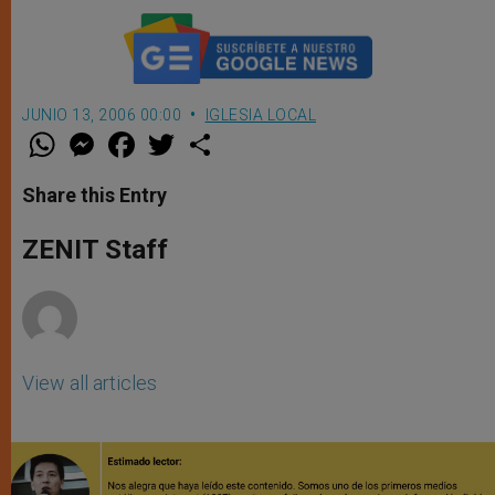
JUNIO 13, 2006 00:00
IGLESIA LOCAL
W
M
F
T
S
h
e
a
w
h
a
s
c
i
a
t
s
e
t
r
Share this Entry
s
e
b
t
e
A
n
o
e
p
g
o
r
ZENIT Staff
p
e
k
r
View all articles