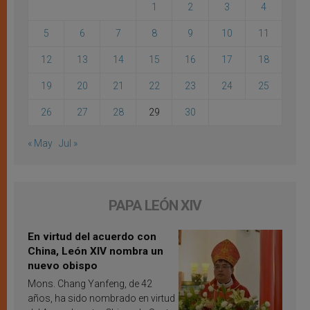
1
2
3
4
5
6
7
8
9
10
11
12
13
14
15
16
17
18
19
20
21
22
23
24
25
26
27
28
29
30
« May
Jul »
PAPA LEÓN XIV
En virtud del acuerdo con
China, León XIV nombra un
nuevo obispo
Mons. Chang Yanfeng, de 42
años, ha sido nombrado en virtud