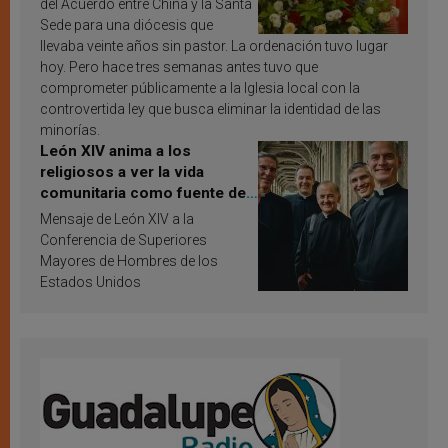
del Acuerdo entre China y la Santa
Sede para una diócesis que
llevaba veinte años sin pastor. La ordenación tuvo lugar
hoy. Pero hace tres semanas antes tuvo que
comprometer públicamente a la Iglesia local con la
controvertida ley que busca eliminar la identidad de las
minorías.
León XIV anima a los
religiosos a ver la vida
comunitaria como fuente de
inspiración y santificación
Mensaje de León XIV a la
Conferencia de Superiores
Mayores de Hombres de los
Estados Unidos