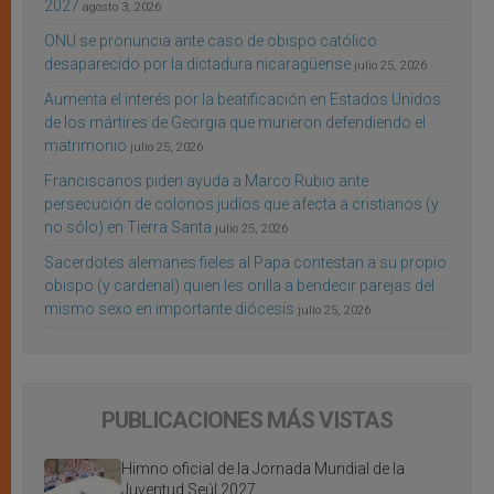
2027
agosto 3, 2026
ONU se pronuncia ante caso de obispo católico
desaparecido por la dictadura nicaragüense
julio 25, 2026
Aumenta el interés por la beatificación en Estados Unidos
de los mártires de Georgia que murieron defendiendo el
matrimonio
julio 25, 2026
Franciscanos piden ayuda a Marco Rubio ante
persecución de colonos judíos que afecta a cristianos (y
no sólo) en Tierra Santa
julio 25, 2026
Sacerdotes alemanes fieles al Papa contestan a su propio
obispo (y cardenal) quien les orilla a bendecir parejas del
mismo sexo en importante diócesis
julio 25, 2026
PUBLICACIONES MÁS VISTAS
Himno oficial de la Jornada Mundial de la
Juventud Seúl 2027