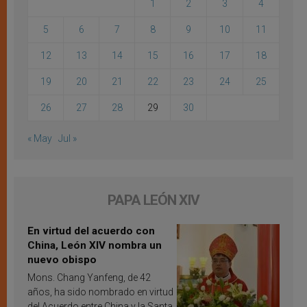
1
2
3
4
5
6
7
8
9
10
11
12
13
14
15
16
17
18
19
20
21
22
23
24
25
26
27
28
29
30
« May
Jul »
PAPA LEÓN XIV
En virtud del acuerdo con
China, León XIV nombra un
nuevo obispo
Mons. Chang Yanfeng, de 42
años, ha sido nombrado en virtud
del Acuerdo entre China y la Santa