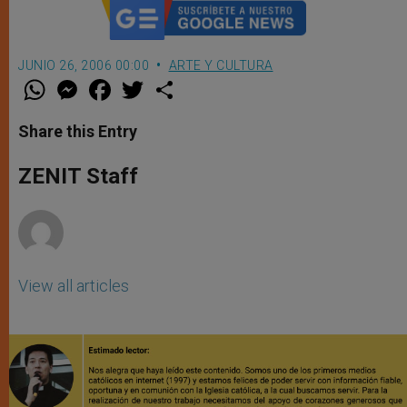
JUNIO 26, 2006 00:00
ARTE Y CULTURA
W
M
F
T
S
h
e
a
w
h
a
s
c
i
a
t
s
e
t
r
Share this Entry
s
e
b
t
e
A
n
o
e
p
g
o
r
ZENIT Staff
p
e
k
r
View all articles