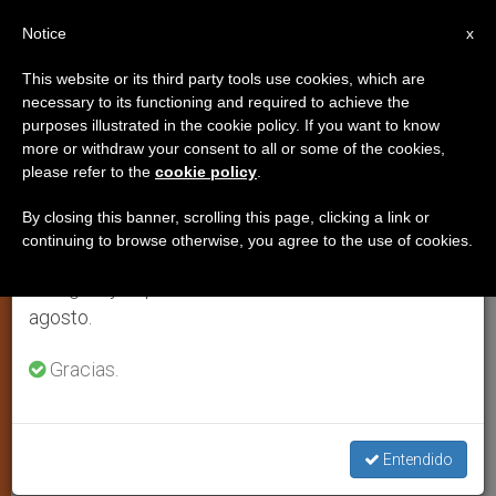
ES
Notice
×
x
Aviso importante
This website or its third party tools use cookies, which are
necessary to its functioning and required to achieve the
Del 27 de julio al 7 de agosto haremos la pausa
purposes illustrated in the cookie policy. If you want to know
Campaña de oración en Malasia
anual, aprovechando que en el periodo de verano
more or withdraw your consent to all or some of the cookies,
please refer to the
cookie policy
.
se generan menos informaciones y también el
por una conversa al cristianismo
consumo de las mismas disminuye.
By closing this banner, scrolling this page, clicking a link or
continuing to browse otherwise, you agree to the use of cookies.
Retomamos el trabajo ordinario de las ediciones
Normativa en vigor en el país no
en inglés y español de ZENIT el lunes 10 de
reconoce su decisión de abandonar el
agosto.
islam
Gracias.
JUNIO 26, 2006 00:00
ZENIT STAFF
ARTE Y CULTURA
W
M
F
T
S
h
e
a
w
h
a
s
c
i
a
Entendido
t
s
e
t
r
Share this Entry
s
e
b
t
e