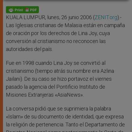
A
n
o
e
p
g
o
r
p
e
k
r
KUALA LUMPUR, lunes, 26 junio 2006 (
ZENIT.org
).-
Las Iglesias cristianas de Malasia están en campaña
de oración por los derechos de Lina Joy, cuya
conversión al cristianismo no reconocen las
autoridades del país.
Fue en 1998 cuando Lina Joy se convirtió al
cristianismo (tiempo atrás su nombre era Azlina
Jailani). De su caso se hizo portavoz el viernes
pasado la agencia del Pontificio Instituto de
Misiones Extranjeras «AsiaNews».
La conversa pidió que se suprimiera la palabra
«Islam» de su documento de identidad, que expresa
la religión de pertenencia. Tanto el Departamento de