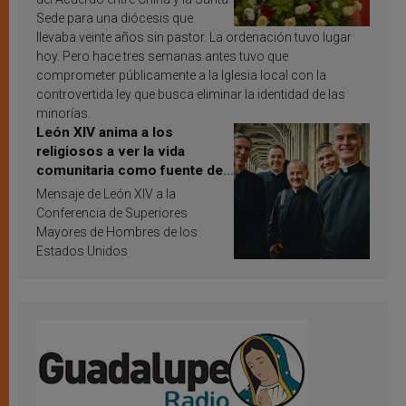
Sede para una diócesis que
llevaba veinte años sin pastor. La ordenación tuvo lugar
hoy. Pero hace tres semanas antes tuvo que
comprometer públicamente a la Iglesia local con la
controvertida ley que busca eliminar la identidad de las
minorías.
León XIV anima a los
religiosos a ver la vida
comunitaria como fuente de
inspiración y santificación
Mensaje de León XIV a la
Conferencia de Superiores
Mayores de Hombres de los
Estados Unidos