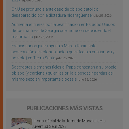
2027
agosto 3, 2026
ONU se pronuncia ante caso de obispo católico
desaparecido por la dictadura nicaragüense
julio 25, 2026
Aumenta el interés por la beatificación en Estados Unidos
de los mártires de Georgia que murieron defendiendo el
matrimonio
julio 25, 2026
Franciscanos piden ayuda a Marco Rubio ante
persecución de colonos judíos que afecta a cristianos (y
no sólo) en Tierra Santa
julio 25, 2026
Sacerdotes alemanes fieles al Papa contestan a su propio
obispo (y cardenal) quien les orilla a bendecir parejas del
mismo sexo en importante diócesis
julio 25, 2026
PUBLICACIONES MÁS VISTAS
Himno oficial de la Jornada Mundial de la
Juventud Seúl 2027