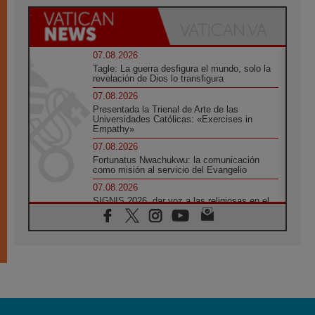
07.08.2026
Tagle: La guerra desfigura el mundo, solo la
revelación de Dios lo transfigura
07.08.2026
Presentada la Trienal de Arte de las
Universidades Católicas: «Exercises in
Empathy»
07.08.2026
Fortunatus Nwachukwu: la comunicación
como misión al servicio del Evangelio
07.08.2026
SIGNIS 2026, dar voz a las religiosas en el
espacio público
07.08.2026
Lanzan un proyecto de empoderamiento
digital para mujeres líderes en África
07.08.2026
Programa oficial del Viaje Apostólico del
Papa León XIV a Francia
07.08.2026