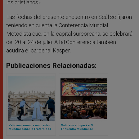
los cristianos».
Las fechas del presente encuentro en Seúl se fijaron
teniendo en cuenta la Conferencia Mundial
Metodista que, en la capital surcoreana, se celebrará
del 20 al 24 de julio. A tal Conferencia también
acudirá el cardenal Kasper.
Publicaciones Relacionadas:
Vaticano anuncia encuentro
Vaticano acogerá el V
Mundial sobre la Fraternidad
Encuentro Mundial de
Humana 2025: el evento fue un
Movimientos Populares:
fracaso en 2024
contamos de qué se trata