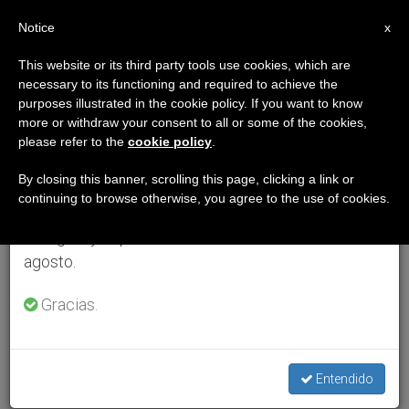
ES
Notice
×
x
Aviso importante
This website or its third party tools use cookies, which are
necessary to its functioning and required to achieve the
Del 27 de julio al 7 de agosto haremos la pausa
purposes illustrated in the cookie policy. If you want to know
anual, aprovechando que en el periodo de verano
more or withdraw your consent to all or some of the cookies,
please refer to the
cookie policy
.
se generan menos informaciones y también el
consumo de las mismas disminuye.
By closing this banner, scrolling this page, clicking a link or
continuing to browse otherwise, you agree to the use of cookies.
Retomamos el trabajo ordinario de las ediciones
en inglés y español de ZENIT el lunes 10 de
agosto.
Gracias.
Entendido