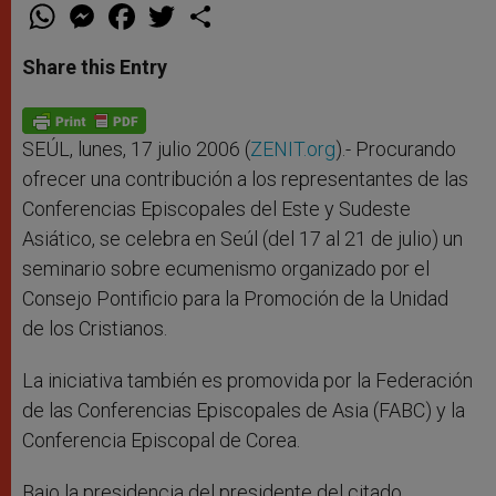
W
M
F
T
S
h
e
a
w
h
a
s
c
i
a
t
s
e
t
r
Share this Entry
s
e
b
t
e
A
n
o
e
p
g
o
r
p
e
k
r
SEÚL, lunes, 17 julio 2006 (
ZENIT.org
).- Procurando
ofrecer una contribución a los representantes de las
Conferencias Episcopales del Este y Sudeste
Asiático, se celebra en Seúl (del 17 al 21 de julio) un
seminario sobre ecumenismo organizado por el
Consejo Pontificio para la Promoción de la Unidad
de los Cristianos.
La iniciativa también es promovida por la Federación
de las Conferencias Episcopales de Asia (FABC) y la
Conferencia Episcopal de Corea.
Bajo la presidencia del presidente del citado