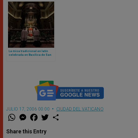
La misa tradicional en latín
celebrada en Basílica de San
Pedro marca un nuevo capítulo
bajo el pontificado de Papa
León XIV
JULIO 17, 2006 00:00
CIUDAD DEL VATICANO
W
M
F
T
S
h
e
a
w
h
a
s
c
i
a
t
s
e
t
r
Share this Entry
s
e
b
t
e