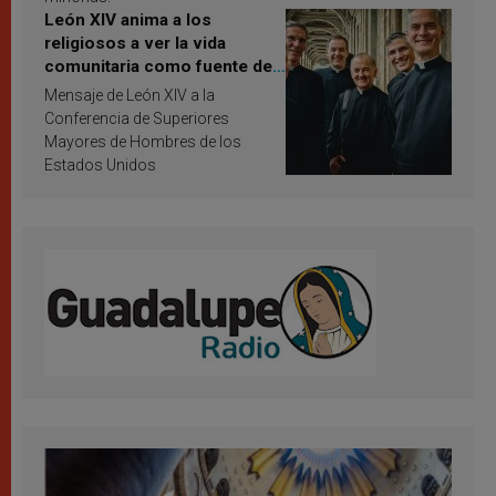
León XIV anima a los
religiosos a ver la vida
comunitaria como fuente de
inspiración y santificación
Mensaje de León XIV a la
Conferencia de Superiores
Mayores de Hombres de los
Estados Unidos