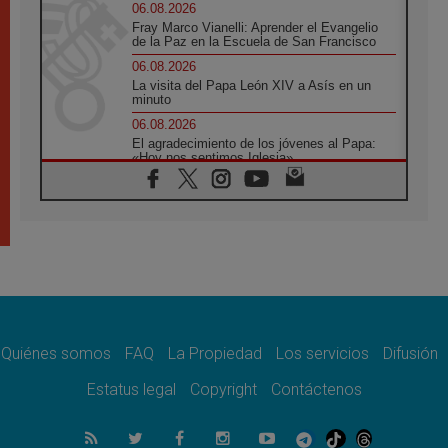
06.08.2026
Fray Marco Vianelli: Aprender el Evangelio
de la Paz en la Escuela de San Francisco
06.08.2026
La visita del Papa León XIV a Asís en un
minuto
06.08.2026
El agradecimiento de los jóvenes al Papa:
«Hoy nos sentimos Iglesia»
06.08.2026
Líbano: Reanudan los coloquios en Roma en
medio de tensiones y ataques en el sur del
país
06.08.2026
Hiroshima y Nagasaki, 81 años después.
Comienzan "Diez Días Oración por la Paz"
06.08.2026
Pizzaballa en Asís: los cristianos quieren
paz
Quiénes somos
FAQ
La Propiedad
Los servicios
Difusión
06.08.2026
Estatus legal
Copyright
Contáctenos
Sturla: La visita de León XIV será una buena
noticia para todo el Uruguay
06.08.2026
León XIV: La revolución del Evangelio