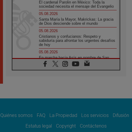
El cardenal Parolin en México: Toda la
sociedad necesita el mensaje del Evangelio
05.08.2026
Santa María la Mayor, Makrickas: La gracia
de Dios desciende sobre el mundo
05.08.2026
Cristianos y confucianos: Respeto y
sabiduría para afrontar los urgentes desafíos
de hoy
05.08.2026
En marcha hacia Asís en nombre de San
Francisco, a la espera de León
05.08.2026
Venezuela, Padre Pagniello: "En medio del
dolor, una Iglesia que no se rinde"
05.08.2026
La Fuerza del "Círculo de Héroes" con el
Papa en la Audiencia General
05.08.2026
Nuncio en Ucrania: Preocupa escuchar a
quienes bendicen la guerra
Quiénes somos
FAQ
La Propiedad
Los servicios
Difusión
05.08.2026
Estatus legal
Copyright
Contáctenos
Ucrania: Ataque masivo en Kyiv durante la
noche