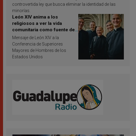
controvertida ley que busca eliminar la identidad de las
minorías.
León XIV anima a los
religiosos a ver la vida
comunitaria como fuente de
inspiración y santificación
Mensaje de León XIV a la
Conferencia de Superiores
Mayores de Hombres de los
Estados Unidos