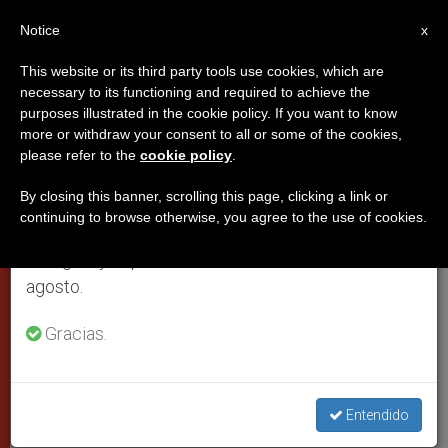
ES
Notice
×
x
Aviso importante
This website or its third party tools use cookies, which are
necessary to its functioning and required to achieve the
Del 27 de julio al 7 de agosto haremos la pausa
purposes illustrated in the cookie policy. If you want to know
Benedicto XVI: La Iglesia
anual, aprovechando que en el periodo de verano
more or withdraw your consent to all or some of the cookies,
please refer to the
cookie policy
.
se generan menos informaciones y también el
necesita sacerdotes con una
consumo de las mismas disminuye.
seria formación
By closing this banner, scrolling this page, clicking a link or
continuing to browse otherwise, you agree to the use of cookies.
Retomamos el trabajo ordinario de las ediciones
en inglés y español de ZENIT el lunes 10 de
Humana, cultural y espiritual, afirma
agosto.
Gracias.
ENERO 19, 2007 00:00
ZENIT STAFF
CIUDAD DEL
VATICANO
W
M
F
T
S
h
e
a
w
h
a
s
c
i
a
Entendido
t
s
e
t
r
Share this Entry
s
e
b
t
e