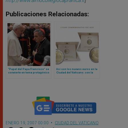
http://www.almocollegiocapranica.it
]
Publicaciones Relacionadas:
“Papel del Papa Francisco” se
Así son los nuevos euros en la
convierte en tema protagónico
Ciudad del Vaticano: con la
en nueva etapa de juicio contra
imagen de Miguel Ángel y la
cardenal Becciu y otras
Sede Vacante
personas
ENERO 19, 2007 00:00
CIUDAD DEL VATICANO