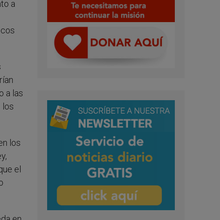
to a
ticos
s
rían
o a las
 los
en los
y,
que el
o
eda en