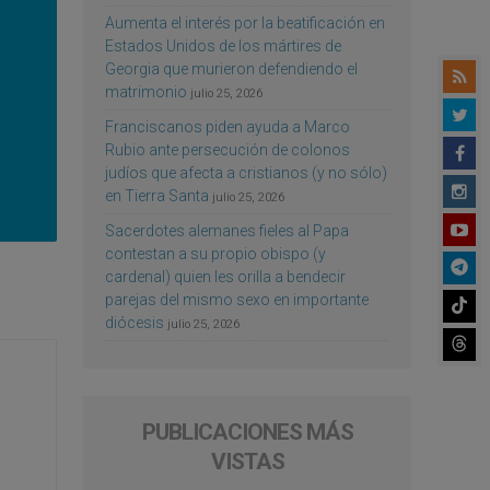
Aumenta el interés por la beatificación en
Estados Unidos de los mártires de
Georgia que murieron defendiendo el
matrimonio
julio 25, 2026
Franciscanos piden ayuda a Marco
Rubio ante persecución de colonos
judíos que afecta a cristianos (y no sólo)
en Tierra Santa
julio 25, 2026
Sacerdotes alemanes fieles al Papa
contestan a su propio obispo (y
cardenal) quien les orilla a bendecir
parejas del mismo sexo en importante
diócesis
julio 25, 2026
PUBLICACIONES MÁS
VISTAS