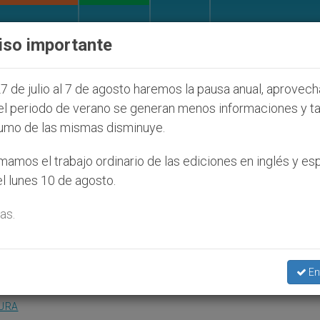
IGLESIA Y MUNDO
DOCUMENTOS
DONATIVOS
iso importante
os que afecta a cristianos (y no sólo) en Tierra Sant
7 de julio al 7 de agosto haremos la pausa anual, aprovec
el periodo de verano se generan menos informaciones y t
umo de las mismas disminuye.
o por reformas contra
amos el trabajo ordinario de las ediciones en inglés y es
l lunes 10 de agosto.
as.
de prensa del Episcopado
En
TURA