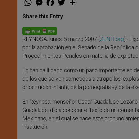
h
e
a
w
h
a
s
c
i
a
t
s
e
t
r
Share this Entry
s
e
b
t
e
A
n
o
e
p
g
o
r
p
e
k
REYNOSA, lunes, 5 marzo 2007 (
ZENIT.org
).- Ex
r
por la aprobación en el Senado de la República 
Procedimientos Penales en materia de explotación
Lo han calificado como un paso importante en d
de los que se ven sometidos a atropellos, explo
prostitución infantil, de la pornografía «y de la e
En Reynosa, monseñor Oscar Guadalupe Lozano, v
Guadalupe, dio a conocer el texto de un comentar
Mexicano, en el cual se hace este pronunciamien
institución.