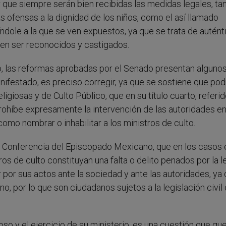
que siempre serán bien recibidas las medidas legales, tan
as ofensas a la dignidad de los niños, como el así llamado
 índole a la que se ven expuestos, ya que se trata de autén
ben ser reconocidos y castigados.
o, las reformas aprobadas por el Senado presentan alguno
ifestado, es preciso corregir, ya que se sostiene que pod
igiosas y de Culto Público, que en su título cuarto, referid
 prohíbe expresamente la intervención de las autoridades en
como nombrar o inhabilitar a los ministros de culto.
la Conferencia del Episcopado Mexicano, que en los casos 
s de culto constituyan una falta o delito penados por la le
or sus actos ante la sociedad y ante las autoridades, ya 
no, por lo que son ciudadanos sujetos a la legislación civil 
oso y el ejercicio de su ministerio, es una cuestión que qu