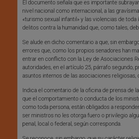
El documento señala que es importante subrayar 
nivel nacional como internacional, a las gravísim
«turismo sexual infantil» y las violencias de toda
delitos contra la humanidad que, como tales, de
Se alude en dicho comentario a que, sin embarg
errores que, como los propios senadores han man
entrar en conflicto con la Ley de Asociaciones Rel
autoridades, en el artículo 25, párrafo segundo,
asuntos internos de las asociaciones religiosas, 
Indica el comentario de la oficina de prensa de 
que el comportamiento o conducta de los ministro
como toda persona, están obligados a responder p
ser ministros no les otorga fuero o privilegio algu
penal, local o federal, según corresponda.
Se reconoce, sin embargo, que su carácter religi