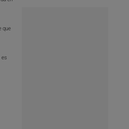
se que
o es