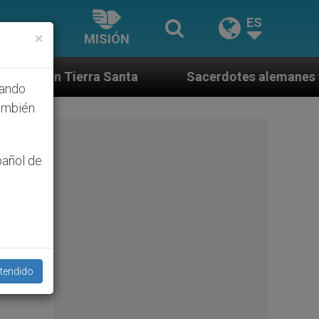
ES
×
MISIÓN
a
Sacerdotes alemanes fieles al Papa contestan
hando
ambién
pañol de
tendido