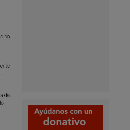
cción
mente
a
ra de
do