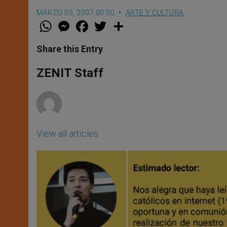
MARZO 05, 2007 00:00
ARTE Y CULTURA
W
M
F
T
S
h
e
a
w
h
a
s
c
i
a
t
s
e
t
r
Share this Entry
s
e
b
t
e
A
n
o
e
p
g
o
r
ZENIT Staff
p
e
k
r
View all articles