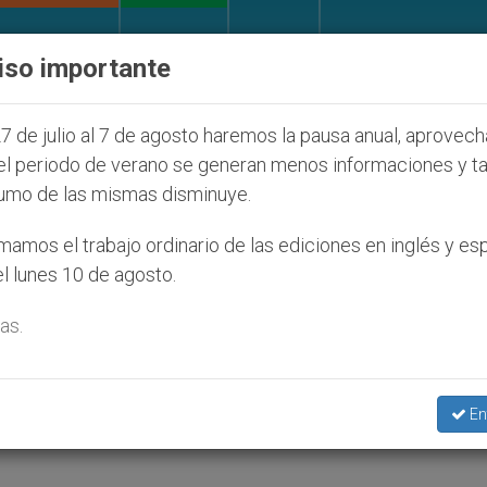
IGLESIA Y MUNDO
DOCUMENTOS
DONATIVOS
iso importante
s judíos que afecta a cristianos (y no sólo) en Tierr
7 de julio al 7 de agosto haremos la pausa anual, aprovec
el periodo de verano se generan menos informaciones y t
umo de las mismas disminuye.
isioneros Laicos de los
amos el trabajo ordinario de las ediciones en inglés y es
l lunes 10 de agosto.
as.
a General del Episcopado Latinoamericano y
En