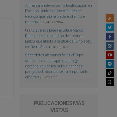
Aumenta el interés por la beatificación en
Estados Unidos de los mártires de
Georgia que murieron defendiendo el
matrimonio
julio 25, 2026
Franciscanos piden ayuda a Marco
Rubio ante persecución de colonos
judíos que afecta a cristianos (y no sólo)
en Tierra Santa
julio 25, 2026
Sacerdotes alemanes fieles al Papa
contestan a su propio obispo (y
cardenal) quien les orilla a bendecir
parejas del mismo sexo en importante
diócesis
julio 25, 2026
PUBLICACIONES MÁS
VISTAS