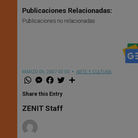
Publicaciones Relacionadas:
Publicaciones no relacionadas.
MARZO 06, 2007 00:00
ARTE Y CULTURA
W
M
F
T
S
h
e
a
w
h
a
s
c
i
a
t
s
e
t
r
Share this Entry
s
e
b
t
e
A
n
o
e
p
g
o
r
ZENIT Staff
p
e
k
r