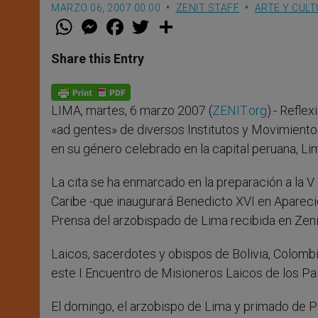
MARZO 06, 2007 00:00
ZENIT STAFF
ARTE Y CUL
W
M
F
T
S
h
e
a
w
h
a
s
c
i
a
t
s
e
t
r
Share this Entry
s
e
b
t
e
A
n
o
e
p
g
o
r
p
e
k
LIMA, martes, 6 marzo 2007 (
ZENIT.org
).- Refle
r
«ad gentes» de diversos Institutos y Movimientos
en su género celebrado en la capital peruana, Li
La cita se ha enmarcado en la preparación a la 
Caribe -que inaugurará Benedicto XVI en Aparecid
Prensa del arzobispado de Lima recibida en Zeni
Laicos, sacerdotes y obispos de Bolivia, Colombia
este I Encuentro de Misioneros Laicos de los Paí
El domingo, el arzobispo de Lima y primado de Per