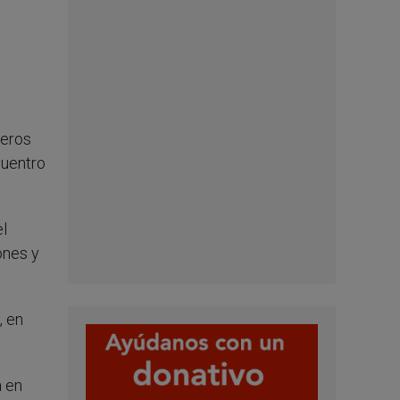
neros
cuentro
el
ones y
, en
a en