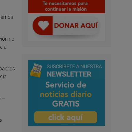
carnos
ción no
a a
 padres
sia.
e –
 a