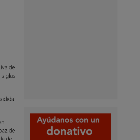
tiva de
 siglas
sidida
en
apaz de
ida de