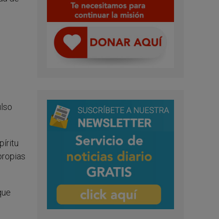
ulso
íritu
propias
que