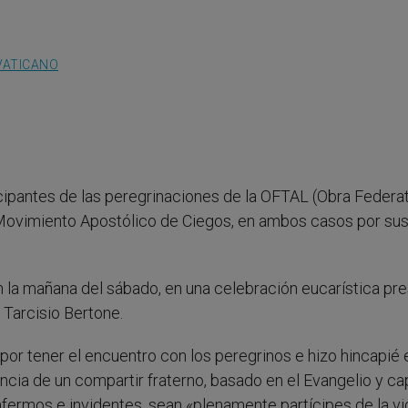
VATICANO
icipantes de las peregrinaciones de la OFTAL (Obra Federa
ovimiento Apostólico de Ciegos, en ambos casos por sus
en la mañana del sábado, en una celebración eucarística pre
 Tarcisio Bertone.
 por tener el encuentro con los peregrinos e hizo hincapié 
cia de un compartir fraterno, basado en el Evangelio y c
nfermos e invidentes, sean «plenamente partícipes de la v