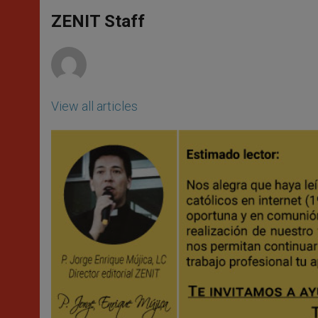
A
n
o
e
p
g
o
r
ZENIT Staff
p
e
k
r
View all articles