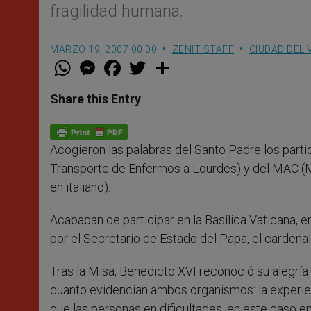
fragilidad humana.
MARZO 19, 2007 00:00
ZENIT STAFF
CIUDAD DEL 
W
M
F
T
S
h
e
a
w
h
a
s
c
i
a
t
s
e
t
r
Share this Entry
s
e
b
t
e
A
n
o
e
p
g
o
r
p
e
k
Acogieron las palabras del Santo Padre los part
r
Transporte de Enfermos a Lourdes) y del MAC (M
en italiano).
Acababan de participar en la Basílica Vaticana, 
por el Secretario de Estado del Papa, el cardenal
Tras la Misa, Benedicto XVI reconoció su alegría
cuanto evidencian ambos organismos: la experien
que las personas en dificultades, en este caso e