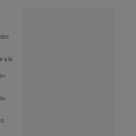
rdes
r a la
s»,
 su
có