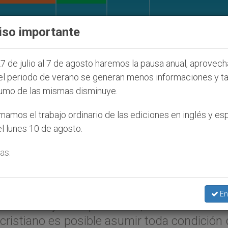
IGLESIA Y MUNDO
DOCUMENTOS
DONATIVOS
iso importante
 afecta a cristianos (y no sólo) en Tierra Santa
7 de julio al 7 de agosto haremos la pausa anual, aprovec
el periodo de verano se generan menos informaciones y t
umo de las mismas disminuye.
mite superar la
amos el trabajo ordinario de las ediciones en inglés y es
l lunes 10 de agosto.
ta el Papa
as.
arzo 2007 (
ZENIT.org
).- En su encuentro c
En
 enfermos y discapacitados, Benedicto XVI
cristiano es posible asumir toda condición 