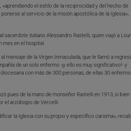
, «aprendiendo el estilo de la reciprocidad y del hecho de
onerse al servicio de la misión apostólica de la Iglesia»,
l sacerdote italiano Alessandro Rastelli, quien viajó a Lou
 mes en el hospital.
 al mensaje de la Virgen Inmaculada, que le llamó a regresa
añía de un solo enfermo -¡y ello es muy significativo!- y
n diocesana con más de 300 personas, de ellas 30 enfermo
zó pues de la mano de monseñor Rastelli en 1913, si bien
r el arzobispo de Vercelli.
ficar la Iglesia con su propio y específico carisma», recal