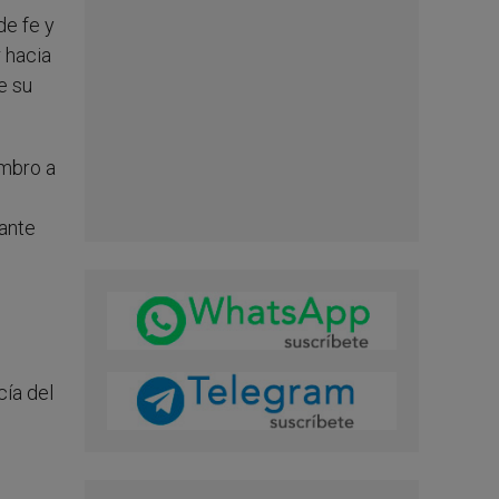
de fe y
 hacia
e su
ombro a
 ante
cía del