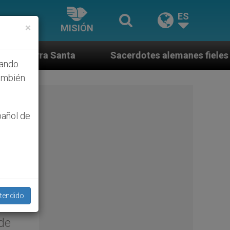
ES
×
MISIÓN
Sacerdotes alemanes fieles al Papa contestan a su 
hando
ambién
pañol de
on
tendido
de