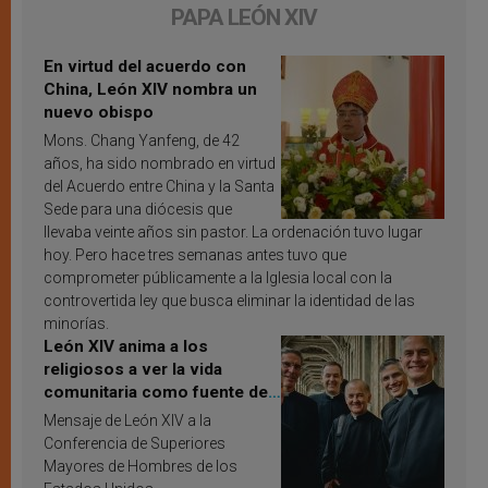
PAPA LEÓN XIV
En virtud del acuerdo con
China, León XIV nombra un
nuevo obispo
Mons. Chang Yanfeng, de 42
años, ha sido nombrado en virtud
del Acuerdo entre China y la Santa
Sede para una diócesis que
llevaba veinte años sin pastor. La ordenación tuvo lugar
hoy. Pero hace tres semanas antes tuvo que
comprometer públicamente a la Iglesia local con la
controvertida ley que busca eliminar la identidad de las
minorías.
León XIV anima a los
religiosos a ver la vida
comunitaria como fuente de
inspiración y santificación
Mensaje de León XIV a la
Conferencia de Superiores
Mayores de Hombres de los