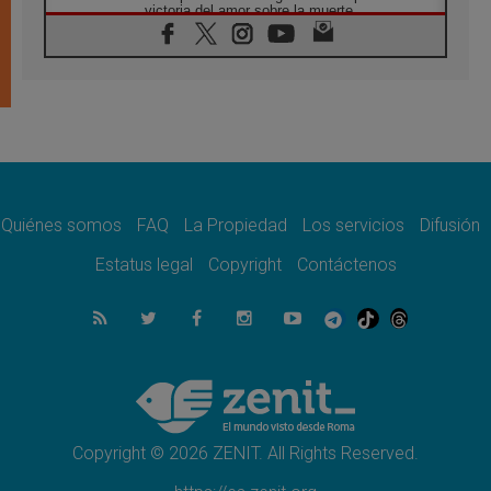
victoria del amor sobre la muerte
08.08.2026
León XIV visitará el Santuario de la Madre
del Buen Consejo de Genazzano
07.08.2026
Filipinas: el Vicariato Apostólico de Calapán
se convierte en diócesis
07.08.2026
Honduras: Los desplazados invisibles de una
crisis olvidada
Quiénes somos
FAQ
La Propiedad
Los servicios
Difusión
07.08.2026
Bokalic: "En Argentina el Papa León señalará
Estatus legal
Copyright
Contáctenos
el compromiso del cristiano"
07.08.2026
La matanza de niños en Gaza no cesa: 300
muertos en 300 días
07.08.2026
Tagle: La guerra desfigura el mundo, solo la
revelación de Dios lo transfigura
Copyright © 2026 ZENIT. All Rights Reserved.