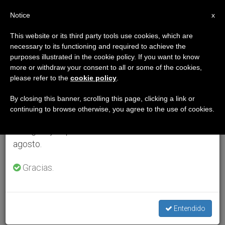
ES
Notice
×
x
Aviso importante
This website or its third party tools use cookies, which are
necessary to its functioning and required to achieve the
Del 27 de julio al 7 de agosto haremos la pausa
purposes illustrated in the cookie policy. If you want to know
anual, aprovechando que en el periodo de verano
more or withdraw your consent to all or some of the cookies,
please refer to the
cookie policy
.
se generan menos informaciones y también el
consumo de las mismas disminuye.
By closing this banner, scrolling this page, clicking a link or
continuing to browse otherwise, you agree to the use of cookies.
Retomamos el trabajo ordinario de las ediciones
en inglés y español de ZENIT el lunes 10 de
agosto.
Gracias.
Entendido