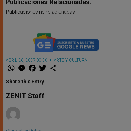
Publicaciones Relacionadas:
Publicaciones no relacionadas.
ABRIL 26, 2007 00:00
ARTE Y CULTURA
W
M
F
T
S
h
e
a
w
h
a
s
c
i
a
t
s
e
t
r
Share this Entry
s
e
b
t
e
A
n
o
e
p
g
o
r
ZENIT Staff
p
e
k
r