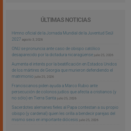
ÚLTIMAS NOTICIAS
Himno oficial de la Jornada Mundial de la Juventud Seúl
2027
agosto 3, 2026
ONU se pronuncia ante caso de obispo católico
desaparecido por la dictadura nicaragüense
julio 25, 2026
Aumenta el interés por la beatificación en Estados Unidos
de los mártires de Georgia que murieron defendiendo el
matrimonio
julio 25, 2026
Franciscanos piden ayuda a Marco Rubio ante
persecución de colonos judíos que afecta a cristianos (y
no sólo) en Tierra Santa
julio 25, 2026
Sacerdotes alemanes fieles al Papa contestan a su propio
obispo (y cardenal) quien les orilla a bendecir parejas del
mismo sexo en importante diócesis
julio 25, 2026