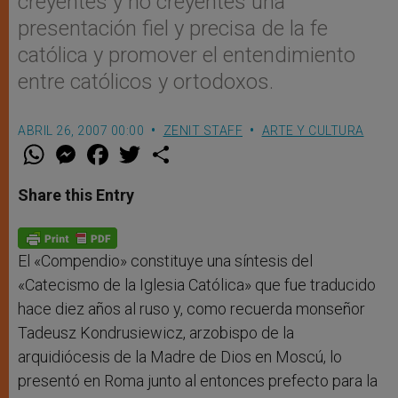
creyentes y no creyentes una
presentación fiel y precisa de la fe
católica y promover el entendimiento
entre católicos y ortodoxos.
ABRIL 26, 2007 00:00
ZENIT STAFF
ARTE Y CULTURA
W
M
F
T
S
h
e
a
w
h
a
s
c
i
a
t
s
e
t
r
Share this Entry
s
e
b
t
e
A
n
o
e
p
g
o
r
p
e
k
r
El «Compendio» constituye una síntesis del
«Catecismo de la Iglesia Católica» que fue traducido
hace diez años al ruso y, como recuerda monseñor
Tadeusz Kondrusiewicz, arzobispo de la
arquidiócesis de la Madre de Dios en Moscú, lo
presentó en Roma junto al entonces prefecto para la