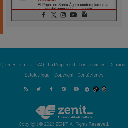
El Papa: en Santa Ágata contemplamos la
victoria del amor sobre la muerte
08.08.2026
León XIV visitará el Santuario de la Madre
del Buen Consejo de Genazzano
07.08.2026
Filipinas: el Vicariato Apostólico de Calapán
se convierte en diócesis
07.08.2026
Honduras: Los desplazados invisibles de una
crisis olvidada
Quiénes somos
FAQ
La Propiedad
Los servicios
Difusión
07.08.2026
Bokalic: "En Argentina el Papa León señalará
Estatus legal
Copyright
Contáctenos
el compromiso del cristiano"
07.08.2026
La matanza de niños en Gaza no cesa: 300
muertos en 300 días
07.08.2026
Tagle: La guerra desfigura el mundo, solo la
revelación de Dios lo transfigura
Copyright © 2026 ZENIT. All Rights Reserved.