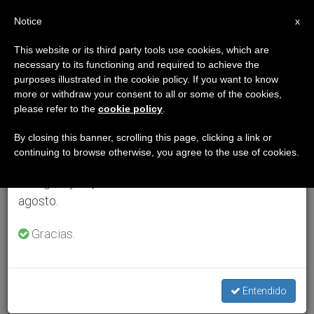
ES
Notice
×
x
Aviso importante
This website or its third party tools use cookies, which are
necessary to its functioning and required to achieve the
Del 27 de julio al 7 de agosto haremos la pausa
purposes illustrated in the cookie policy. If you want to know
anual, aprovechando que en el periodo de verano
more or withdraw your consent to all or some of the cookies,
please refer to the
cookie policy
.
se generan menos informaciones y también el
consumo de las mismas disminuye.
By closing this banner, scrolling this page, clicking a link or
continuing to browse otherwise, you agree to the use of cookies.
Retomamos el trabajo ordinario de las ediciones
en inglés y español de ZENIT el lunes 10 de
agosto.
Gracias.
Entendido