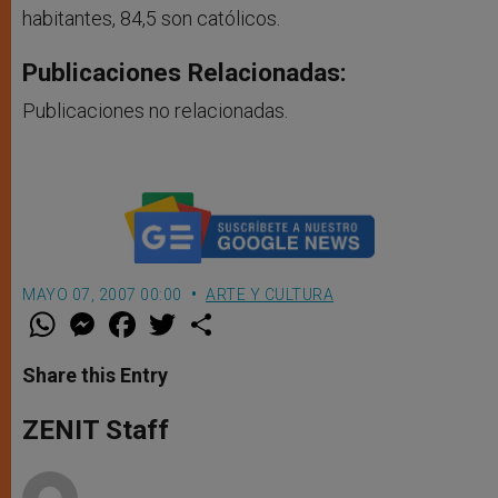
habitantes, 84,5 son católicos.
Publicaciones Relacionadas:
Publicaciones no relacionadas.
MAYO 07, 2007 00:00
ARTE Y CULTURA
W
M
F
T
S
h
e
a
w
h
a
s
c
i
a
t
s
e
t
r
Share this Entry
s
e
b
t
e
A
n
o
e
p
g
o
r
ZENIT Staff
p
e
k
r