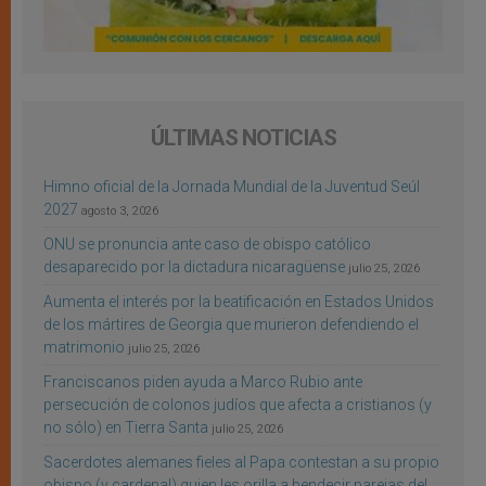
ÚLTIMAS NOTICIAS
Himno oficial de la Jornada Mundial de la Juventud Seúl
2027
agosto 3, 2026
ONU se pronuncia ante caso de obispo católico
desaparecido por la dictadura nicaragüense
julio 25, 2026
Aumenta el interés por la beatificación en Estados Unidos
de los mártires de Georgia que murieron defendiendo el
matrimonio
julio 25, 2026
Franciscanos piden ayuda a Marco Rubio ante
persecución de colonos judíos que afecta a cristianos (y
no sólo) en Tierra Santa
julio 25, 2026
Sacerdotes alemanes fieles al Papa contestan a su propio
obispo (y cardenal) quien les orilla a bendecir parejas del