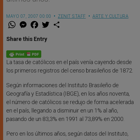
MAYO 07, 2007 00:00
ZENIT STAFF
ARTE Y CULTURA
W
M
F
T
S
h
e
a
w
h
a
s
c
i
a
t
s
e
t
r
Share this Entry
s
e
b
t
e
A
n
o
e
p
g
o
r
p
e
k
r
La tasa de católicos en el país venía cayendo desde
los primeros registros del censo brasileños de 1872.
Según informaciones del Instituto Brasileño de
Geografía y Estadística (IBGE), en los años noventa,
el número de católicos se redujo de forma acelerada
en el país, llegando a disminuir en un 1% al año,
pasando de un 83,3% en 1991 al 73,89% en 2000.
Pero en los últimos años, según datos del Instituto,