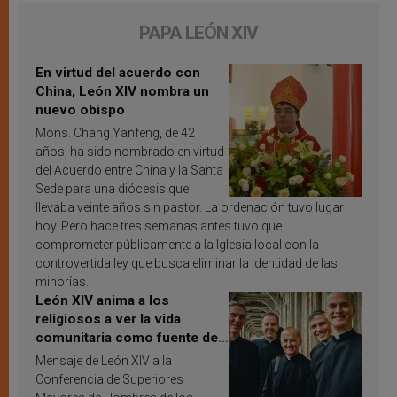
PAPA LEÓN XIV
En virtud del acuerdo con
China, León XIV nombra un
nuevo obispo
Mons. Chang Yanfeng, de 42
años, ha sido nombrado en virtud
del Acuerdo entre China y la Santa
Sede para una diócesis que
llevaba veinte años sin pastor. La ordenación tuvo lugar
hoy. Pero hace tres semanas antes tuvo que
comprometer públicamente a la Iglesia local con la
controvertida ley que busca eliminar la identidad de las
minorías.
León XIV anima a los
religiosos a ver la vida
comunitaria como fuente de
inspiración y santificación
Mensaje de León XIV a la
Conferencia de Superiores