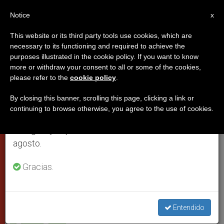
ES
Notice
×
x
Aviso importante
This website or its third party tools use cookies, which are
necessary to its functioning and required to achieve the
Del 27 de julio al 7 de agosto haremos la pausa
purposes illustrated in the cookie policy. If you want to know
El Papa reza por el Norte de
anual, aprovechando que en el periodo de verano
more or withdraw your consent to all or some of the cookies,
please refer to the
cookie policy
.
se generan menos informaciones y también el
África
consumo de las mismas disminuye.
By closing this banner, scrolling this page, clicking a link or
continuing to browse otherwise, you agree to the use of cookies.
Retomamos el trabajo ordinario de las ediciones
Intención del mes de junio
en inglés y español de ZENIT el lunes 10 de
agosto.
JUNIO 01, 2007 00:00
ZENIT STAFF
CIUDAD DEL
VATICANO
Gracias.
W
M
F
T
S
h
e
a
w
h
a
s
c
i
a
t
s
e
t
r
Share this Entry
s
e
b
t
e
Entendido
A
n
o
e
p
g
o
r