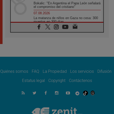
Bokalic: "En Argentina el Papa León señalará
el compromiso del cristiano"
07.08.2026
La matanza de niños en Gaza no cesa: 300
muertos en 300 días
07.08.2026
Tagle: La guerra desfigura el mundo, solo la
revelación de Dios lo transfigura
07.08.2026
Presentada la Trienal de Arte de las
Universidades Católicas: «Exercises in
Empathy»
07.08.2026
Fortunatus Nwachukwu: la comunicación
como misión al servicio del Evangelio
Quiénes somos
FAQ
La Propiedad
Los servicios
Difusión
07.08.2026
Estatus legal
Copyright
Contáctenos
SIGNIS 2026, dar voz a las religiosas en el
espacio público
07.08.2026
Lanzan un proyecto de empoderamiento
digital para mujeres líderes en África
07.08.2026
Programa oficial del Viaje Apostólico del
Papa León XIV a Francia