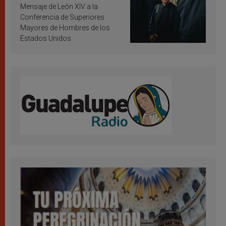
inspiración y santificación
Mensaje de León XIV a la
Conferencia de Superiores
Mayores de Hombres de los
Estados Unidos