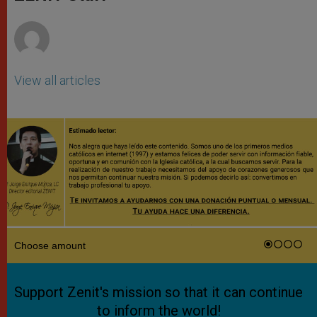
p
e
k
r
View all articles