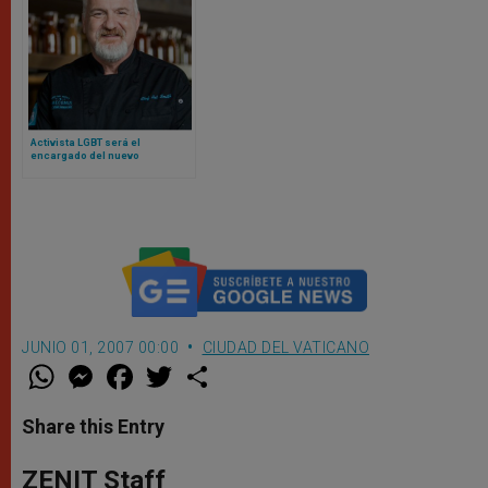
Activista LGBT será el
encargado del nuevo
restaurante Laudato Si del
Vaticano
JUNIO 01, 2007 00:00
CIUDAD DEL VATICANO
W
M
F
T
S
h
e
a
w
h
a
s
c
i
a
t
s
e
t
r
Share this Entry
s
e
b
t
e
A
n
o
e
p
g
o
r
ZENIT Staff